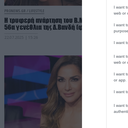
I want t
PRONEWS.GR /
LIFESTYLE
web or d
Η τρυφερή ανάρτηση του Β.Μπισμπίκη για τα
I want t
56α γενέθλια της Δ.Βανδή (φωτο)
purpose
22.07.2025 | 15:26
I want 
I want t
web or d
I want t
or app.
I want t
I want t
authenti