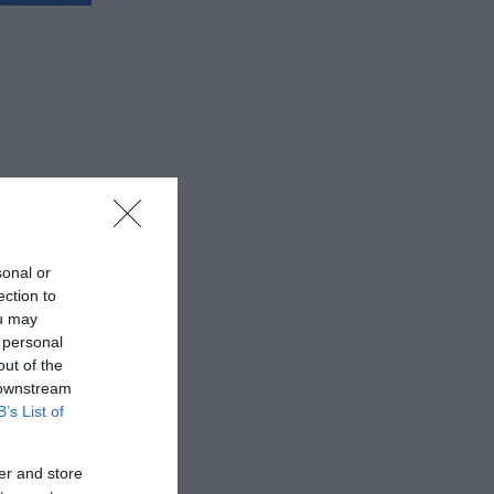
sonal or
ection to
ou may
 personal
out of the
 downstream
B’s List of
er and store