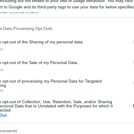
including but not limited to your visit or usage behaviour. You may click 
 to Google and its third-party tags to use your data for below specifi
PRONEWS.GR /
LIFESTYLE
ogle consent section.
Δ.Βανδή: H πρώτη ανάρτηση της
τραγουδίστριας για τον Β.Μπισμπίκη μετ
l Data Processing Opt Outs
τροχαίο και την καταδικαστική απόφασ
o opt-out of the Sharing of my personal data.
09.10.2025 | 21:56
In
o opt-out of the Sale of my Personal Data.
In
to opt-out of processing my Personal Data for Targeted
ing.
In
o opt-out of Collection, Use, Retention, Sale, and/or Sharing
ersonal Data that Is Unrelated with the Purposes for which it
lected.
Out
consents