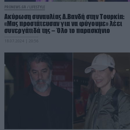
PRONEWS.GR /
LIFESTYLE
Ακύρωση συναυλίας Δ.Βανδή στην Τουρκία:
«Μας προστάτευσαν για να φύγουμε» λέει
συνεργάτιδά της – Όλο το παρασκήνιο
18.07.2024 | 20:56