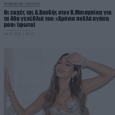
PRONEWS.GR /
LIFESTYLE
Οι ευχές της Δ.Βανδής στον Β.Μπισμπίκη για
τα 48α γενέθλιά του: «Χρόνια πολλά αγάπη
μου» (φωτο)
29.10.2025 | 22:12