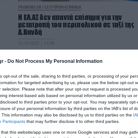
PRONEWS.GR /
ΕΣΩΤΕΡΙΚΗ ΑΣΦΑΛΕΙΑ
Η ΕΛ.ΑΣ δεν απαντά επίσημα για την
μετατροπή του περιπολικού σε ταξί της
Δ.Βανδή
21.10.2025 | 13:45
r -
Do Not Process My Personal Information
to opt-out of the sale, sharing to third parties, or processing of your per
formation for targeted advertising by us, please use the below opt-out s
r selection. Please note that after your opt-out request is processed y
eing interest-based ads based on personal information utilized by us or
disclosed to third parties prior to your opt-out. You may separately opt-
losure of your personal information by third parties on the IAB’s list of
. This information may also be disclosed by us to third parties on the
IA
Participants
that may further disclose it to other third parties.
 that this website/app uses one or more Google services and may gath