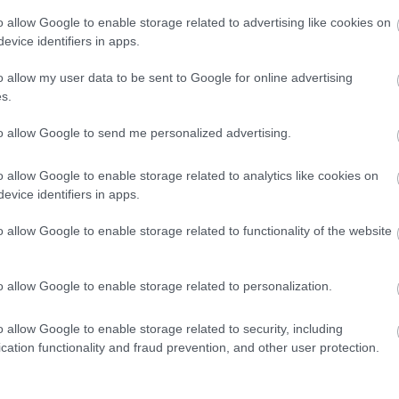
o allow Google to enable storage related to advertising like cookies on
PRONEWS.GR /
LIFESTYLE
evice identifiers in apps.
Β.Μπισμπίκης για Δ.Βανδή: «Έναν χρόνο 
o allow my user data to be sent to Google for online advertising
παραμένω το ίδιο καψούρης και
s.
ερωτευμένος»
to allow Google to send me personalized advertising.
15.06.2025 | 12:00
o allow Google to enable storage related to analytics like cookies on
evice identifiers in apps.
o allow Google to enable storage related to functionality of the website
o allow Google to enable storage related to personalization.
o allow Google to enable storage related to security, including
cation functionality and fraud prevention, and other user protection.