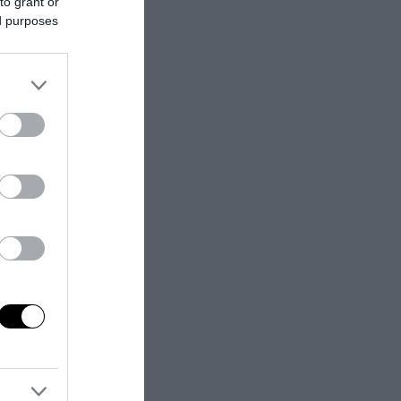
to grant or
ed purposes
ά το
η