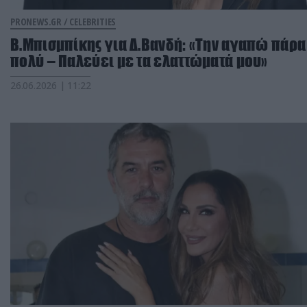
PRONEWS.GR /
CELEBRITIES
Β.Μπισμπίκης για Δ.Βανδή: «Την αγαπώ πάρα
πολύ – Παλεύει με τα ελαττώματά μου»
26.06.2026 | 11:22