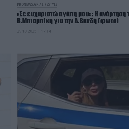
PRONEWS.GR /
LIFESTYLE
«Σε ευχαριστώ αγάπη μου»: Η ανάρτηση 
Β.Μπισμπίκη για την Δ.Βανδή (φωτο)
29.10.2025 | 17:14