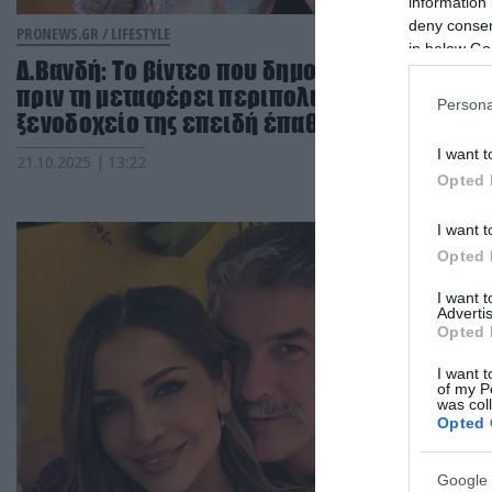
information 
deny consent
PRONEWS.GR /
LIFESTYLE
in below Go
Δ.Βανδή: Το βίντεο που δημοσίευσε λίγο
πριν τη μεταφέρει περιπολικό στο
Persona
ξενοδοχείο της επειδή έπαθε λάστιχο
I want t
21.10.2025 | 13:22
Opted 
I want t
Opted 
I want 
Advertis
Opted 
I want t
of my P
was col
Opted 
Google 