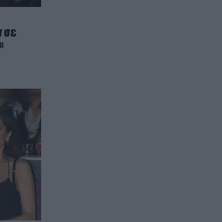
ν σε
»