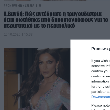
PRONEWS.GR /
CELEBRITIES
Δ.Βανδή: Πώς αντέδρασε η τραγουδίστρια
όταν ρωτήθηκε από δημοσιογράφους για το
περιστατικό με το περιπολικό
25.10.2025 | 15:38
Pronews.g
If you wish 
sensitive in
confirm you
continue se
information 
further disc
participants
Downstream 
Please note