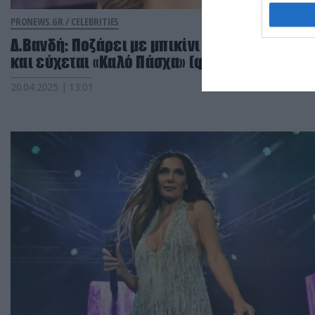
PRONEWS.GR /
CELEBRITIES
Δ.Βανδή: Ποζάρει με μπικίνι στην παραλία
και εύχεται «Καλό Πάσχα» (φωτο)
20.04.2025 | 13:01