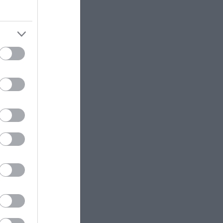
την
να