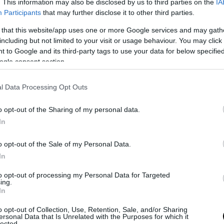
. This information may also be disclosed by us to third parties on the
IA
Participants
that may further disclose it to other third parties.
PRONEWS.GR /
ΠΟΛΙΤΙΣΜΟΣ
 that this website/app uses one or more Google services and may gath
Μουσείο Μπενάκη: Τιμά τα 200 χρόνια α
including but not limited to your visit or usage behaviour. You may click 
την Έξοδο του Μεσολογγίου με μια έκθ
 to Google and its third-party tags to use your data for below specifi
200 εκθεμάτων
ogle consent section.
17.02.2026 | 18:10
l Data Processing Opt Outs
o opt-out of the Sharing of my personal data.
In
o opt-out of the Sale of my Personal Data.
In
to opt-out of processing my Personal Data for Targeted
ing.
In
o opt-out of Collection, Use, Retention, Sale, and/or Sharing
ersonal Data that Is Unrelated with the Purposes for which it
lected.