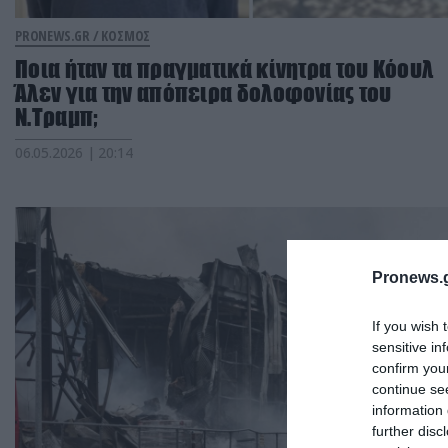
PRONEWS.GR /
ΚΟΣΜΟΣ
Ποια ήταν τα πραγματικά κίνητρα του Κόουλ
Άλεν για την απόπειρα δολοφονίας του
Ν.Τραμπ;
06.05.2026 | 20:14
Pronews.g
If you wish 
sensitive in
confirm you
continue se
information 
further disc