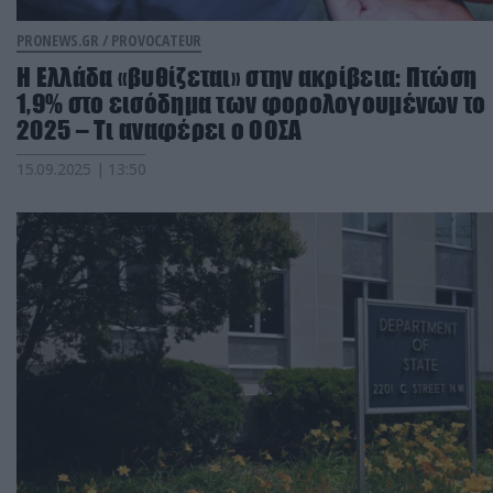
PRONEWS.GR /
PROVOCATEUR
Η Ελλάδα «βυθίζεται» στην ακρίβεια: Πτώση
1,9% στο εισόδημα των φορολογουμένων το
2025 – Τι αναφέρει ο ΟΟΣΑ
15.09.2025 | 13:50