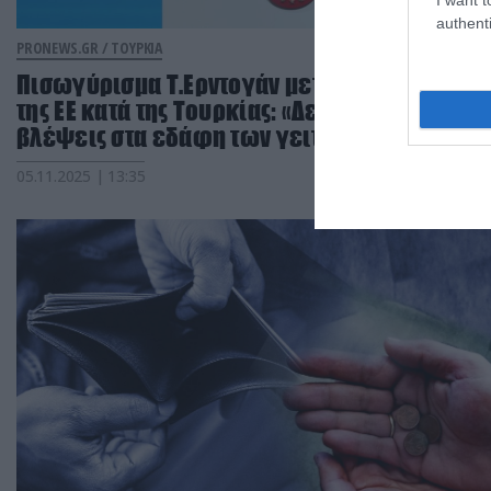
authenti
PRONEWS.GR /
ΤΟΥΡΚΙΑ
Πισωγύρισμα Τ.Ερντογάν μετά την έκθεση
της ΕΕ κατά της Τουρκίας: «Δεν έχουμε
βλέψεις στα εδάφη των γειτόνων μας»
05.11.2025 | 13:35