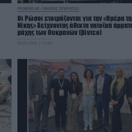
PRONEWS.GR /
ΕΝΟΠΛΕΣ ΣΥΓΚΡΟΥΣΕΙΣ
Οι Ρώσοι ετοιμάζονται για την «Ημέρα τη
Νίκης» δείχνοντας άθικτα νατοϊκά άρματ
μάχης των Ουκρανών (βίντεο)
09.05.2026 | 10:59