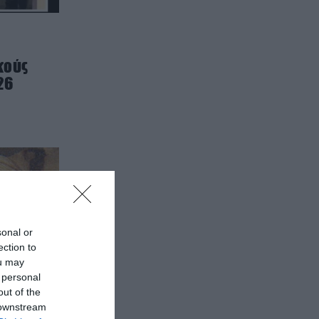
κούς
26
sonal or
ection to
ou may
 personal
out of the
 downstream