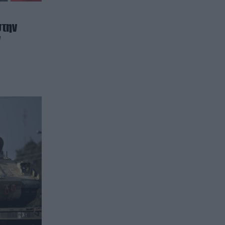
στην
ν