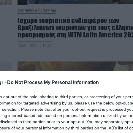
PRONEWS.GR /
ΤΑΞΙΔΙΑ
Ισχυρό τουριστικό ενδιαφέρον των
Βραζιλιάνων τουριστών για τους ελληνι
προορισμούς στη WTM Latin America 20
20.04.2026 | 11:54
r -
Do Not Process My Personal Information
to opt-out of the sale, sharing to third parties, or processing of your per
formation for targeted advertising by us, please use the below opt-out s
r selection. Please note that after your opt-out request is processed y
eing interest-based ads based on personal information utilized by us or
disclosed to third parties prior to your opt-out. You may separately opt-
losure of your personal information by third parties on the IAB’s list of