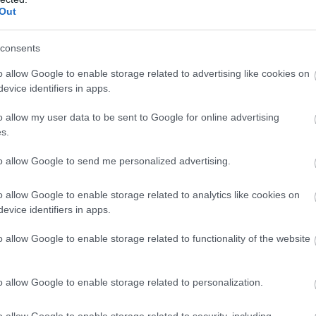
Out
PRONEWS.GR /
ΚΥΠΡΟΣ
consents
Κοινωνία «δύο ταχυτήτων» οι φυλακές σ
Κύπρο – Ποιοι κάνουν κουμάντο σύμφω
o allow Google to enable storage related to advertising like cookies on
evice identifiers in apps.
με την CPT
o allow my user data to be sent to Google for online advertising
10.12.2025 | 17:21
s.
to allow Google to send me personalized advertising.
o allow Google to enable storage related to analytics like cookies on
evice identifiers in apps.
o allow Google to enable storage related to functionality of the website
o allow Google to enable storage related to personalization.
o allow Google to enable storage related to security, including