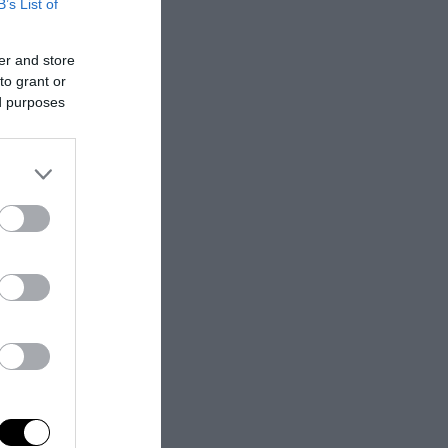
B’s List of
er and store
to grant or
ed purposes