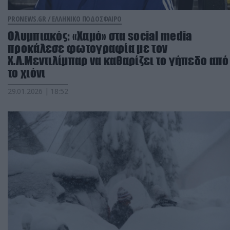
PRONEWS.GR /
ΕΛΛΗΝΙΚΟ ΠΟΔΟΣΦΑΙΡΟ
Ολυμπιακός: «Χαμό» στα social media
προκάλεσε φωτογραφία με τον
Χ.Λ.Μεντιλίμπαρ να καθαρίζει το γήπεδο από
το χιόνι
29.01.2026 | 18:52