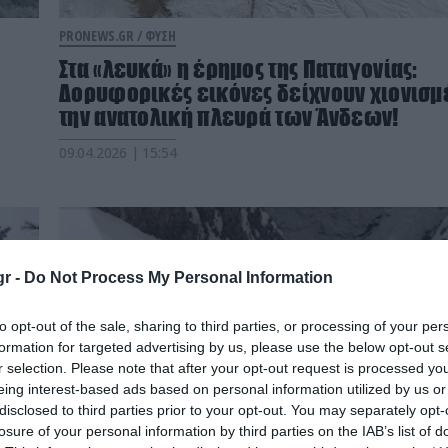
PRONEWS.GR /
ΦΥΣΗ
Στα «λευκά» η έρημος της Παταγονίας:
Δορυφορικές εικόνες δείχνουν χιονισμ
την ανατολική πλευρά των Άνδεων!
09.04.2026 | 15:54
r -
Do Not Process My Personal Information
to opt-out of the sale, sharing to third parties, or processing of your per
formation for targeted advertising by us, please use the below opt-out s
r selection. Please note that after your opt-out request is processed y
eing interest-based ads based on personal information utilized by us or
disclosed to third parties prior to your opt-out. You may separately opt-
losure of your personal information by third parties on the IAB’s list of