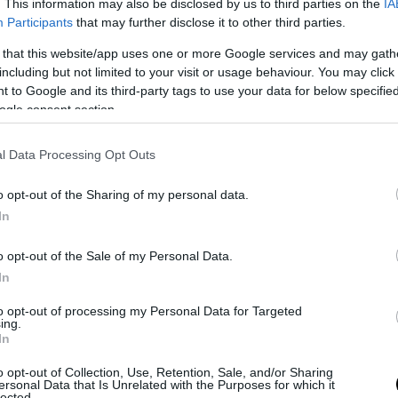
. This information may also be disclosed by us to third parties on the
IA
Participants
that may further disclose it to other third parties.
PRONEWS.GR /
ΦΥΣΗ
 that this website/app uses one or more Google services and may gath
Δράμα: Το φυσικό φαινόμενο της
including but not limited to your visit or usage behaviour. You may click 
Χιονότρυπας του Φαλακρού που
 to Google and its third-party tags to use your data for below specifi
εντυπωσιάζει κάθε επισκέπτη (βίντεο)
ogle consent section.
07.03.2026 | 13:26
l Data Processing Opt Outs
o opt-out of the Sharing of my personal data.
In
o opt-out of the Sale of my Personal Data.
In
to opt-out of processing my Personal Data for Targeted
ing.
In
o opt-out of Collection, Use, Retention, Sale, and/or Sharing
ersonal Data that Is Unrelated with the Purposes for which it
lected.