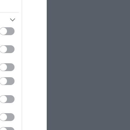
χα:
εσα