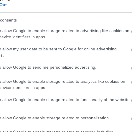
Out
PRONEWS.GR /
ΚΟΣΜΟΣ
consents
Σφοδρές χιονοπτώσεις πλήττουν τη Μόσ
Φρουρός του Κρεμλίνου στέκεται ανάμ
o allow Google to enable storage related to advertising like cookies on
evice identifiers in apps.
σε «τείχος» από χιόνι
o allow my user data to be sent to Google for online advertising
19.02.2026 | 21:33
s.
to allow Google to send me personalized advertising.
o allow Google to enable storage related to analytics like cookies on
evice identifiers in apps.
o allow Google to enable storage related to functionality of the website
o allow Google to enable storage related to personalization.
o allow Google to enable storage related to security, including