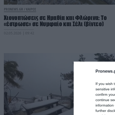
PRONEWS.GR /
ΚΑΙΡΟΣ
Χιονοπτώσεις σε Ημαθία και Φλώρινα: To
«έστρωσε» σε Νυμφαίο και Σέλι (βίντεο)
02.05.2026 | 09:42
Pronews.g
If you wish 
sensitive in
confirm you
continue se
information 
further disc