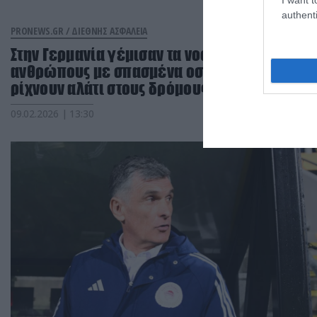
authenti
PRONEWS.GR /
ΔΙΕΘΝΗΣ ΑΣΦΑΛΕΙΑ
Στην Γερμανία γέμισαν τα νοσοκομεία με
ανθρώπους με σπασμένα οστά! – Δεν
ρίχνουν αλάτι στους δρόμους!
09.02.2026 | 13:30