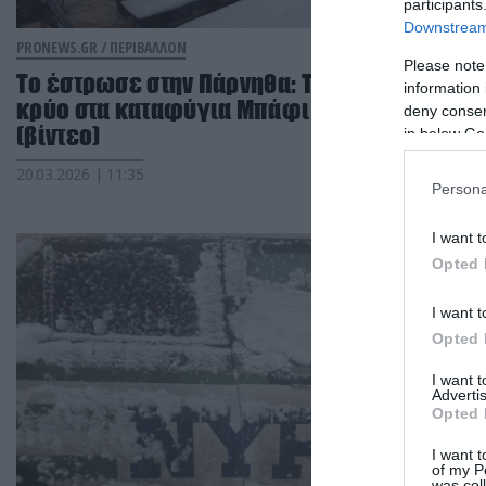
participants
Downstream 
PRONEWS.GR /
ΠΕΡΙΒΑΛΛΟΝ
Please note
Το έστρωσε στην Πάρνηθα: Τσουχτερό το
information 
κρύο στα καταφύγια Μπάφι και Φλαμπούρι
deny consent
(βίντεο)
in below Go
20.03.2026 | 11:35
Persona
I want t
Opted 
I want t
Opted 
I want 
Advertis
Opted 
I want t
of my P
was col