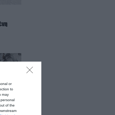
ένη
sonal or
ection to
ou may
 personal
out of the
 downstream