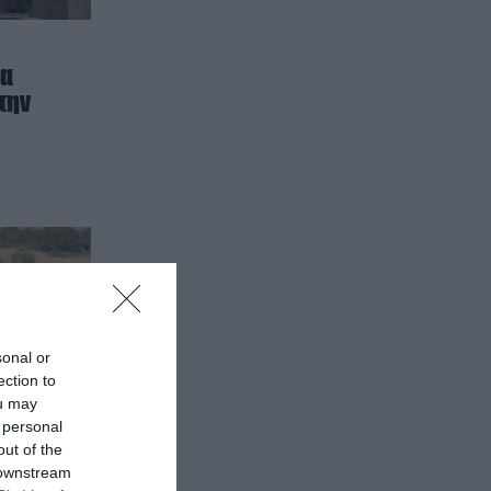
ία
την
sonal or
ection to
ou may
 personal
out of the
 downstream