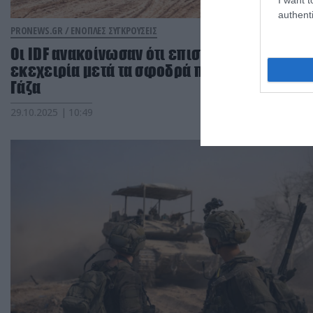
authenti
PRONEWS.GR /
ΕΝΟΠΛΕΣ ΣΥΓΚΡΟΥΣΕΙΣ
Οι IDF ανακοίνωσαν ότι επιστρέφουν στην
εκεχειρία μετά τα σφοδρά πλήγματα στη
Γάζα
29.10.2025 | 10:49