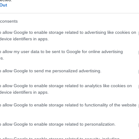
Out
PRONEWS.GR /
ΔΙΕΘΝΗΣ ΑΣΦΑΛΕΙΑ
consents
Oι IDF ανακοίνωσαν πως θα
πραγματοποιήσουν τριήμερη στρατιωτι
o allow Google to enable storage related to advertising like cookies on
evice identifiers in apps.
άσκηση στη Δυτική Όχθη
o allow my user data to be sent to Google for online advertising
09.11.2025 | 21:12
s.
to allow Google to send me personalized advertising.
o allow Google to enable storage related to analytics like cookies on
evice identifiers in apps.
o allow Google to enable storage related to functionality of the website
o allow Google to enable storage related to personalization.
o allow Google to enable storage related to security, including