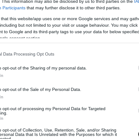
. This information may also be disclosed by us to third parties on the
IA
Participants
that may further disclose it to other third parties.
PRONEWS.GR /
ΔΙΕΘΝΗΣ ΑΣΦΑΛΕΙΑ
 that this website/app uses one or more Google services and may gath
Δεν αστειεύεται το Ισραήλ: Σκληρή
including but not limited to your visit or usage behaviour. You may click 
ανακοίνωση που προμηνύει ανελέητα
 to Google and its third-party tags to use your data for below specifi
χτυπήματα στον Λίβανο
ogle consent section.
02.03.2026 | 06:47
l Data Processing Opt Outs
o opt-out of the Sharing of my personal data.
In
o opt-out of the Sale of my Personal Data.
In
to opt-out of processing my Personal Data for Targeted
ing.
In
o opt-out of Collection, Use, Retention, Sale, and/or Sharing
ersonal Data that Is Unrelated with the Purposes for which it
lected.