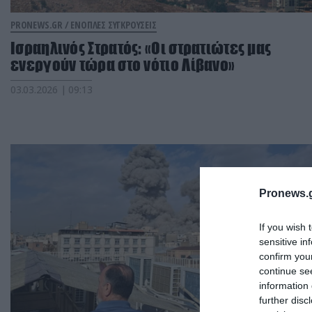
PRONEWS.GR /
ΕΝΟΠΛΕΣ ΣΥΓΚΡΟΥΣΕΙΣ
Ισραηλινός Στρατός: «Οι στρατιώτες μας
ενεργούν τώρα στο νότιο Λίβανο»
03.03.2026 | 09:13
Pronews.g
If you wish 
sensitive in
confirm you
continue se
information 
further disc