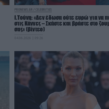
PRONEWS.GR /
CELEBRITIES
Ι.Τούνη: «Δεν έδωσα ούτε ευρώ για να 
στις Κάννες – Σκάστε και βράστε στο ζου
σας» (βίντεο)
04.06.2026 | 09:26