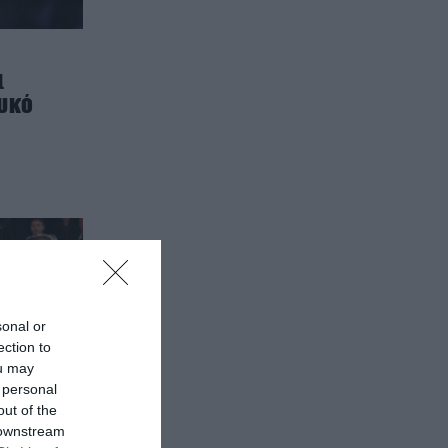
ι
ευκό
sonal or
ection to
ou may
 personal
out of the
 downstream