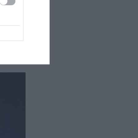
το
τα