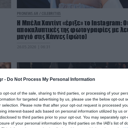
PRONEWS.GR /
CELEBRITIES
Η Μπέλα Χαντίντ «έριξε» το Instagram: Ο
αποκαλυπτικές της φωτογραφίες με λ
μαγιό στις Κάννες (φώτο)
26.05.2026 | 06:31
r -
Do Not Process My Personal Information
to opt-out of the sale, sharing to third parties, or processing of your per
formation for targeted advertising by us, please use the below opt-out s
r selection. Please note that after your opt-out request is processed y
eing interest-based ads based on personal information utilized by us or
disclosed to third parties prior to your opt-out. You may separately opt-
losure of your personal information by third parties on the IAB’s list of