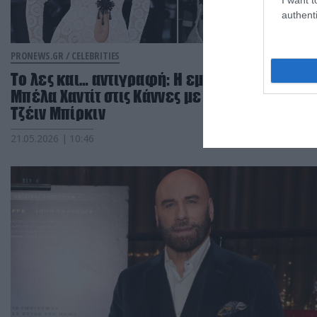
authenti
PRONEWS.GR /
CELEBRITIES
Το λες και… αντιγραφή: Η εμφάνιση της
Μπέλα Χαντίτ στις Κάννες με φόρεμα à la
Τζέιν Μπίρκιν
21.05.2026 | 10:46