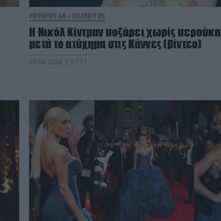
PRONEWS.GR /
CELEBRITIES
Η Νικόλ Κίντμαν ποζάρει χωρίς περούκα
μετά το ατύχημα στις Κάννες (βίντεο)
09.06.2026 | 17:11