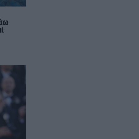
πάω
μί