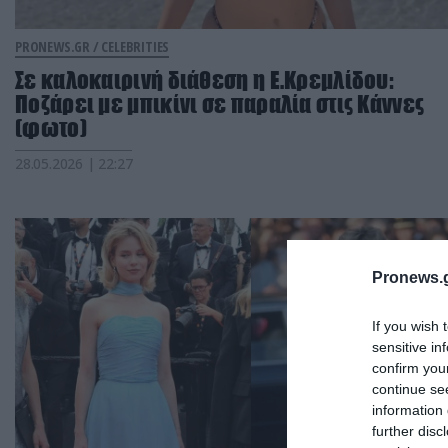
PRONEWS.GR /
CELEBRITIES
Σε καλοκαιρινή διάθεση η Ε.Κρεμλίδου:
Ποζάρει με μπικίνι σε παραλία στις Κάννες
(φωτο)
28.05.2026 | 22:27
Pronews.g
If you wish 
sensitive in
confirm you
continue se
information 
further disc