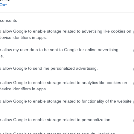
Out
PRONEWS.GR /
CELEBRITIES
consents
Η Ι.Τούνη θα εμφανιστεί για πρώτη φορ
o allow Google to enable storage related to advertising like cookies on
στο Φεστιβάλ των Καννών: Δέχθηκε
evice identifiers in apps.
παρατήρηση για το φόρεμα που επέλεξ
(upd)
o allow my user data to be sent to Google for online advertising
s.
22.05.2026 | 11:25
to allow Google to send me personalized advertising.
o allow Google to enable storage related to analytics like cookies on
evice identifiers in apps.
o allow Google to enable storage related to functionality of the website
o allow Google to enable storage related to personalization.
o allow Google to enable storage related to security, including