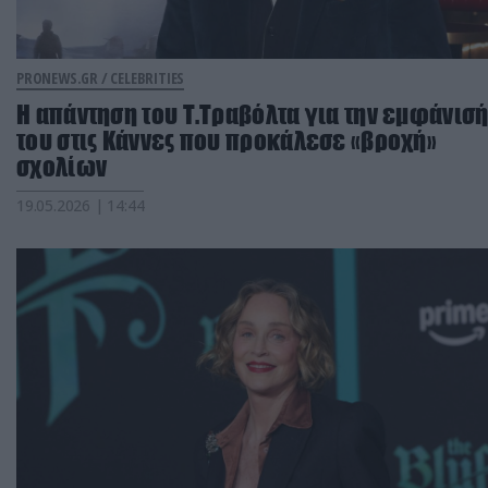
PRONEWS.GR /
CELEBRITIES
Η απάντηση του Τ.Τραβόλτα για την εμφάνισ
του στις Κάννες που προκάλεσε «βροχή»
σχολίων
19.05.2026 | 14:44