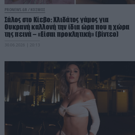
PRONEWS.GR /
ΚΟΣΜΟΣ
Σάλος στο Κίεβο: Χλιδάτος γάμος για
Ουκρανή καλλονή την ίδια ώρα που η χώρα
της πεινά – «Είσαι προκλητική» (βίντεο)
30.06.2026 | 20:13