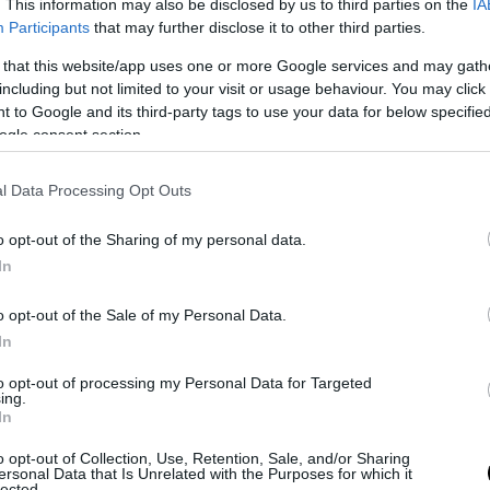
. This information may also be disclosed by us to third parties on the
IA
Participants
that may further disclose it to other third parties.
PRONEWS.GR /
CELEBRITIES
 that this website/app uses one or more Google services and may gath
including but not limited to your visit or usage behaviour. You may click 
Δείτε βίντεο: H Mόνικα Μπελούτσι
 to Google and its third-party tags to use your data for below specifi
«μαγνήτισε» τα φλας των φωτογράφων 
ogle consent section.
Κάννες
24.05.2026 | 10:41
l Data Processing Opt Outs
o opt-out of the Sharing of my personal data.
In
o opt-out of the Sale of my Personal Data.
In
to opt-out of processing my Personal Data for Targeted
ing.
In
o opt-out of Collection, Use, Retention, Sale, and/or Sharing
ersonal Data that Is Unrelated with the Purposes for which it
lected.