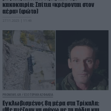
κακοκαιρία: Σπίτια «κρέμονται στον
αέρα» (φώτο)
27.11.2025 | 11:46
PRONEWS.GR /
ΕΣΩΤΕΡΙΚΗ ΑΣΦΑΛΕΙΑ
Εγκλωβισμένος 8η μέρα στα Τρίκαλα:
«Με πιέζουν να φύγω με τα πόδια και