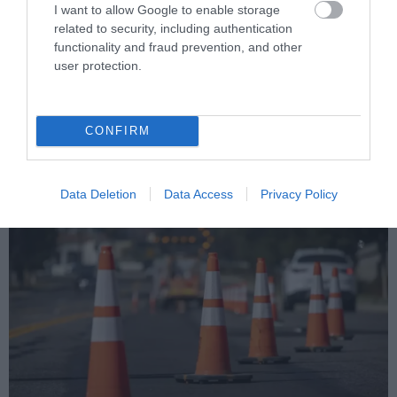
I want to allow Google to enable storage
related to security, including authentication
functionality and fraud prevention, and other
user protection.
PRONEWS.GR /
ΦΥΣΗ
Κατολίσθηση στα Κανάρια Βάρκιζας
CONFIRM
μετά τις βροχές (βίντεο)
28.01.2026 | 12:16
Data Deletion
Data Access
Privacy Policy