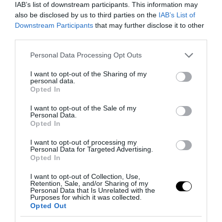
IAB’s list of downstream participants. This information may
also be disclosed by us to third parties on the
IAB’s List of
Downstream Participants
that may further disclose it to other
third parties.
Please note that this website/app uses one or more Google
Personal Data Processing Opt Outs
services and may gather and store information including but
PRONEWS.GR /
ΦΥΣΗ
not limited to your visit or usage behaviour. You may click to
I want to opt-out of the Sharing of my
personal data.
grant or deny consent to Google and its third-party tags to
Ε.Λέκκας για κατολίσθηση στην Ιόνια
Opted In
use your data for below specified purposes in below Google
Οδό: «Το θετικό είναι ότι δεν
consent section.
I want to opt-out of the Sale of my
επηρεάστηκε το οδόστρωμα»
Personal Data.
Opted In
03.02.2026 | 11:47
I want to opt-out of processing my
Personal Data for Targeted Advertising.
Opted In
I want to opt-out of Collection, Use,
Retention, Sale, and/or Sharing of my
Personal Data that Is Unrelated with the
Purposes for which it was collected.
Opted Out