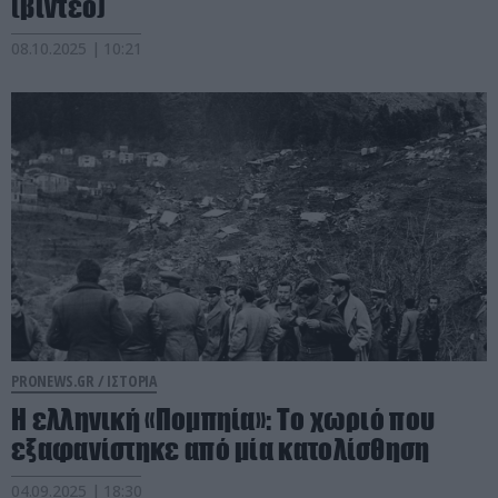
(βίντεο)
08.10.2025 | 10:21
PRONEWS.GR /
ΙΣΤΟΡΙΑ
Η ελληνική «Πομπηία»: Το χωριό που
εξαφανίστηκε από μία κατολίσθηση
04.09.2025 | 18:30