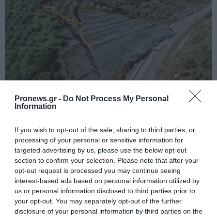
PRONEWS.GR /
ΕΣΩΤΕΡΙΚΗ ΑΣΦΑΛΕΙΑ
Pronews.gr -
Do Not Process My Personal
Information
Άρτα: 200 μέτρα είναι το μήκος του
ρήγματος πάνω από την Ιόνια Οδό!
If you wish to opt-out of the sale, sharing to third parties, or
processing of your personal or sensitive information for
03.02.2026 | 13:51
targeted advertising by us, please use the below opt-out
section to confirm your selection. Please note that after your
opt-out request is processed you may continue seeing
interest-based ads based on personal information utilized by
us or personal information disclosed to third parties prior to
your opt-out. You may separately opt-out of the further
disclosure of your personal information by third parties on the