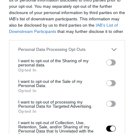
Μαρούσι: Οχιά βρέθηκε σε κτίριο –
your opt-out. You may separately opt-out of the further
disclosure of your personal information by third parties on the
Δείτε τι πρέπει να κάνετε σε μία
IAB’s list of downstream participants. This information may
τέτοια περίπτωση
also be disclosed by us to third parties on the
IAB’s List of
Downstream Participants
that may further disclose it to other
26.11.2025 | 13:39
third parties.
Please note that this website/app uses one or more Google
Personal Data Processing Opt Outs
services and may gather and store information including but
not limited to your visit or usage behaviour. You may click to
I want to opt-out of the Sharing of my
personal data.
grant or deny consent to Google and its third-party tags to
Opted In
use your data for below specified purposes in below Google
consent section.
I want to opt-out of the Sale of my
Personal Data.
Opted In
I want to opt-out of processing my
Personal Data for Targeted Advertising.
Opted In
I want to opt-out of Collection, Use,
PRONEWS.GR /
ΕΣΩΤΕΡΙΚΗ ΑΣΦΑΛΕΙΑ
Retention, Sale, and/or Sharing of my
Personal Data that Is Unrelated with the