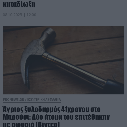
καταδίωξη
08.10.2025 | 12:00
PRONEWS.GR /
ΕΣΩΤΕΡΙΚΗ ΑΣΦΑΛΕΙΑ
Άγριος ξυλοδαρμός 41χρονου στο
Μαρούσι: Δύο άτομα του επιτέθηκαν
με σφυριά (βίντεο)