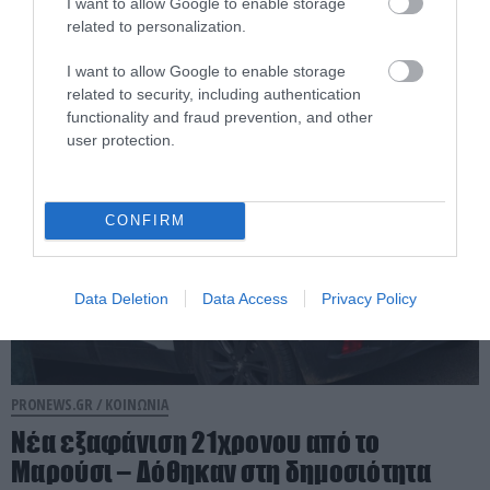
αυτοσχέδιο εμπρηστικό μηχανισμό
I want to allow Google to enable storage
related to personalization.
με γκαζάκια
I want to allow Google to enable storage
22.10.2025 | 07:51
related to security, including authentication
functionality and fraud prevention, and other
user protection.
CONFIRM
Data Deletion
Data Access
Privacy Policy
PRONEWS.GR /
ΚΟΙΝΩΝΙΑ
Νέα εξαφάνιση 21χρονου από το
Μαρούσι – Δόθηκαν στη δημοσιότητα