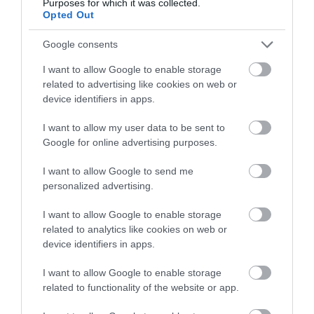
Μαρούσι: Συνελήφθησαν τρεις
Purposes for which it was collected.
Opted Out
ανήλικοι που ξυλοκόπησαν 14χρονο
έξω από σχολείο
Google consents
16.11.2025 | 13:59
I want to allow Google to enable storage
related to advertising like cookies on web or
device identifiers in apps.
I want to allow my user data to be sent to
Google for online advertising purposes.
I want to allow Google to send me
personalized advertising.
I want to allow Google to enable storage
related to analytics like cookies on web or
device identifiers in apps.
I want to allow Google to enable storage
PRONEWS.GR /
ΕΣΩΤΕΡΙΚΗ ΑΣΦΑΛΕΙΑ
related to functionality of the website or app.
Φωτιά στα Jumbo Αμαρουσίου από