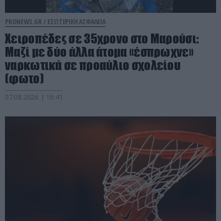
PRONEWS.GR /
ΕΣΩΤΕΡΙΚΗ ΑΣΦΑΛΕΙΑ
Χειροπέδες σε 35χρονο στο Μαρούσι:
Μαζί με δύο άλλα άτομα «έσπρωχνε»
ναρκωτικά σε προαύλιο σχολείου
(φωτο)
07.08.2026 | 16:41