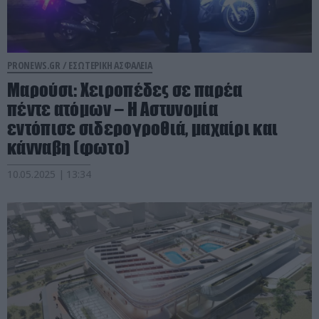
PRONEWS.GR /
ΕΣΩΤΕΡΙΚΗ ΑΣΦΑΛΕΙΑ
Μαρούσι: Χειροπέδες σε παρέα
πέντε ατόμων – Η Αστυνομία
εντόπισε σιδερογροθιά, μαχαίρι και
κάνναβη (φωτο)
10.05.2025 | 13:34