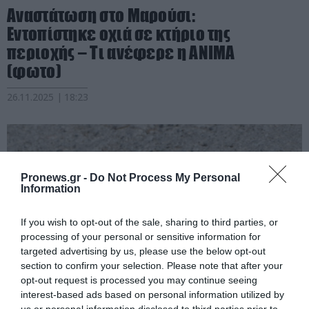
Αναστάτωση στο Μαρούσι:
Εντοπίστηκε οχιά σε κτήριο της
περιοχής – Τι ανέφερε η ANIMA
(φωτο)
26.11.2025 | 18:23
Pronews.gr -
Do Not Process My Personal
Information
If you wish to opt-out of the sale, sharing to third parties, or
processing of your personal or sensitive information for
targeted advertising by us, please use the below opt-out
section to confirm your selection. Please note that after your
opt-out request is processed you may continue seeing
interest-based ads based on personal information utilized by
PRONEWS.GR /
ΑΓΡΙΑ ΖΩΗ
us or personal information disclosed to third parties prior to