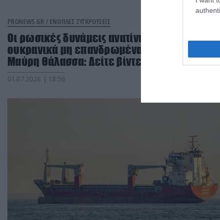
authenti
PRONEWS.GR /
ΕΝΟΠΛΕΣ ΣΥΓΚΡΟΥΣΕΙΣ
Οι ρωσικές δυνάμεις ανατίναξαν πέντε
ουκρανικά μη επανδρωμένα σκάφη στη
Μαύρη Θάλασσα: Δείτε βίντεο
01.07.2026 | 18:56