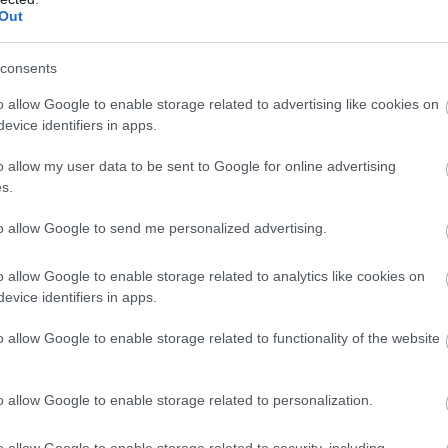
Out
PRONEWS.GR /
ΕΝΟΠΛΕΣ ΣΥΓΚΡΟΥΣΕΙΣ
consents
Επικές μάχες στη Μαύρη Θάλασσα: Ρωσι
Lancet εντοπίζουν και καταστρέφουν
o allow Google to enable storage related to advertising like cookies on
evice identifiers in apps.
ουκρανικά USV – Δείτε βίντεο
o allow my user data to be sent to Google for online advertising
03.07.2026 | 22:22
s.
to allow Google to send me personalized advertising.
o allow Google to enable storage related to analytics like cookies on
evice identifiers in apps.
o allow Google to enable storage related to functionality of the website
o allow Google to enable storage related to personalization.
o allow Google to enable storage related to security, including