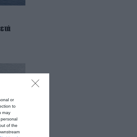
μετά
sonal or
ection to
ou may
 personal
out of the
 downstream