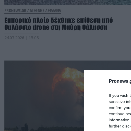
PRONEWS.GR /
ΔΙΕΘΝΗΣ ΑΣΦΑΛΕΙΑ
Εμπορικό πλοίο δέχθηκε επίθεση από
θαλάσσιο drone στη Μαύρη Θάλασσα
24.07.2026 | 15:03
Pronews.g
If you wish 
sensitive in
confirm you
continue se
information 
further disc