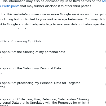
. This information may also be disclosed by us to third parties on the
IA
Participants
that may further disclose it to other third parties.
PRONEWS.GR /
ΕΝΟΠΛΕΣ ΣΥΓΚΡΟΥΣΕΙΣ
 that this website/app uses one or more Google services and may gath
Μαύρη Θάλασσα: Το Κίεβο επιχειρεί να
including but not limited to your visit or usage behaviour. You may click 
πλήξει τον ρωσικό εμπορικό και
 to Google and its third-party tags to use your data for below specifi
στρατιωτικό «διάδρομο»
ogle consent section.
16.07.2026 | 23:16
l Data Processing Opt Outs
o opt-out of the Sharing of my personal data.
In
o opt-out of the Sale of my Personal Data.
In
to opt-out of processing my Personal Data for Targeted
ing.
In
o opt-out of Collection, Use, Retention, Sale, and/or Sharing
ersonal Data that Is Unrelated with the Purposes for which it
lected.