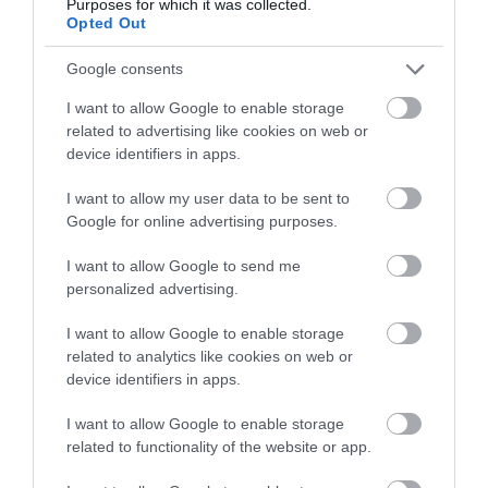
όσα πρέπει να προσέχετε στις
Purposes for which it was collected.
Opted Out
μεταφορές χρημάτων
Google consents
02.09.2025 | 12:35
I want to allow Google to enable storage
related to advertising like cookies on web or
device identifiers in apps.
I want to allow my user data to be sent to
Google for online advertising purposes.
I want to allow Google to send me
personalized advertising.
I want to allow Google to enable storage
related to analytics like cookies on web or
device identifiers in apps.
PRONEWS.GR /
ΔΙΑΜΟΝΗ
I want to allow Google to enable storage
Καταρρέει ο τουρισμός στην
related to functionality of the website or app.
Φλωρεντία: Ελπίζουν σε κρατήσεις