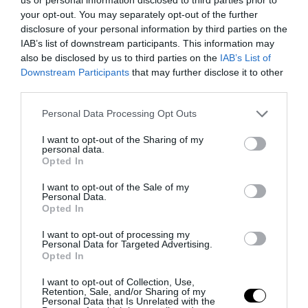
Μεταφορών έφτασε η
your opt-out. You may separately opt-out of the further
disclosure of your personal information by third parties on the
αυτοκινητοπομπή
IAB’s list of downstream participants. This information may
also be disclosed by us to third parties on the
IAB’s List of
10.09.2025 | 12:48
Downstream Participants
that may further disclose it to other
third parties.
Please note that this website/app uses one or more Google
Personal Data Processing Opt Outs
services and may gather and store information including but
not limited to your visit or usage behaviour. You may click to
I want to opt-out of the Sharing of my
personal data.
grant or deny consent to Google and its third-party tags to
Opted In
use your data for below specified purposes in below Google
consent section.
I want to opt-out of the Sale of my
Personal Data.
Opted In
I want to opt-out of processing my
Personal Data for Targeted Advertising.
Opted In
PRONEWS.GR /
ΕΛΛΗΝΙΚΗ ΟΙΚΟΝΟΜΙΑ
I want to opt-out of Collection, Use,
Κοινοί τραπεζικοί λογαριασμοί: Όλα
Retention, Sale, and/or Sharing of my
Personal Data that Is Unrelated with the