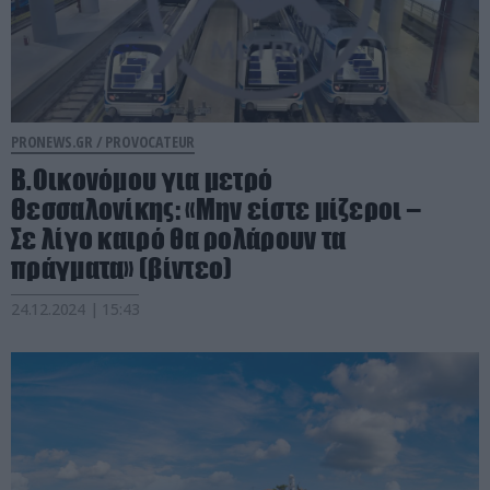
PRONEWS.GR /
PROVOCATEUR
Β.Οικονόμου για μετρό
Θεσσαλονίκης: «Μην είστε μίζεροι –
Σε λίγο καιρό θα ρολάρουν τα
πράγματα» (βίντεο)
24.12.2024 | 15:43