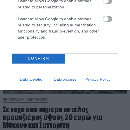
τώρα που μείωσαν τις τιμές
I want to allow Google to enable storage
related to personalization.
07.08.2025 | 18:46
I want to allow Google to enable storage
related to security, including authentication
functionality and fraud prevention, and other
user protection.
CONFIRM
Data Deletion
Data Access
Privacy Policy
PRONEWS.GR /
ΜΕΤΑΦΟΡΕΣ
Σε ισχύ από σήμερα το τέλος
κρουαζιέρας ύψους 20 ευρώ για
Μύκονο και Σαντορίνη