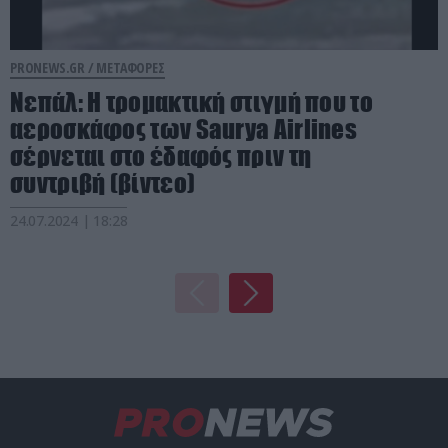
PRONEWS.GR /
ΜΕΤΑΦΟΡΕΣ
Νεπάλ: Η τρομακτική στιγμή που το
αεροσκάφος των Saurya Airlines
σέρνεται στο έδαφός πριν τη
συντριβή (βίντεο)
24.07.2024 | 18:28