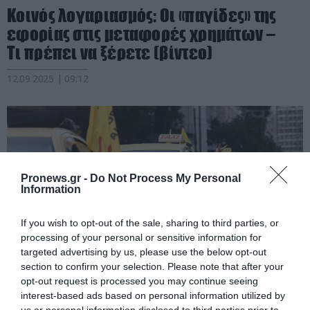
Κοινός λογαριασμός: Οι «παγίδες» της
εφορίας στις μεταφορές χρημάτων –
Τι πρέπει να ξέρετε (βίντεο)
12.09.2025 | 09:12
Pronews.gr -
Do Not Process My Personal
Information
If you wish to opt-out of the sale, sharing to third parties, or
processing of your personal or sensitive information for
targeted advertising by us, please use the below opt-out
section to confirm your selection. Please note that after your
opt-out request is processed you may continue seeing
PRONEWS.GR /
ΚΟΙΝΩΝΙΑ
interest-based ads based on personal information utilized by
Απεργία ταξί: Μέχρι το υπουργείο
us or personal information disclosed to third parties prior to