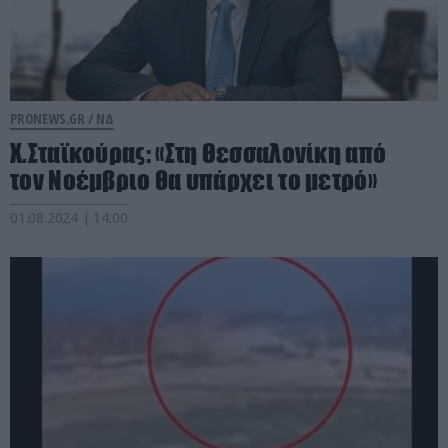
PRONEWS.GR /
ΝΔ
Χ.Σταϊκούρας: «Στη Θεσσαλονίκη από
τον Νοέμβριο θα υπάρχει το μετρό»
01.08.2024 | 14:00