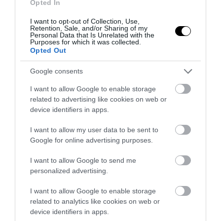
τους αστυνομικούς χρησιμοποιώντας
Opted In
το παράθυρο
I want to opt-out of Collection, Use,
Retention, Sale, and/or Sharing of my
17.04.2026 | 09:29
Personal Data that Is Unrelated with the
Purposes for which it was collected.
Opted Out
Google consents
I want to allow Google to enable storage
related to advertising like cookies on web or
device identifiers in apps.
I want to allow my user data to be sent to
Google for online advertising purposes.
I want to allow Google to send me
personalized advertising.
PRONEWS.GR /
ΚΟΣΜΟΣ
I want to allow Google to enable storage
Κίνα: Γυναίκα βγήκε στο μπαλκόνι και
related to analytics like cookies on web or
πέταξε 162.000 δολάρια! – Δείτε για
device identifiers in apps.