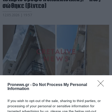
σώθηκε (βίντεο)
12.05.2026 | 19:57
Pronews.gr -
Do Not Process My Personal
Information
PRONEWS.GR /
ΚΟΙΝΩΝΙΑ
Ηράκλειο: Κατέρρευσε τμήμα
If you wish to opt-out of the sale, sharing to third parties, or
μπαλκονιού σε κεντρικό δρόμο – Από
processing of your personal or sensitive information for
τύχη δεν υπήρξαν τραυματισμοί
targeted advertising by us, please use the below opt-out