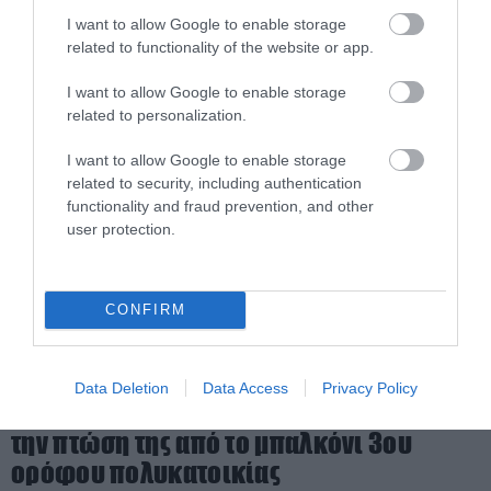
ποιο λόγο (βίντεο)
I want to allow Google to enable storage
15.04.2026 | 23:07
related to functionality of the website or app.
I want to allow Google to enable storage
related to personalization.
I want to allow Google to enable storage
related to security, including authentication
functionality and fraud prevention, and other
user protection.
CONFIRM
PRONEWS.GR /
ΕΣΩΤΕΡΙΚΗ ΑΣΦΑΛΕΙΑ
Data Deletion
Data Access
Privacy Policy
Θεσσαλονίκη: Γυναίκα κατέληξε μετά
την πτώση της από το μπαλκόνι 3ου
ορόφου πολυκατοικίας