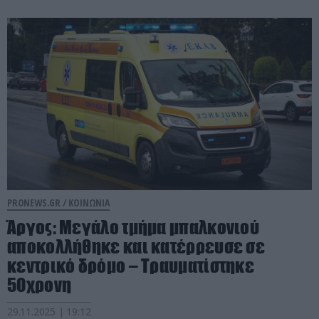
PRONEWS.GR /
ΚΟΙΝΩΝΙΑ
Άργος: Mεγάλο τμήμα μπαλκονιού
αποκολλήθηκε και κατέρρευσε σε
κεντρικό δρόμο – Τραυματίστηκε
50χρονη
29.11.2025 | 19:12