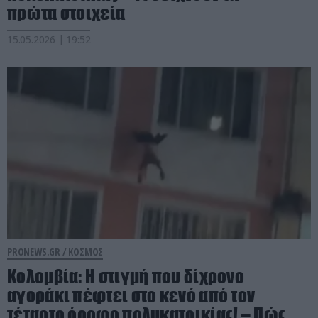
πρώτα στοιχεία
15.05.2026 | 19:52
PRONEWS.GR /
ΚΟΣΜΟΣ
Κολομβία: H στιγμή που δίχρονο
αγοράκι πέφτει στο κενό από τον
τέταρτο όροφο πολυκατοικίας! – Πώς