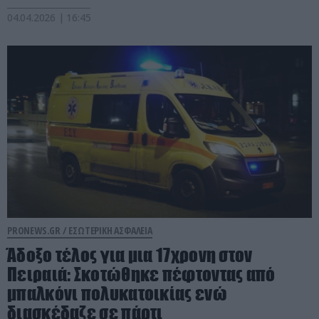
04.04.2026 | 16:45
PRONEWS.GR /
ΕΣΩΤΕΡΙΚΗ ΑΣΦΑΛΕΙΑ
Άδοξο τέλος για μια 17χρονη στον
Πειραιά: Σκοτώθηκε πέφτοντας από
μπαλκόνι πολυκατοικίας ενώ
διασκέδαζε σε πάρτι