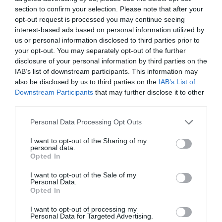
section to confirm your selection. Please note that after your
(φωτο)
opt-out request is processed you may continue seeing
interest-based ads based on personal information utilized by
03.05.2026 | 12:27
us or personal information disclosed to third parties prior to
your opt-out. You may separately opt-out of the further
disclosure of your personal information by third parties on the
IAB’s list of downstream participants. This information may
also be disclosed by us to third parties on the
IAB’s List of
Downstream Participants
that may further disclose it to other
third parties.
Please note that this website/app uses one or more Google
Personal Data Processing Opt Outs
services and may gather and store information including but
not limited to your visit or usage behaviour. You may click to
I want to opt-out of the Sharing of my
personal data.
grant or deny consent to Google and its third-party tags to
Opted In
use your data for below specified purposes in below Google
consent section.
I want to opt-out of the Sale of my
PRONEWS.GR /
ΔΙΕΘΝΗΣ ΑΣΦΑΛΕΙΑ
Personal Data.
Opted In
Βίντεο: Εκδιδόμενη γυναίκα στην
Ρωσία προσπαθεί να ξεφύγει από
I want to opt-out of processing my
Personal Data for Targeted Advertising.