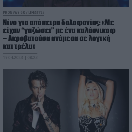
PRONEWS.GR /
LIFESTYLE
Νίνο για απόπειρα δολοφονίας: «Με
είχαν “γαζώσει” με ένα καλάσνικοφ
– Ακροβατούσα ανάμεσα σε λογική
και τρέλα»
19.04.2023 | 08:23