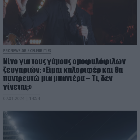
PRONEWS.GR /
CELEBRITIES
Νίνο για τους γάμους ομοφυλόφιλων
ζευγαριών: «Είμαι καλοριφέρ και θα
παντρευτώ μια μπανιέρα – Τι, δεν
γίνεται;»
07.01.2024 | 14:54