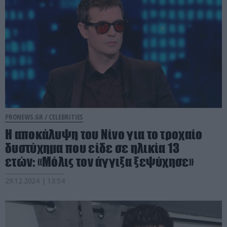
PRONEWS.GR /
CELEBRITIES
Η αποκάλυψη του Νίνο για το τροχαίο
δυστύχημα που είδε σε ηλικία 13
ετών: «Μόλις τον άγγιξα ξεψύχησε»
29.12.2024 | 13:54