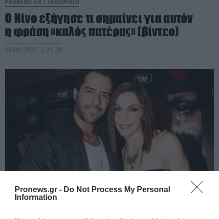
PRONEWS.GR /
ΤΗΛΕΟΡΑΣΗ
Ο Νίνο εξήγησε τι σημαίνει για αυτόν
η φράση «καλός πατέρας» (βίντεο)
28.09.2025 | 21:20
Pronews.gr -
Do Not Process My Personal
PRONEWS.GR /
ΕΙΔΗΣΕΙΣ
Information
Γιώργος Χρήστου: Έτσι είναι σήμερα…