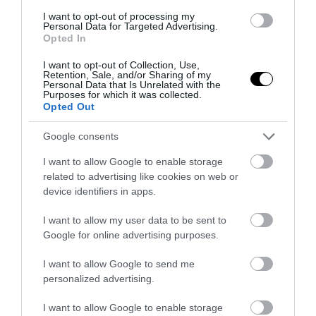
I want to opt-out of processing my
12.03.2025 | 15:59
Personal Data for Targeted Advertising.
Opted In
I want to opt-out of Collection, Use,
Retention, Sale, and/or Sharing of my
Personal Data that Is Unrelated with the
Purposes for which it was collected.
Opted Out
Google consents
I want to allow Google to enable storage
related to advertising like cookies on web or
device identifiers in apps.
I want to allow my user data to be sent to
PRONEWS.GR /
CELEBRITIES
Google for online advertising purposes.
Τριαντάφυλλος: «Ο Νίνο και η
I want to allow Google to send me
Josephine δεν ήταν ποτέ ζευγάρι»
personalized advertising.
14.02.2025 | 17:28
I want to allow Google to enable storage