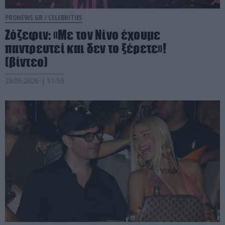
PRONEWS.GR /
CELEBRITIES
Ζόζεφιν: «Με τον Νίνο έχουμε
παντρευτεί και δεν το ξέρετε»!
(βίντεο)
28.06.2026 | 11:58