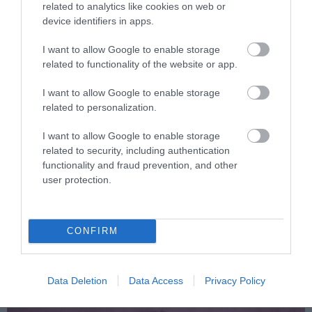
related to analytics like cookies on web or
device identifiers in apps.
I want to allow Google to enable storage
related to functionality of the website or app.
I want to allow Google to enable storage
related to personalization.
I want to allow Google to enable storage
related to security, including authentication
functionality and fraud prevention, and other
user protection.
PRONEWS.GR /
LIFESTYLE
Νίνο: Το νέο βίντεο στο TikTok που
δίχασε το κοινό – «Βλέπω τα πάντα
CONFIRM
θετικά, ακόμα και τα αρνητικά»
31.01.2025 | 14:11
Data Deletion
Data Access
Privacy Policy