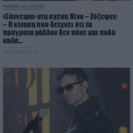
PRONEWS.GR /
LIFESTYLE
«Σύννεφα» στη σχέση Νίνο – Ζόζεφιν;
– Η κίνηση που δείχνει ότι τα
πράγματα μάλλον δεν πάνε και πολύ
καλά…
29.07.2026 | 21:22