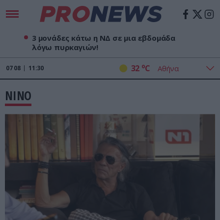
3 μονάδες κάτω η ΝΔ σε μια εβδομάδα
λόγω πυρκαγιών!
o
32
C
07
08
11:30
ΝΙΝΟ