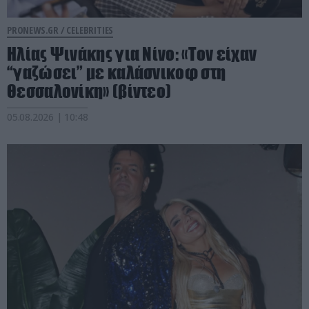
PRONEWS.GR /
CELEBRITIES
Ηλίας Ψινάκης για Νίνο: «Τον είχαν
“γαζώσει” με καλάσνικοφ στη
Θεσσαλονίκη» (βίντεο)
05.08.2026 | 10:48