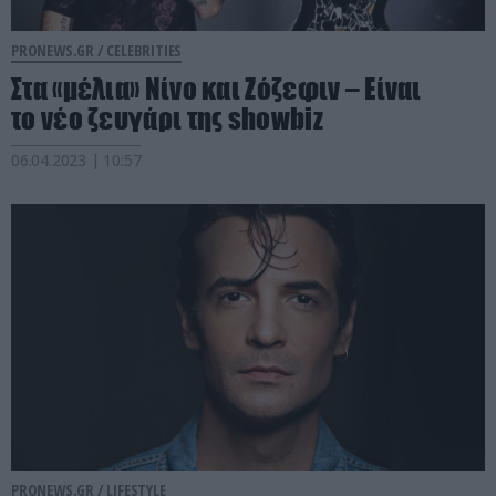
PRONEWS.GR /
CELEBRITIES
Στα «μέλια» Νίνο και Ζόζεφιν – Είναι
το νέο ζευγάρι της showbiz
06.04.2023 | 10:57
PRONEWS.GR /
LIFESTYLE