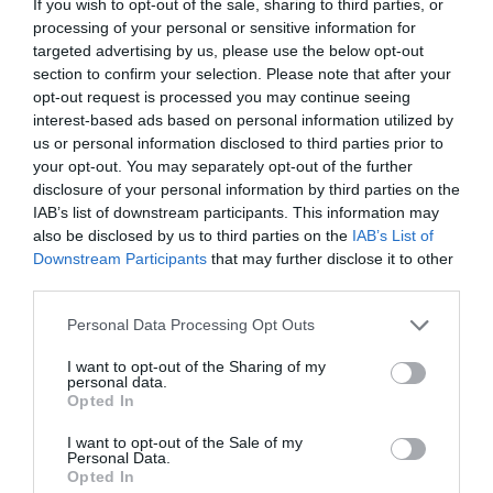
If you wish to opt-out of the sale, sharing to third parties, or
21 χρόνια μετά το Fame Story
processing of your personal or sensitive information for
targeted advertising by us, please use the below opt-out
24.03.2025 | 13:31
section to confirm your selection. Please note that after your
opt-out request is processed you may continue seeing
interest-based ads based on personal information utilized by
us or personal information disclosed to third parties prior to
your opt-out. You may separately opt-out of the further
disclosure of your personal information by third parties on the
IAB’s list of downstream participants. This information may
also be disclosed by us to third parties on the
IAB’s List of
Downstream Participants
that may further disclose it to other
third parties.
Please note that this website/app uses one or more Google
Personal Data Processing Opt Outs
services and may gather and store information including but
not limited to your visit or usage behaviour. You may click to
I want to opt-out of the Sharing of my
personal data.
PRONEWS.GR /
CELEBRITIES
grant or deny consent to Google and its third-party tags to
Opted In
use your data for below specified purposes in below Google
Νίνο: Αυτή ήταν η τελευταία
consent section.
I want to opt-out of the Sale of my
συμβουλή που του έδωσε ο πατέρας
Personal Data.
του πριν πεθάνει
Opted In