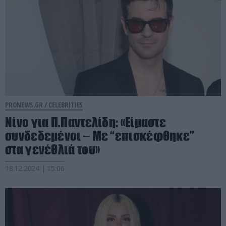
PRONEWS.GR /
CELEBRITIES
Νίνο για Π.Παντελίδη: «Είμαστε
συνδεδεμένοι – Με “επισκέφθηκε”
στα γενέθλιά του»
18.12.2024 | 15:06