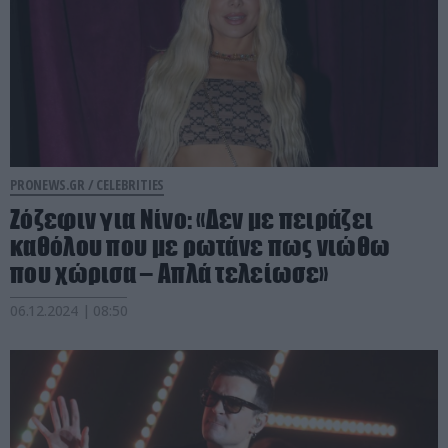
PRONEWS.GR /
CELEBRITIES
Ζόζεφιν για Νίνο: «Δεν με πειράζει
καθόλου που με ρωτάνε πως νιώθω
που χώρισα – Απλά τελείωσε»
06.12.2024 | 08:50