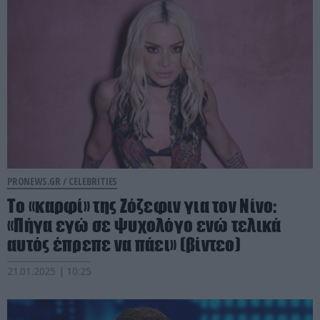
PRONEWS.GR /
CELEBRITIES
Το «καρφί» της Ζόζεφιν για τον Νίνο:
«Πήγα εγώ σε ψυχολόγο ενώ τελικά
αυτός έπρεπε να πάει» (βίντεο)
21.01.2025 | 10:25