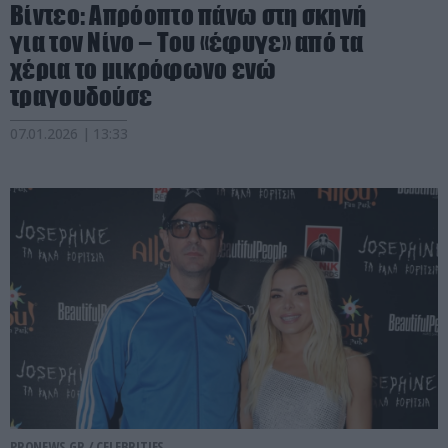
Βίντεο: Απρόοπτο πάνω στη σκηνή
για τον Νίνο – Του «έφυγε» από τα
χέρια το μικρόφωνο ενώ
τραγουδούσε
07.01.2026 | 13:33
PRONEWS.GR /
CELEBRITIES