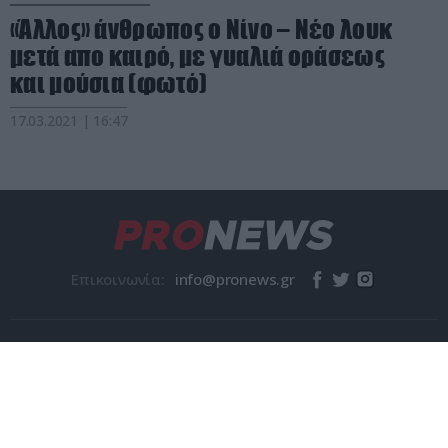
«Άλλος» άνθρωπος ο Νίνο – Νέο λουκ
μετά απο καιρό, με γυαλιά οράσεως
και μούσια (φωτό)
17.03.2021 | 16:47
Επικοινωνία:
© pronews.gr 2026
Η Εταιρεία
Όροι χρήσης
Ταυτότητα
Επικοινωνία