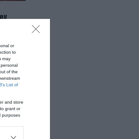
τον
των
sonal or
ection to
ou may
 personal
out of the
 downstream
B’s List of
er and store
to grant or
ed purposes