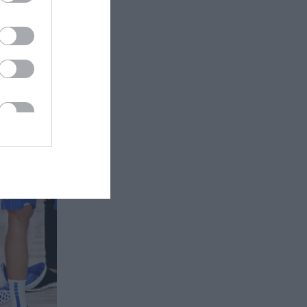
όγους