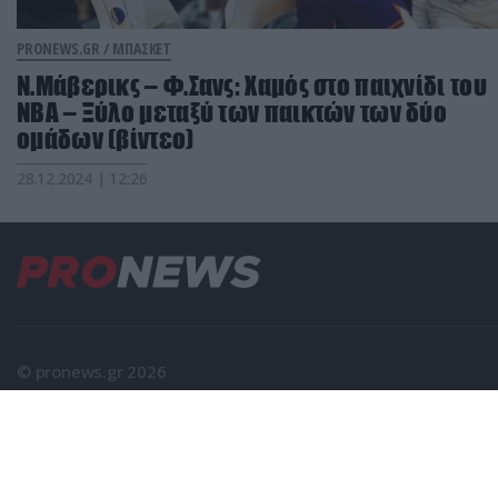
PRONEWS.GR /
ΜΠΑΣΚΕΤ
N.Mάβερικς – Φ.Σανς: Χαμός στο παιχνίδι του
NBA – Ξύλο μεταξύ των παικτών των δύο
ομάδων (βίντεο)
28.12.2024 | 12:26
© pronews.gr 2026