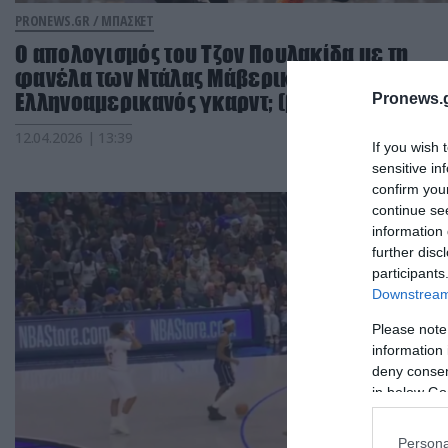
PRONEWS.GR /
ΜΠΑΣΚΕΤ
Ο απολογισμός του Τζον Πουλακίδα με τη
φανέλα των Ντάλας Μάβερικς: Πώς τα πήγε 
Ελληνοαμερικανός γκαρντ; (βίντεο)
Pronews.g
12.04.2026 | 13:39
If you wish 
sensitive in
confirm you
continue se
information 
further disc
participants
Downstream 
Please note
information 
deny consent
in below Go
Persona