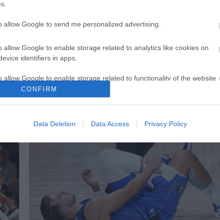
s.
PRONEWS.GR /
ΜΠΑΣΚΕΤ
to allow Google to send me personalized advertising.
«Ήταν χοντρός και δεν έπαιζε άμυνα»:
“Θύελλα” αντιδράσεων στο Χ για τους λ
o allow Google to enable storage related to analytics like cookies on
ανταλλαγής του Λ.Ντόνσιτς
evice identifiers in apps.
03.02.2025 | 08:49
o allow Google to enable storage related to functionality of the website
CONFIRM
o allow Google to enable storage related to personalization.
Data Deletion
Data Access
Privacy Policy
o allow Google to enable storage related to security, including
cation functionality and fraud prevention, and other user protection.