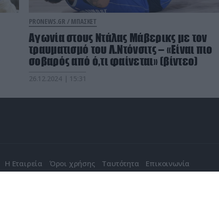
PRONEWS.GR /
ΜΠΑΣΚΕΤ
Αγωνία στους Ντάλας Μάβερικς με τον
τραυματισμό του Λ.Ντόνσιτς – «Είναι πιο
σοβαρός από ό,τι φαίνεται» (βίντεο)
26.12.2024 | 15:31
Η Εταιρεία
Όροι χρήσης
Ταυτότητα
Επικοινωνία