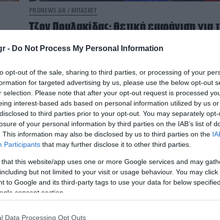
PRONEWS.GR /
ΜΠΑΣΚΕΤ
Τζον Πουλακίδας: Θετική εμφάνιση για 
ο
22χρονο ομογενή γκαρντ με τη φανέλα 
Μάβερικς (βίντεο)
r -
Do Not Process My Personal Information
16.03.2026 | 10:07
to opt-out of the sale, sharing to third parties, or processing of your per
formation for targeted advertising by us, please use the below opt-out s
r selection. Please note that after your opt-out request is processed y
eing interest-based ads based on personal information utilized by us or
disclosed to third parties prior to your opt-out. You may separately opt-
losure of your personal information by third parties on the IAB’s list of
. This information may also be disclosed by us to third parties on the
IA
Participants
that may further disclose it to other third parties.
 that this website/app uses one or more Google services and may gath
including but not limited to your visit or usage behaviour. You may click 
 to Google and its third-party tags to use your data for below specifi
ogle consent section.
l Data Processing Opt Outs