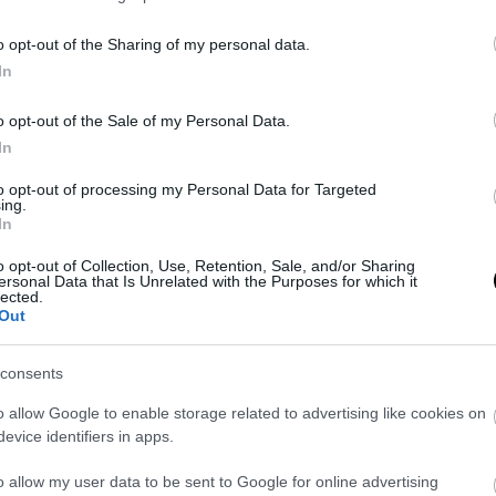
PRONEWS.GR /
ΜΠΑΣΚΕΤ
o opt-out of the Sharing of my personal data.
ΝΒΑ: Ο Ντόντσιτς μετατρέπει το Λέικερς-
In
Μάβερικς σε ματς της χρονιάς- 15.000
δολάρια για μια θέση
o opt-out of the Sale of my Personal Data.
In
25.02.2025 | 18:15
to opt-out of processing my Personal Data for Targeted
ing.
In
o opt-out of Collection, Use, Retention, Sale, and/or Sharing
ersonal Data that Is Unrelated with the Purposes for which it
lected.
Out
consents
o allow Google to enable storage related to advertising like cookies on
evice identifiers in apps.
o allow my user data to be sent to Google for online advertising