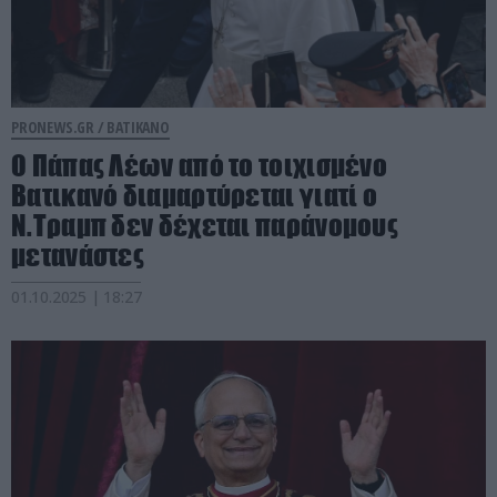
PRONEWS.GR /
ΒΑΤΙΚΑΝΟ
Ο Πάπας Λέων από το τοιχισμένο
Βατικανό διαμαρτύρεται γιατί ο
Ν.Τραμπ δεν δέχεται παράνομους
μετανάστες
01.10.2025 | 18:27