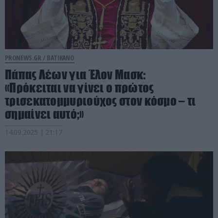
PRONEWS.GR /
ΒΑΤΙΚΑΝΟ
Πάπας Λέων για Έλον Μασκ:
«Πρόκειται να γίνει ο πρώτος
τρισεκατομμυριούχος στον κόσμο – τι
σημαίνει αυτό;»
14.09.2025 | 21:17