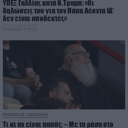
ΥΠΕΞ Γαλλίας κατά Ν.Τραμπ: «Οι
δηλώσεις του για τον Πάπα Λέοντα ΙΔ’
δεν είναι αποδεκτές»
19.04.2026 | 15:22
PRONEWS.GR /
ΠΑΡΑΣΚΗΝΙΟ
Τι κι αν είναι παπάς; – Με τα ράσα στο