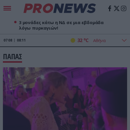
3 μονάδες κάτω η ΝΔ σε μια εβδομάδα
λόγω πυρκαγιών!
o
32
C
07
08
08:11
ΠΑΠΑΣ