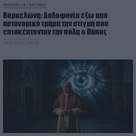
PRONEWS.GR /
ΒΑΤΙΚΑΝΟ
Βαρκελώνη: Δολοφονία έξω από
αστυνομικό τμήμα την στιγμή που
επισκέπτονταν την πόλη ο Πάπας
10.06.2026 | 19:32