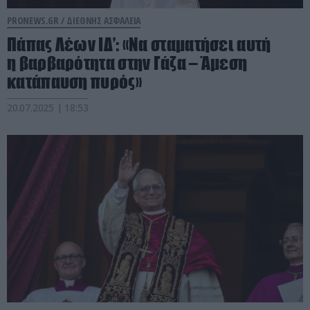
PRONEWS.GR /
ΔΙΕΘΝΗΣ ΑΣΦΑΛΕΙΑ
Πάπας Λέων ΙΔ’: «Να σταματήσει αυτή
η βαρβαρότητα στην Γάζα – Άμεση
κατάπαυση πυρός»
20.07.2025 | 18:53