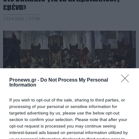
εμένα»
13.04.2026 | 07:39
Pronews.gr -
Do Not Process My Personal
Information
If you wish to opt-out of the sale, sharing to third parties, or
processing of your personal or sensitive information for
PRONEWS.GR /
ΙΣΤΟΡΙΑ
targeted advertising by us, please use the below opt-out
section to confirm your selection. Please note that after your
Ποιοι ήταν οι 15 Πάπες που είχαν
opt-out request is processed you may continue seeing
ελληνικές ρίζες;
interest-based ads based on personal information utilized by
us or personal information disclosed to third parties prior to