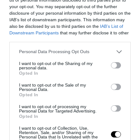
26.12.2025 | 23:00
your opt-out. You may separately opt-out of the further
disclosure of your personal information by third parties on the
IAB’s list of downstream participants. This information may
also be disclosed by us to third parties on the
IAB’s List of
Downstream Participants
that may further disclose it to other
third parties.
Please note that this website/app uses one or more Google
Personal Data Processing Opt Outs
services and may gather and store information including but
not limited to your visit or usage behaviour. You may click to
I want to opt-out of the Sharing of my
personal data.
grant or deny consent to Google and its third-party tags to
Opted In
use your data for below specified purposes in below Google
consent section.
I want to opt-out of the Sale of my
Personal Data.
Opted In
PRONEWS.GR /
ΘΡΗΣΚΕΙΑ
Ποιος είναι ο «Πρίγκιπας της Ειρήνης»
I want to opt-out of processing my
Personal Data for Targeted Advertising.
που επικαλέστηκε ο Πάπας;
Opted In
25.12.2025 | 15:13
I want to opt-out of Collection, Use,
Retention, Sale, and/or Sharing of my
Personal Data that Is Unrelated with the