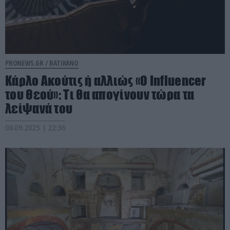
PRONEWS.GR /
ΒΑΤΙΚΑΝΟ
Κάρλο Ακούτις ή αλλιώς «O Influencer
του Θεού»: Τι θα απογίνουν τώρα τα
λείψανά του
08.09.2025 | 22:36