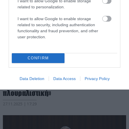
I want to allow Google to enable storage
related to personalization.
I want to allow Google to enable storage
related to security, including authentication
functionality and fraud prevention, and other
user protection.
CONFIRM
PRONEWS.GR /
ΒΑΤΙΚΑΝΟ
Πάπας σε Τουρκία: «Μία κοινωνία δεν
Data Deletion
Data Access
Privacy Policy
είναι ζωντανή αν δεν είναι
πλουραλιστική»
27.11.2025 | 17:29