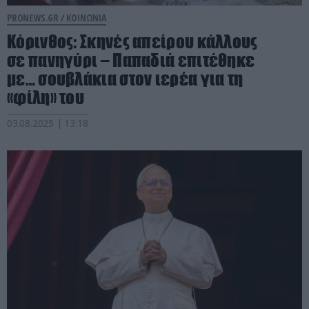
PRONEWS.GR /
ΚΟΙΝΩΝΙΑ
Κόρινθος: Σκηνές απείρου κάλλους
σε πανηγύρι – Παπαδιά επιτέθηκε
με… σουβλάκια στον ιερέα για τη
«φίλη» του
03.08.2025 | 13:18