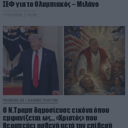
ΣΕΦ για το Ολυμπιακός – Μιλάνο
17.04.2026 | 10:38
PRONEWS.GR /
ΔΙΕΘΝΗΣ ΠΟΛΙΤΙΚΗ
Ο Ν.Τραμπ δημοσίευσε εικόνα όπου
εμφανίζεται ως… «Χριστός» που
θεραπεύει ασθενή μετά την επίθεσή