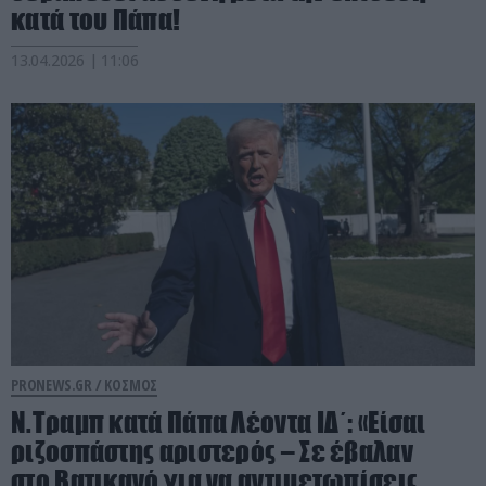
κατά του Πάπα!
13.04.2026 | 11:06
PRONEWS.GR /
ΚΟΣΜΟΣ
Ν.Τραμπ κατά Πάπα Λέοντα ΙΔ΄: «Είσαι
ριζοσπάστης αριστερός – Σε έβαλαν
στο Βατικανό για να αντιμετωπίσεις