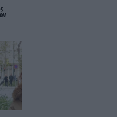
ες
τον