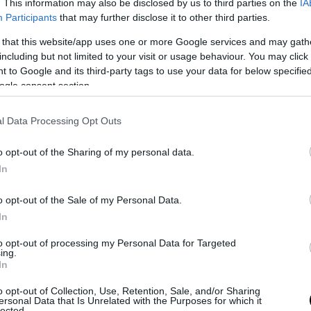
. This information may also be disclosed by us to third parties on the
IA
Participants
that may further disclose it to other third parties.
PRONEWS.GR /
PROVOCATEUR
Παύλος Ντε Γκρες: «Το τι θα γίνει με τον
 that this website/app uses one or more Google services and may gath
including but not limited to your visit or usage behaviour. You may click 
στρατό είναι δικά μας θέματα»
 to Google and its third-party tags to use your data for below specifi
02.05.2025 | 13:23
ogle consent section.
l Data Processing Opt Outs
o opt-out of the Sharing of my personal data.
In
o opt-out of the Sale of my Personal Data.
In
to opt-out of processing my Personal Data for Targeted
ing.
In
o opt-out of Collection, Use, Retention, Sale, and/or Sharing
ersonal Data that Is Unrelated with the Purposes for which it
lected.