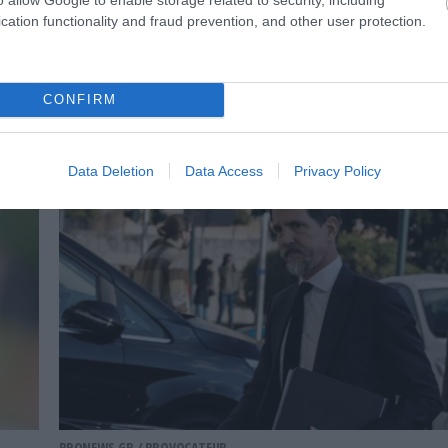
cation functionality and fraud prevention, and other user protection.
PRONEWS.GR /
PROVOCATEUR
Έντονες αντιδράσεις προκάλεσε η μαντι
Κρητικού λυράρη για τον Παύλο Ντε Γκρ
CONFIRM
24.03.2025 | 16:25
Data Deletion
Data Access
Privacy Policy
PRONEWS.GR /
PROVOCATEUR