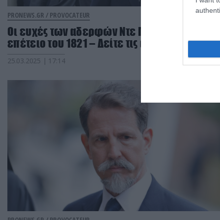
authenti
PRONEWS.GR /
PROVOCATEUR
Οι ευχές των αδερφών Ντε Γκρες για την
επέτειο του 1821 – Δείτε τις αναρτήσεις τους
25.03.2025 | 17:14
PRONEWS.GR /
PROVOCATEUR