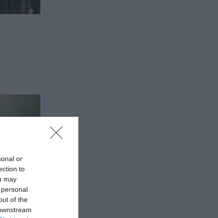
sonal or
ection to
ou may
 personal
out of the
 downstream