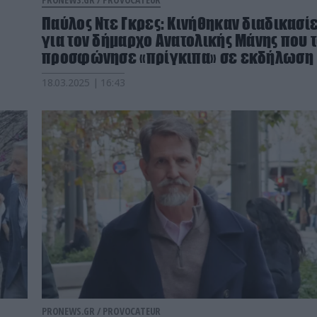
Παύλος Ντε Γκρες: Κινήθηκαν διαδικασί
για τον δήμαρχο Ανατολικής Μάνης που 
προσφώνησε «πρίγκιπα» σε εκδήλωση
18.03.2025 | 16:43
PRONEWS.GR /
PROVOCATEUR