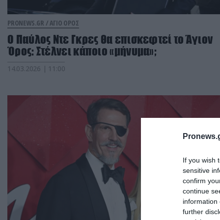
PRONEWS.GR /
ΑΓΙΟ ΟΡΟΣ
Ο Παύλος Ντε Γκρες θα επισκεφτεί το Άγιον
Όρος: Στέλνει κάποιο «μήνυμα»;
14.03.2026 | 11:00
Pronews.g
If you wish 
sensitive in
confirm you
continue se
information 
further disc