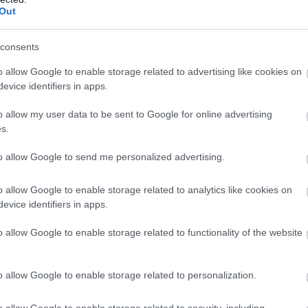
Out
PRONEWS.GR /
PROVOCATEUR
Ανησυχία προκάλεσε η τελευταία εμφά
consents
του Παύλου Ντε Γκρες: Δείτε φωτογραφ
o allow Google to enable storage related to advertising like cookies on
evice identifiers in apps.
20.04.2025 | 14:59
o allow my user data to be sent to Google for online advertising
s.
to allow Google to send me personalized advertising.
o allow Google to enable storage related to analytics like cookies on
evice identifiers in apps.
o allow Google to enable storage related to functionality of the website
o allow Google to enable storage related to personalization.
o allow Google to enable storage related to security, including