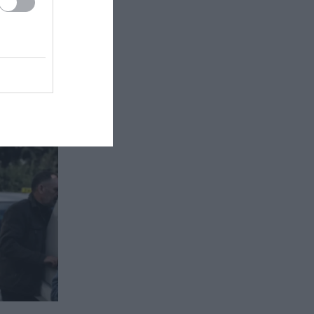
νάδα
ες