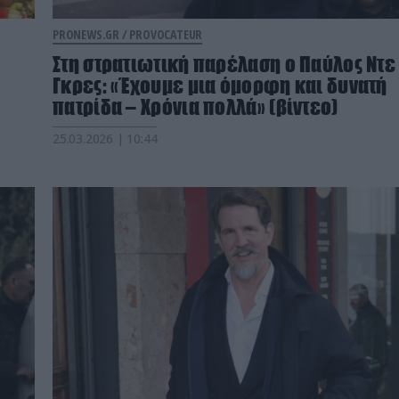
PRONEWS.GR /
PROVOCATEUR
Στη στρατιωτική παρέλαση ο Παύλος Ντε
Γκρες: «Έχουμε μια όμορφη και δυνατή
πατρίδα – Χρόνια πολλά» (βίντεο)
25.03.2026 | 10:44