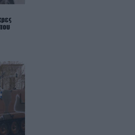
κρες
 που