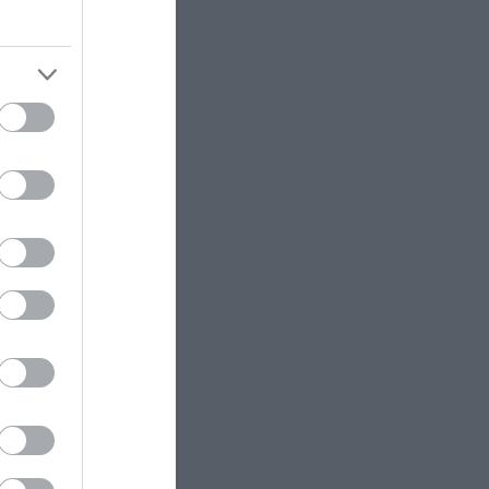
νιση
ίες