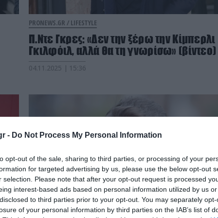
PRONEWS.GR /
LIFESTYLE
Π.Ντε Γκρες: «Δεν την ξέρω την Κίμπερλι
Γκιλφόιλ, αλλά θα τη γνωρίσω» (βίντεο)
04.11.2025 | 15:36
r -
Do Not Process My Personal Information
to opt-out of the sale, sharing to third parties, or processing of your per
formation for targeted advertising by us, please use the below opt-out s
r selection. Please note that after your opt-out request is processed y
eing interest-based ads based on personal information utilized by us or
disclosed to third parties prior to your opt-out. You may separately opt-
losure of your personal information by third parties on the IAB’s list of