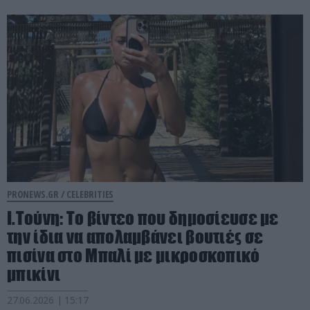
PRONEWS.GR /
CELEBRITIES
Ι.Τούνη: Το βίντεο που δημοσίευσε με
την ίδια να απολαμβάνει βουτιές σε
πισίνα στο Μπαλί με μικροσκοπικό
μπικίνι
27.06.2026 | 15:17