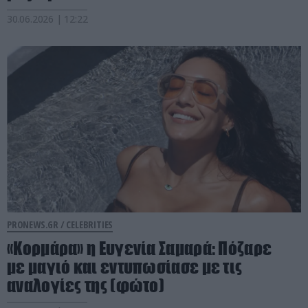
30.06.2026 | 12:22
PRONEWS.GR /
CELEBRITIES
«Κορμάρα» η Ευγενία Σαμαρά: Πόζαρε
με μαγιό και εντυπωσίασε με τις
αναλογίες της (φώτο)