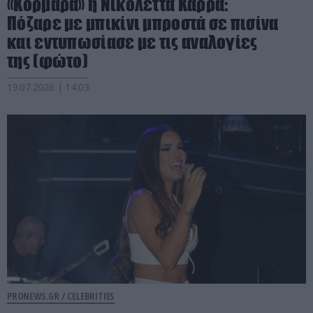
«Κορμάρα» η Νικολέττα Καρρά:
Πόζαρε με μπικίνι μπροστά σε πισίνα
και εντυπωσίασε με τις αναλογίες
της (φώτο)
19.07.2026 | 14:03
PRONEWS.GR /
CELEBRITIES