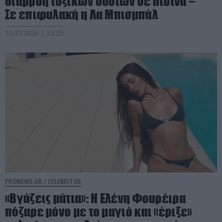
διαρροή τοξικών ουσιών σε πισίνα –
Σε επιφυλακή η Λα Μπισμπάλ
10.07.2026 | 22:25
PRONEWS.GR /
CELEBRITIES
«Βγάζεις μάτια»: Η Ελένη Φουρέιρα
πόζαρε μόνο με το μαγιό και «έριξε»