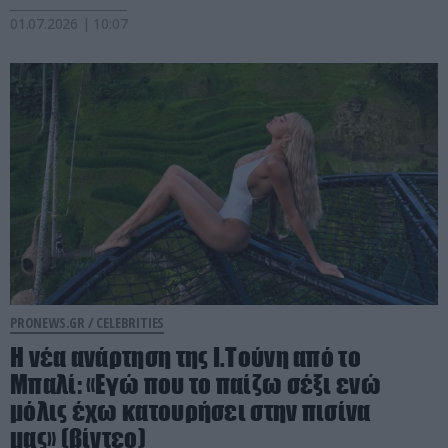
01.07.2026 | 10:07
PRONEWS.GR /
CELEBRITIES
Η νέα ανάρτηση της Ι.Τούνη από το
Μπαλί: «Εγώ που το παίζω σέξι ενώ
μόλις έχω κατουρήσει στην πισίνα
μας» (βίντεο)