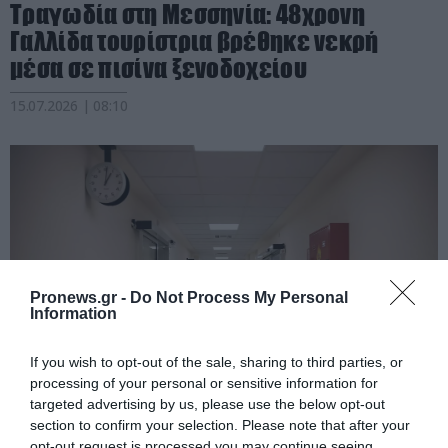
Τραγωδία στη Μεσσηνία: 48χρονη
Γαλλίδα τουρίστρια βρέθηκε νεκρή
μέσα σε πισίνα ξενοδοχείου
15.07.2026 | 08:10
Pronews.gr -
Do Not Process My Personal
Information
If you wish to opt-out of the sale, sharing to third parties, or
processing of your personal or sensitive information for
PRONEWS.GR /
ΕΣΩΤΕΡΙΚΗ ΑΣΦΑΛΕΙΑ
targeted advertising by us, please use the below opt-out
section to confirm your selection. Please note that after your
Καστοριά: Η «μάχη» με τον χρόνο που
opt-out request is processed you may continue seeing