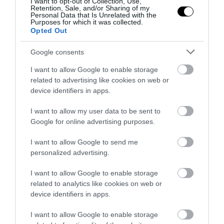
I want to opt-out of Collection, Use,
επανέφεραν στη ζωή μετά από
Retention, Sale, and/or Sharing of my
Personal Data that Is Unrelated with the
ανακοπή
Purposes for which it was collected.
Opted Out
13.07.2026 | 12:49
Google consents
I want to allow Google to enable storage
related to advertising like cookies on web or
device identifiers in apps.
I want to allow my user data to be sent to
Google for online advertising purposes.
I want to allow Google to send me
personalized advertising.
I want to allow Google to enable storage
related to analytics like cookies on web or
PRONEWS.GR /
CELEBRITIES
device identifiers in apps.
«Ανέβασε» την θερμοκρασία η Αρίνα
I want to allow Google to enable storage
Σαμπαλένκα με πόζες που