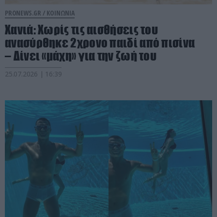
PRONEWS.GR /
ΚΟΙΝΩΝΙΑ
Χανιά: Xωρίς τις αισθήσεις του
ανασύρθηκε 2χρονο παιδί από πισίνα
– Δίνει «μάχη» για την ζωή του
25.07.2026 | 16:39