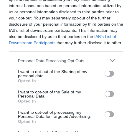
έσωσε τον 4χρονο μετά την πτώση σε
interest-based ads based on personal information utilized by
πισίνα
us or personal information disclosed to third parties prior to
your opt-out. You may separately opt-out of the further
13.07.2026 | 16:36
disclosure of your personal information by third parties on the
IAB’s list of downstream participants. This information may
also be disclosed by us to third parties on the
IAB’s List of
Downstream Participants
that may further disclose it to other
third parties.
Please note that this website/app uses one or more Google
Personal Data Processing Opt Outs
services and may gather and store information including but
not limited to your visit or usage behaviour. You may click to
I want to opt-out of the Sharing of my
personal data.
grant or deny consent to Google and its third-party tags to
Opted In
use your data for below specified purposes in below Google
consent section.
I want to opt-out of the Sale of my
Personal Data.
Opted In
PRONEWS.GR /
ΕΣΩΤΕΡΙΚΗ ΑΣΦΑΛΕΙΑ
I want to opt-out of processing my
Personal Data for Targeted Advertising.
Καστοριά: Στη ΜΕΘ 4χρονο παιδί μετά
Opted In
από πτώση σε πισίνα – Το