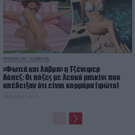
PRONEWS.GR /
CELEBRITIES
«Φωτιά και λάβρα» η Τζένιφερ
Λόπεζ: Οι πόζες με λευκό μπικίνι που
απέδειξαν ότι είναι κορμάρα (φώτο)
26.05.2026 | 10:11