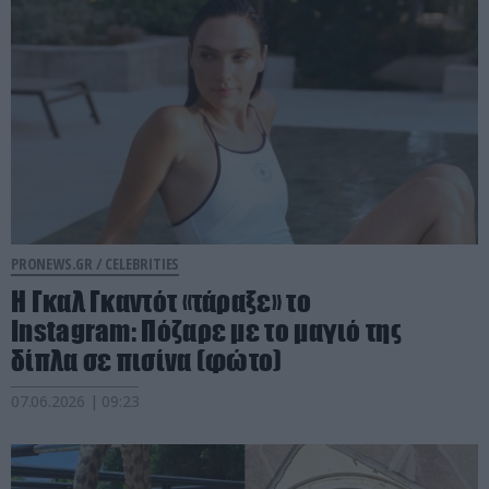
PRONEWS.GR /
CELEBRITIES
Η Γκαλ Γκαντότ «τάραξε» το
Instagram: Πόζαρε με το μαγιό της
δίπλα σε πισίνα (φώτο)
07.06.2026 | 09:23