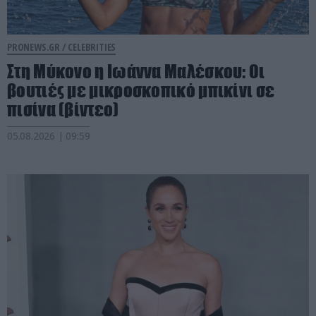
PRONEWS.GR /
CELEBRITIES
Στη Μύκονο η Ιωάννα Μαλέσκου: Οι
βουτιές με μικροσκοπικό μπικίνι σε
πισίνα (βίντεο)
05.08.2026 | 09:59