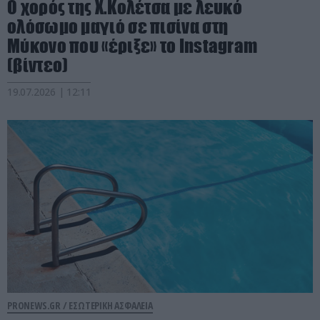
Ο χορός της Χ.Κολέτσα με λευκό
ολόσωμο μαγιό σε πισίνα στη
Μύκονο που «έριξε» το Instagram
(βίντεο)
19.07.2026 | 12:11
PRONEWS.GR /
ΕΣΩΤΕΡΙΚΗ ΑΣΦΑΛΕΙΑ