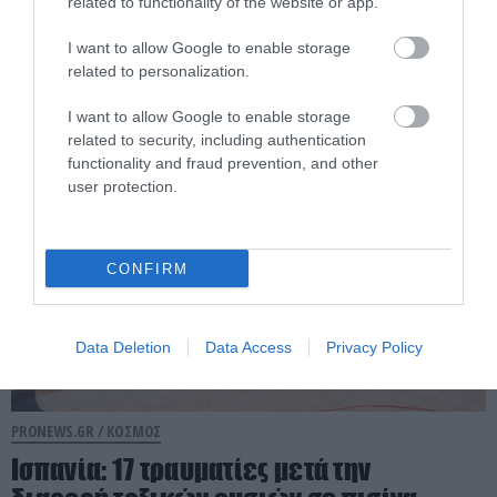
related to functionality of the website or app.
αναδεικνύουν την… πίσω όψη της –
I want to allow Google to enable storage
Δείτε φωτογραφίες
related to personalization.
11.07.2026 | 13:07
I want to allow Google to enable storage
related to security, including authentication
functionality and fraud prevention, and other
user protection.
CONFIRM
Data Deletion
Data Access
Privacy Policy
PRONEWS.GR /
ΚΟΣΜΟΣ
Ισπανία: 17 τραυματίες μετά την