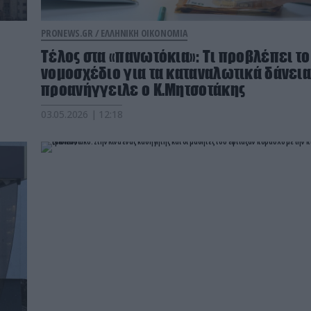
PRONEWS.GR /
ΕΛΛΗΝΙΚΗ ΟΙΚΟΝΟΜΙΑ
Τέλος στα «πανωτόκια»: Τι προβλέπει το
νομοσχέδιο για τα καταναλωτικά δάνει
προανήγγειλε ο Κ.Μητσοτάκης
03.05.2026 | 12:18