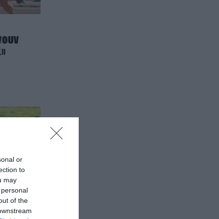
νουν
ι»
sonal or
ection to
ou may
 personal
out of the
 downstream