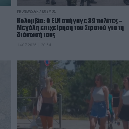
PRONEWS.GR /
ΚΟΣΜΟΣ
ε
Κολομβία: Ο ELN απήγαγε 39 πολίτες –
Μεγάλη επιχείρηση του Στρατού για τη
διάσωσή τους
14.07.2026 | 20:54