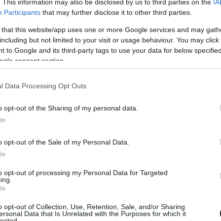
. This information may also be disclosed by us to third parties on the
IA
Participants
that may further disclose it to other third parties.
PRONEWS.GR /
ΕΛΛΗΝΙΚΗ ΠΟΛΙΤΙΚΗ
 that this website/app uses one or more Google services and may gath
including but not limited to your visit or usage behaviour. You may click 
Πώς το υπουργείο Κλιματικής Κρίσης ρί
 to Google and its third-party tags to use your data for below specifi
εσκεμμένα τις ευθύνες στους πολίτες με 
ogle consent section.
δηλώσεις καθαρισμού οικοπέδων
01.07.2026 | 14:25
l Data Processing Opt Outs
o opt-out of the Sharing of my personal data.
In
o opt-out of the Sale of my Personal Data.
In
to opt-out of processing my Personal Data for Targeted
ing.
In
o opt-out of Collection, Use, Retention, Sale, and/or Sharing
ersonal Data that Is Unrelated with the Purposes for which it
lected.