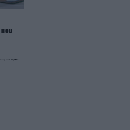
α που