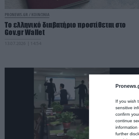
PRONEWS.GR /
ΚΟΙΝΩΝΙΑ
Το ελληνικό διαβατήριο προστίθεται στο
Gov.gr Wallet
13.07.2026 | 14:54
Pronews.g
If you wish 
sensitive in
confirm you
continue se
information 
further disc