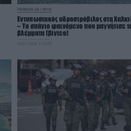
PRONEWS.GR /
ΦΥΣΗ
Εντυπωσιακός υδροστρόβιλος στη Χαλκι
– Το σπάνιο φαινόμενο που μαγνήτισε τ
βλέμματα (βίντεο)
24.07.2026 | 13:05