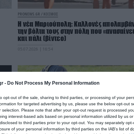
PRONEWS.GR /
ΚΟΣΜΟΣ
Η νέα Μαριούπολη: Καλλονές απολαμβά
την βόλτα τους στην πόλη που «ανασαίνε
και πάλι (βίντεο)
05.07.2026 | 16:54
r -
Do Not Process My Personal Information
to opt-out of the sale, sharing to third parties, or processing of your per
formation for targeted advertising by us, please use the below opt-out s
r selection. Please note that after your opt-out request is processed y
eing interest-based ads based on personal information utilized by us or
disclosed to third parties prior to your opt-out. You may separately opt-
losure of your personal information by third parties on the IAB’s list of