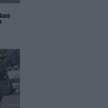
δική
α