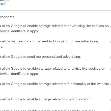
Out
PRONEWS.GR /
ΚΟΣΜΟΣ
consents
Ιρλανδία: Σχεδόν 2.000 άνθρωποι με το
o allow Google to enable storage related to advertising like cookies on
επώνυμο Σάλιβαν συγκεντρώθηκαν στη
evice identifiers in apps.
κομητεία Κορκ & μπήκαν στο Βιβλίο Γκίν
o allow my user data to be sent to Google for online advertising
31.05.2026 | 08:05
s.
to allow Google to send me personalized advertising.
o allow Google to enable storage related to analytics like cookies on
evice identifiers in apps.
o allow Google to enable storage related to functionality of the website
o allow Google to enable storage related to personalization.
o allow Google to enable storage related to security, including