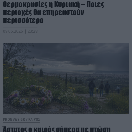
θερμοκρασίες η Κυριακή – Ποιες
περιοχές θα επηρεαστούν
περισσότερο
09.05.2026 | 23:28
PRONEWS.GR /
ΚΑΙΡΟΣ
Άστατος ο καιρός σήμερα με πτώση