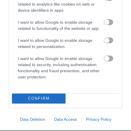
Βροχές, καταιγίδες, χαλάζι &
related to analytics like cookies on web or
θυελλώδεις άνεμοι
device identifiers in apps.
17.02.2026 | 11:25
I want to allow Google to enable storage
related to functionality of the website or app.
I want to allow Google to enable storage
related to personalization.
I want to allow Google to enable storage
related to security, including authentication
functionality and fraud prevention, and other
user protection.
CONFIRM
PRONEWS.GR /
ΚΑΙΡΟΣ
Με τοπικές βροχές και καταιγίδες ο
Data Deletion
Data Access
Privacy Policy
καιρός την Κυριακή – Η πρόγνωση