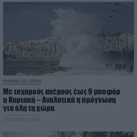
PRONEWS.GR /
ΚΑΙΡΟΣ
Με ισχυρούς ανέμους έως 9 μποφόρ
η Κυριακή – Αναλυτικά η πρόγνωση
για όλη τη χώρα
27.12.2025 | 22:44