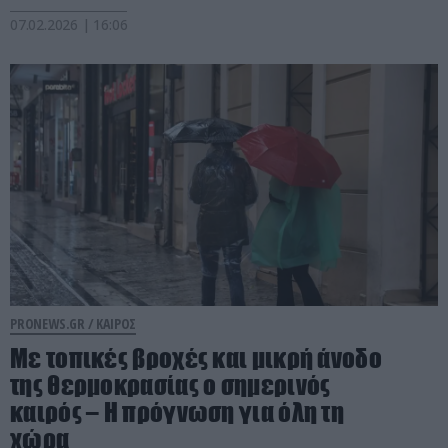
07.02.2026 | 16:06
PRONEWS.GR /
ΚΑΙΡΟΣ
Με τοπικές βροχές και μικρή άνοδο
της θερμοκρασίας ο σημερινός
καιρός – Η πρόγνωση για όλη τη
χώρα