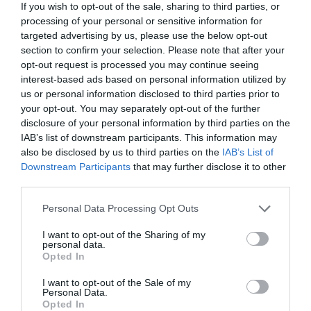
If you wish to opt-out of the sale, sharing to third parties, or
λένε οι μετεωρολόγοι
processing of your personal or sensitive information for
targeted advertising by us, please use the below opt-out
11.03.2026 | 15:19
section to confirm your selection. Please note that after your
opt-out request is processed you may continue seeing
interest-based ads based on personal information utilized by
us or personal information disclosed to third parties prior to
your opt-out. You may separately opt-out of the further
disclosure of your personal information by third parties on the
IAB’s list of downstream participants. This information may
also be disclosed by us to third parties on the
IAB’s List of
Downstream Participants
that may further disclose it to other
third parties.
Please note that this website/app uses one or more Google
Personal Data Processing Opt Outs
services and may gather and store information including but
not limited to your visit or usage behaviour. You may click to
I want to opt-out of the Sharing of my
personal data.
grant or deny consent to Google and its third-party tags to
PRONEWS.GR /
ΚΑΙΡΟΣ
Opted In
use your data for below specified purposes in below Google
Χωρίς βροχές και με ξηρή
consent section.
I want to opt-out of the Sale of my
ατμόσφαιρα ο καιρός από τα μέσα της
Personal Data.
Opted In