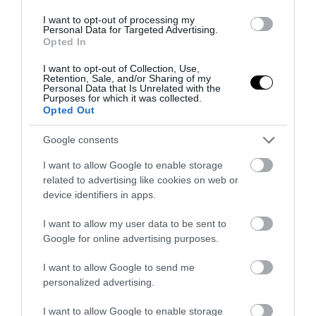
εβδομάδας – Η πρόγνωση του
Θ.Κολυδά
I want to opt-out of processing my
Personal Data for Targeted Advertising.
Opted In
22.02.2026 | 12:16
I want to opt-out of Collection, Use,
Retention, Sale, and/or Sharing of my
Personal Data that Is Unrelated with the
Purposes for which it was collected.
Opted Out
Google consents
I want to allow Google to enable storage
related to advertising like cookies on web or
device identifiers in apps.
I want to allow my user data to be sent to
Google for online advertising purposes.
PRONEWS.GR /
ΚΑΙΡΟΣ
I want to allow Google to send me
Η ΕΜΥ επικαιροποίησε το έκτακτο
personalized advertising.
δελτίο επιδείνωσης του καιρού:
I want to allow Google to enable storage