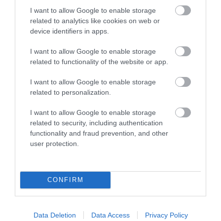
I want to allow Google to enable storage
related to analytics like cookies on web or
device identifiers in apps.
PRONEWS.GR /
ΕΣΩΤΕΡΙΚΗ ΑΣΦΑΛΕΙΑ
I want to allow Google to enable storage
related to functionality of the website or app.
Πρώην σύντροφος Κ.Γρίβα για νύχτα
δολοφονίας: «Πήδηξε πάνω της και
I want to allow Google to enable storage
συνέχισε να τη μαχαιρώνει, είδα ένα
related to personalization.
πίδακα αίμα»
I want to allow Google to enable storage
related to security, including authentication
16.07.2025 | 11:59
functionality and fraud prevention, and other
user protection.
CONFIRM
Data Deletion
Data Access
Privacy Policy