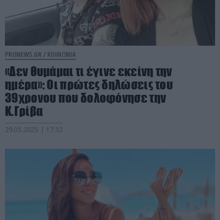
PRONEWS.GR /
ΚΟΙΝΩΝΙΑ
«Δεν θυμάμαι τι έγινε εκείνη την
ημέρα»: Oι πρώτες δηλώσεις του
39χρονου που δολοφόνησε την
Κ.Γρίβα
29.05.2025 | 17:32