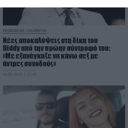
PRONEWS.GR /
CELEBRITIES
Νέες αποκαλύψεις στη δίκη του
Diddy από την πρώην σύντροφό του:
«Με εξανάγκαζε να κάνω σεξ με
άντρες συνοδούς»
06.06.2025 | 22:40