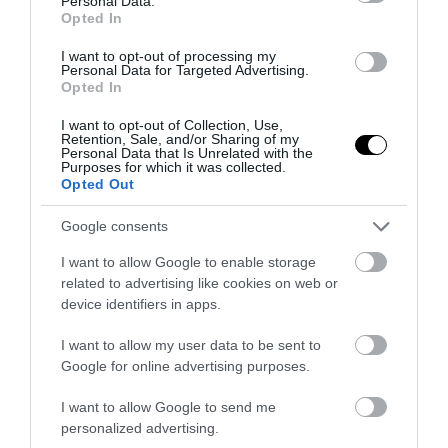
Personal Data.
Opted In
I want to opt-out of processing my
Personal Data for Targeted Advertising.
Opted In
PRONEWS.GR /
ΕΣΩΤΕΡΙΚΗ ΑΣΦΑΛΕΙΑ
I want to opt-out of Collection, Use,
Κρήτη: Ο πρώην σύντροφος της
Retention, Sale, and/or Sharing of my
Personal Data that Is Unrelated with the
43χρονης της οποίας τα ίχνη
Purposes for which it was collected.
αγνοούνται εντοπίστηκε νεκρός!
Opted Out
(upd)
Google consents
21.04.2026 | 19:20
I want to allow Google to enable storage
related to advertising like cookies on web or
device identifiers in apps.
I want to allow my user data to be sent to
Google for online advertising purposes.
I want to allow Google to send me
personalized advertising.