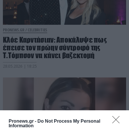
PRONEWS.GR /
CELEBRITIES
Κλόε Καρντάσιαν: Αποκάλυψε πως
έπεισε τον πρώην σύντροφό της
Τ.Τόμπσον να κάνει βαζεκτομή
28.05.2026 | 18:25
Pronews.gr -
Do Not Process My Personal
Information