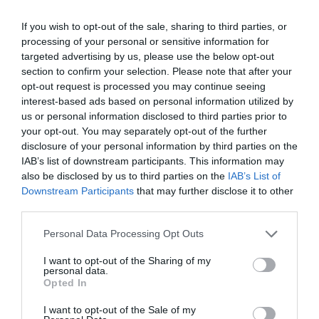
If you wish to opt-out of the sale, sharing to third parties, or
processing of your personal or sensitive information for
targeted advertising by us, please use the below opt-out
PRONEWS.GR /
ΕΣΩΤΕΡΙΚΗ ΑΣΦΑΛΕΙΑ
section to confirm your selection. Please note that after your
Κρήτη: Στη δημοσιότητα βίντεο
opt-out request is processed you may continue seeing
ντοκουμέντο από το σημείο που
interest-based ads based on personal information utilized by
εντοπίστηκε νεκρός ο πρώην
us or personal information disclosed to third parties prior to
your opt-out. You may separately opt-out of the further
σύντροφος της 43χρονης
disclosure of your personal information by third parties on the
IAB’s list of downstream participants. This information may
21.04.2026 | 20:07
also be disclosed by us to third parties on the
IAB’s List of
Downstream Participants
that may further disclose it to other
third parties.
Please note that this website/app uses one or more Google
Personal Data Processing Opt Outs
services and may gather and store information including but
not limited to your visit or usage behaviour. You may click to
I want to opt-out of the Sharing of my
personal data.
grant or deny consent to Google and its third-party tags to
Opted In
use your data for below specified purposes in below Google
consent section.
I want to opt-out of the Sale of my