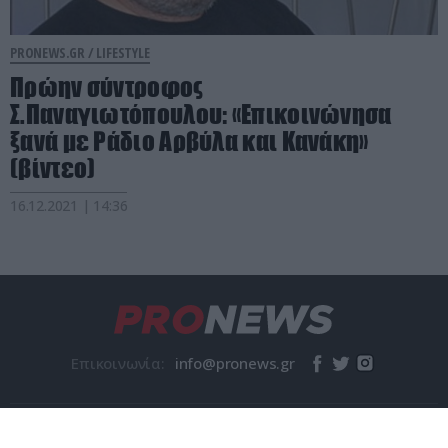
PRONEWS.GR /
LIFESTYLE
Πρώην σύντροφος
Σ.Παναγιωτόπουλου: «Επικοινώνησα
ξανά με Ράδιο Αρβύλα και Κανάκη»
(βίντεο)
16.12.2021 | 14:36
Επικοινωνία:
© pronews.gr 2026