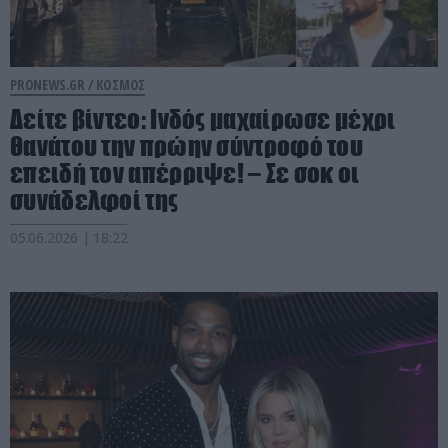
PRONEWS.GR /
ΚΟΣΜΟΣ
Δείτε βίντεο: Ινδός μαχαίρωσε μέχρι
θανάτου την πρώην σύντροφό του
επειδή τον απέρριψε! – Σε σοκ οι
συνάδελφοί της
05.06.2026 | 18:22