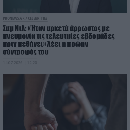
PRONEWS.GR /
CELEBRITIES
Σαμ Νιλ: «Ήταν αρκετά άρρωστος με
πνευμονία τις τελευταίες εβδομάδες
πριν πεθάνει» λέει η πρώην
σύντροφός του
14.07.2026 | 12:20