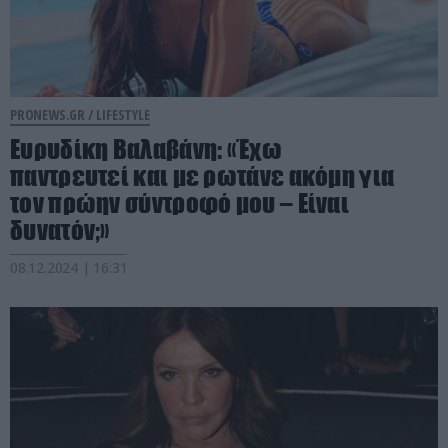
PRONEWS.GR /
LIFESTYLE
Ευρυδίκη Βαλαβάνη: «Έχω
παντρευτεί και με ρωτάνε ακόμη για
τον πρώην σύντροφό μου – Είναι
δυνατόν;»
08.12.2024 | 16:31