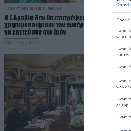
Opted 
PRONEWS.GR /
ΔΙΕΘΝΗΣ ΠΟΛΙΤΙΚΗ
Η Σ.Αραβία δεν θα επιτρέψει στις ΗΠΑ να
Google 
χρησιμοποιήσουν τον εναέριο χώρο της για
να επιτεθούν στο Ιράν
I want t
web or d
14.01.2026 | 07:22
I want t
purpose
I want 
I want t
web or d
I want t
or app.
I want t
I want t