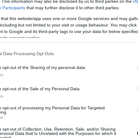
. This information may also be disclosed by us to third parties on the
IA
PRONEWS.GR /
ΕΝΟΠΛΕΣ ΣΥΓΚΡΟΥΣΕΙΣ
Participants
that may further disclose it to other third parties.
H Σ.Αραβία κατέρριψε 16 drones που
 that this website/app uses one or more Google services and may gath
κινούνταν προς το πεδίο πετρελαίου και
including but not limited to your visit or usage behaviour. You may click 
φυσικού αερίου Shaybah
 to Google and its third-party tags to use your data for below specifi
ogle consent section.
07.03.2026 | 08:16
l Data Processing Opt Outs
o opt-out of the Sharing of my personal data.
In
o opt-out of the Sale of my Personal Data.
In
to opt-out of processing my Personal Data for Targeted
ing.
In
o opt-out of Collection, Use, Retention, Sale, and/or Sharing
ersonal Data that Is Unrelated with the Purposes for which it
lected.