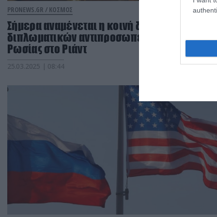
PRONEWS.GR /
ΚΟΣΜΟΣ
authenti
Σήμερα αναμένεται η κοινή δήλωση των
διπλωματικών αντιπροσωπειών ΗΠΑ-
Ρωσίας στο Ριάντ
25.03.2025 | 08:44