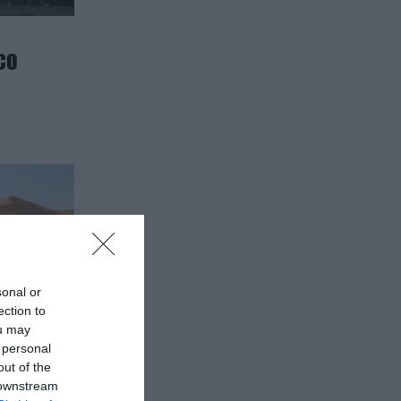
CO
sonal or
ection to
ou may
 personal
out of the
 downstream