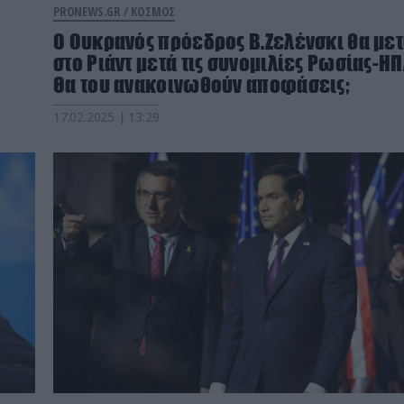
PRONEWS.GR /
ΚΟΣΜΟΣ
Ο Ουκρανός πρόεδρος Β.Ζελένσκι θα με
στο Ριάντ μετά τις συνομιλίες Ρωσίας-ΗΠ
Θα του ανακοινωθούν αποφάσεις;
17.02.2025 | 13:29