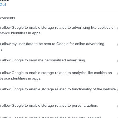
Out
PRONEWS.GR /
ΔΙΕΘΝΗΣ ΑΣΦΑΛΕΙΑ
Παρέμβαση Ριάντ για διάλογο μεταξύ τω
consents
«παρατάξεων του νότου» της Υεμένης
o allow Google to enable storage related to advertising like cookies on
03.01.2026 | 09:16
evice identifiers in apps.
o allow my user data to be sent to Google for online advertising
s.
to allow Google to send me personalized advertising.
o allow Google to enable storage related to analytics like cookies on
evice identifiers in apps.
o allow Google to enable storage related to functionality of the website
o allow Google to enable storage related to personalization.
o allow Google to enable storage related to security, including