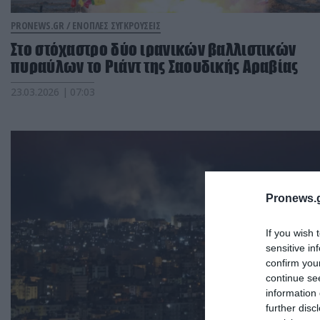
PRONEWS.GR /
ΕΝΟΠΛΕΣ ΣΥΓΚΡΟΥΣΕΙΣ
Στο στόχαστρο δύο ιρανικών βαλλιστικών
πυραύλων το Ριάντ της Σαουδικής Αραβίας
23.03.2026 | 07:03
Pronews.g
If you wish 
sensitive in
confirm you
continue se
information 
further disc