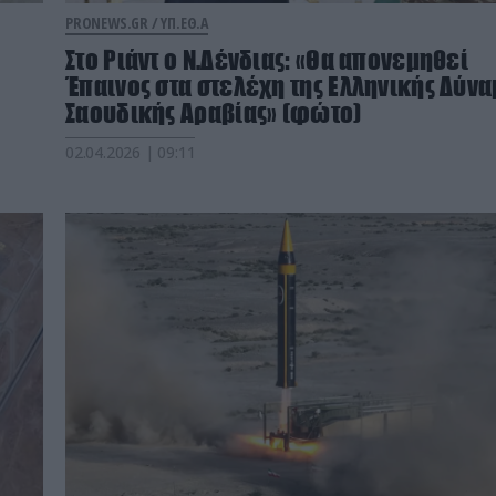
PRONEWS.GR /
ΥΠ.ΕΘ.Α
Στο Ριάντ ο Ν.Δένδιας: «Θα απονεμηθεί
Έπαινος στα στελέχη της Ελληνικής Δύνα
Σαουδικής Αραβίας» (φώτο)
02.04.2026 | 09:11