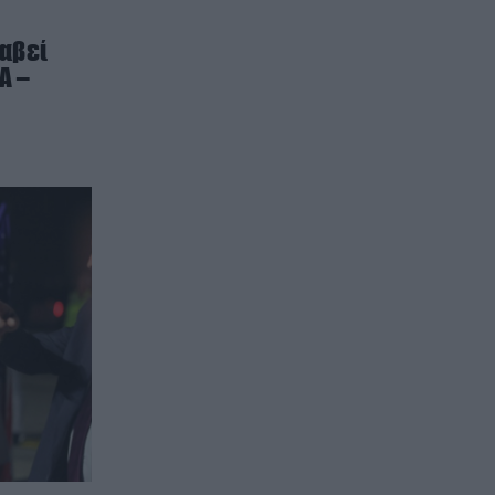
ταβεί
Α –