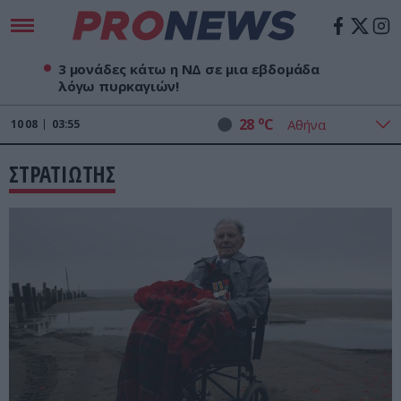
3 μονάδες κάτω η ΝΔ σε μια εβδομάδα
λόγω πυρκαγιών!
o
28
C
10
08
03:55
ΣΤΡΑΤΙΩΤΗΣ