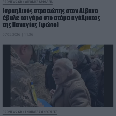
PRONEWS.GR /
ΔΙΕΘΝΗΣ ΑΣΦΑΛΕΙΑ
Ισραηλινός στρατιώτης στον Λίβανο
έβαλε τσιγάρο στο στόμα αγάλματος
της Παναγίας (φώτο)
07.05.2026 | 11:36
PRONEWS.GR /
ΕΝΟΠΛΕΣ ΣΥΓΚΡΟΥΣΕΙΣ