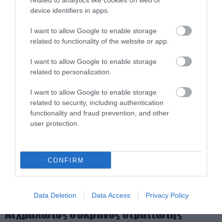
Μ.Ν.Πένινγκτον: Aυτός είναι ο 7ος
related to analytics like cookies on web or
device identifiers in apps.
Αμερικανός στρατιώτης που έχασε τη
ζωή του σε ιρανική επίθεση
I want to allow Google to enable storage
related to functionality of the website or app.
09.03.2026 | 17:09
I want to allow Google to enable storage
related to personalization.
I want to allow Google to enable storage
related to security, including authentication
functionality and fraud prevention, and other
user protection.
CONFIRM
Data Deletion
Data Access
Privacy Policy
PRONEWS.GR /
ΕΝΟΠΛΕΣ ΣΥΓΚΡΟΥΣΕΙΣ
Αιχμάλωτος Ουκρανός στρατιώτης