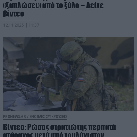
«ξαπλώσει» από το ξύλο – Δείτε
βίντεο
12.11.2025 | 11:37
PRONEWS.GR /
ΕΝΟΠΛΕΣ ΣΥΓΚΡΟΥΣΕΙΣ
Βίντεο: Ρώσος στρατιώτης περπατά
ατάραχος μετά από τουλάχιστον