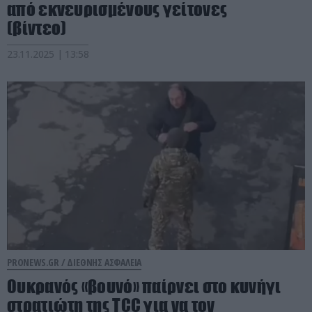
από εκνευρισμένους γείτονες
(βίντεο)
23.11.2025 | 13:58
PRONEWS.GR /
ΔΙΕΘΝΗΣ ΑΣΦΑΛΕΙΑ
Ουκρανός «βουνό» παίρνει στο κυνήγι
στρατιώτη της TCC για να τον