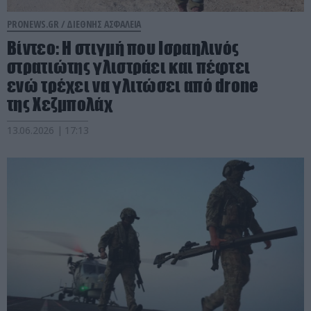
PRONEWS.GR /
ΔΙΕΘΝΗΣ ΑΣΦΑΛΕΙΑ
Βίντεο: Η στιγμή που Ισραηλινός
στρατιώτης γλιστράει και πέφτει
ενώ τρέχει να γλιτώσει από drone
της Χεζμπολάχ
13.06.2026 | 17:13