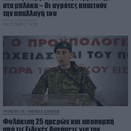
στα μπλόκα – Οι αγρότες απαιτούν
την απαλλαγή του
30.12.2025 | 14:23
PRONEWS.GR /
ΑΜΥΝΑ & ΑΣΦΑΛΕΙΑ
Φυλάκιση 25 ημερών και αποπομπή
από τις Ειδικές Δυνάμεις για τον