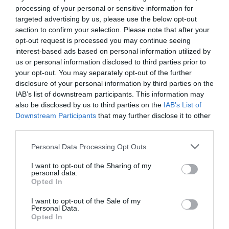
processing of your personal or sensitive information for
Συγκινητική στιγμή: Μαχητής της
targeted advertising by us, please use the below opt-out
Akhmat μετέφερε το άψυχο σώμα
section to confirm your selection. Please note that after your
Ρώσου στρατιώτη – Τον έδεσε στην
opt-out request is processed you may continue seeing
πλάτη του (βίντεο)
interest-based ads based on personal information utilized by
us or personal information disclosed to third parties prior to
your opt-out. You may separately opt-out of the further
28.04.2026 | 13:47
disclosure of your personal information by third parties on the
IAB’s list of downstream participants. This information may
also be disclosed by us to third parties on the
IAB’s List of
Downstream Participants
that may further disclose it to other
third parties.
Please note that this website/app uses one or more Google
Personal Data Processing Opt Outs
services and may gather and store information including but
not limited to your visit or usage behaviour. You may click to
I want to opt-out of the Sharing of my
personal data.
grant or deny consent to Google and its third-party tags to
Opted In
use your data for below specified purposes in below Google
consent section.
I want to opt-out of the Sale of my
Personal Data.
Opted In
PRONEWS.GR /
ΚΟΣΜΟΣ