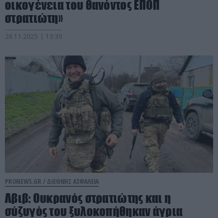
οικογένεια του θανόντος ΕΠΟΠ
στρατιώτη»
26.11.2025 | 13:39
PRONEWS.GR /
ΔΙΕΘΝΗΣ ΑΣΦΑΛΕΙΑ
Λβιβ: Ουκρανός στρατιώτης και η
σύζυγός του ξυλοκοπήθηκαν άγρια