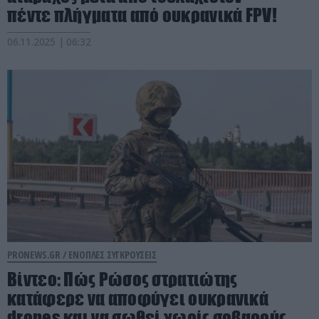
πέντε πλήγματα από ουκρανικά FPV!
06.11.2025 | 06:32
PRONEWS.GR /
ΕΝΟΠΛΕΣ ΣΥΓΚΡΟΥΣΕΙΣ
Βίντεο: Πώς Ρώσος στρατιώτης
κατάφερε να αποφύγει ουκρανικά
drones και να σωθεί χωρίς σοβαρούς