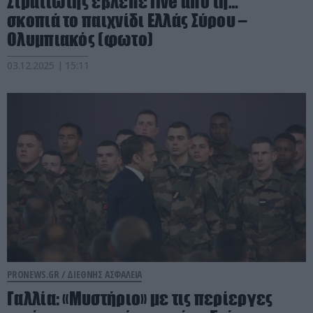
Στρατιώτης έβλεπε live από τη…
σκοπιά το παιχνίδι Ελλάς Σύρου –
Ολυμπιακός (φωτο)
03.12.2025 | 15:11
PRONEWS.GR /
ΔΙΕΘΝΗΣ ΑΣΦΑΛΕΙΑ
Γαλλία: «Μυστήριο» με τις περίεργες