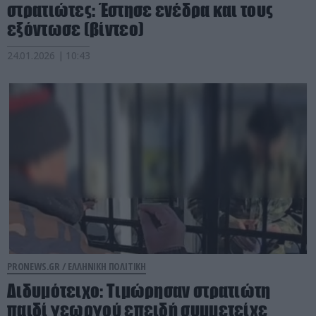
στρατιώτες: Έστησε ενέδρα και τους
εξόντωσε (βίντεο)
24.01.2026 | 10:43
PRONEWS.GR /
ΕΛΛΗΝΙΚΗ ΠΟΛΙΤΙΚΗ
Διδυμότειχο: Τιμώρησαν στρατιώτη
παιδί γεωργού επειδή συμμετείχε