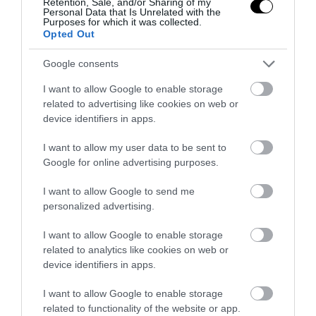
Σίντνεϊ Σουίνι: Η εντυπωσιακή
Retention, Sale, and/or Sharing of my
Personal Data that Is Unrelated with the
ηθοποιός δεν θα συμμετάσχει στην
Purposes for which it was collected.
Opted Out
επερχόμενη ταινία του Τζέιμς Μποντ
Google consents
16.07.2025 | 14:01
I want to allow Google to enable storage
related to advertising like cookies on web or
device identifiers in apps.
I want to allow my user data to be sent to
Google for online advertising purposes.
I want to allow Google to send me
personalized advertising.
I want to allow Google to enable storage
related to analytics like cookies on web or
device identifiers in apps.
PRONEWS.GR /
GOOD LIFE
I want to allow Google to enable storage
Eurovision 2025: H Ιρλανδία ζητά τη
related to functionality of the website or app.