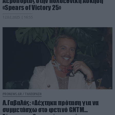
Αεροπορίας στην Πολυεθνική Άσκηση
«Spears of Victory 25»
12.02.2025 | 16:55
PRONEWS.GR /
ΤΗΛΕΟΡΑΣΗ
Λ.Γαβαλάς: «Δέχτηκα πρόταση για να
συμμετάσχω στο φετινό GNTM…