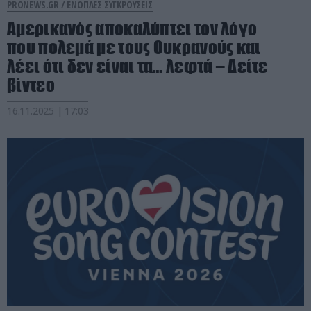
PRONEWS.GR /
ΕΝΟΠΛΕΣ ΣΥΓΚΡΟΥΣΕΙΣ
Αμερικανός αποκαλύπτει τον λόγο
που πολεμά με τους Ουκρανούς και
λέει ότι δεν είναι τα… λεφτά – Δείτε
βίντεο
16.11.2025 | 17:03