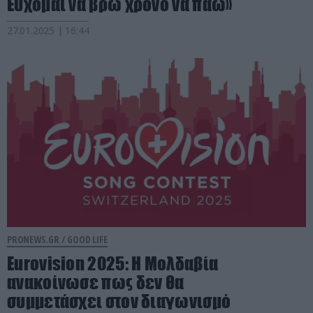
Εύχομαι να βρω χρόνο να πάω»
27.01.2025 | 16:44
PRONEWS.GR /
GOOD LIFE
Eurovision 2025: Η Μολδαβία
ανακοίνωσε πως δεν θα
συμμετάσχει στον διαγωνισμό