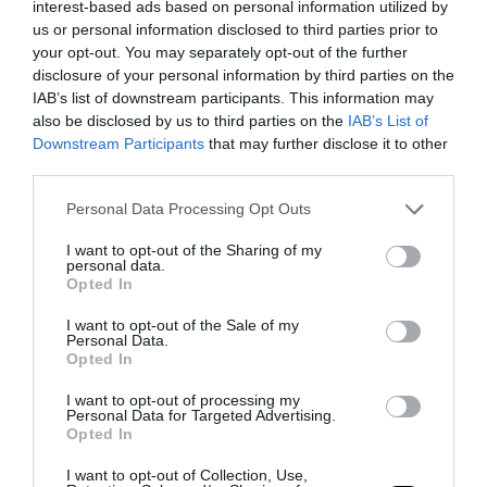
interest-based ads based on personal information utilized by
τρανσέξουαλ άτομα να συμμετέχουν
us or personal information disclosed to third parties prior to
στα αμερικανικά ολυμπιακά
your opt-out. You may separately opt-out of the further
disclosure of your personal information by third parties on the
αθλήματα ως «γυναίκες»!
IAB’s list of downstream participants. This information may
also be disclosed by us to third parties on the
IAB’s List of
24.07.2025 | 16:35
Downstream Participants
that may further disclose it to other
third parties.
Please note that this website/app uses one or more Google
Personal Data Processing Opt Outs
services and may gather and store information including but
not limited to your visit or usage behaviour. You may click to
I want to opt-out of the Sharing of my
personal data.
grant or deny consent to Google and its third-party tags to
Opted In
use your data for below specified purposes in below Google
consent section.
I want to opt-out of the Sale of my
Personal Data.
Opted In
I want to opt-out of processing my
Personal Data for Targeted Advertising.
Opted In
PRONEWS.GR /
CELEBRITIES
I want to opt-out of Collection, Use,