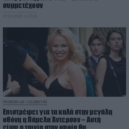
συμμετέχουν
21.03.2025 | 07:23
PRONEWS.GR /
CELEBRITIES
Επιστρέφει για τα καλά στην μεγάλη
οθόνη η Πάμελα Άντερσον – Αυτή
είναι η ταινία στην οποία θα