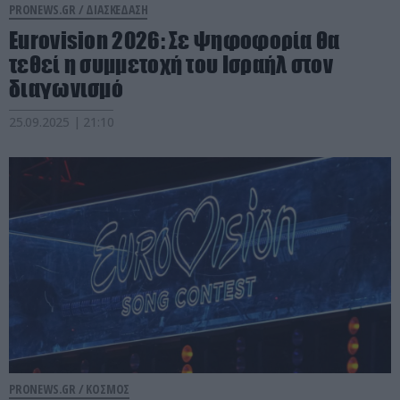
PRONEWS.GR /
ΔΙΑΣΚΕΔΑΣΗ
Eurovision 2026: Σε ψηφοφορία θα
τεθεί η συμμετοχή του Ισραήλ στον
διαγωνισμό
25.09.2025 | 21:10
PRONEWS.GR /
ΚΟΣΜΟΣ