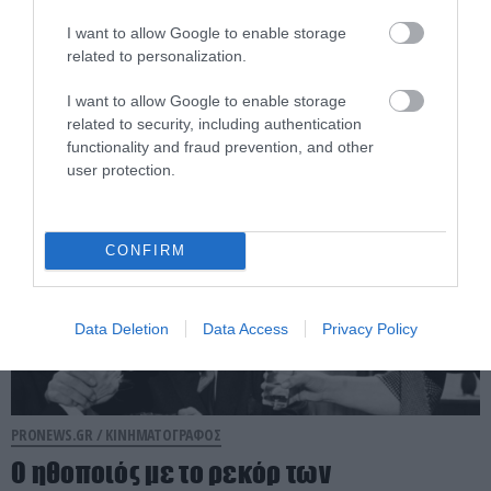
διεξαγωγή συζήτησης για την
συμμετοχή του Ισραήλ στον μουσικό
I want to allow Google to enable storage
related to personalization.
διαγωνισμό
I want to allow Google to enable storage
08.05.2025 | 17:34
related to security, including authentication
functionality and fraud prevention, and other
user protection.
CONFIRM
Data Deletion
Data Access
Privacy Policy
PRONEWS.GR /
ΚΙΝΗΜΑΤΟΓΡΑΦΟΣ
Ο ηθοποιός με το ρεκόρ των