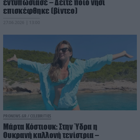
εντυπωσίασε – Δείτε ποιο νησί
επισκέφθηκε (βίντεο)
27.06.2026 | 13:00
PRONEWS.GR /
CELEBRITIES
Μάρτα Κόστιουκ: Στην Ύδρα η
Ουκρανή καλλονή τενίστρια –