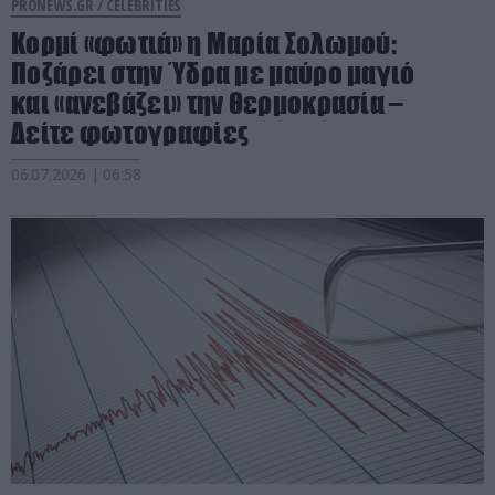
PRONEWS.GR /
CELEBRITIES
Κορμί «φωτιά» η Μαρία Σολωμού:
Ποζάρει στην Ύδρα με μαύρο μαγιό
και «ανεβάζει» την θερμοκρασία –
Δείτε φωτογραφίες
06.07.2026 | 06:58