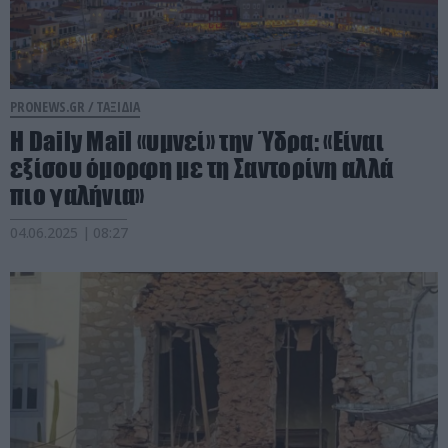
PRONEWS.GR /
ΤΑΞΙΔΙΑ
Η Daily Mail «υμνεί» την Ύδρα: «Είναι
εξίσου όμορφη με τη Σαντορίνη αλλά
πιο γαλήνια»
04.06.2025 | 08:27