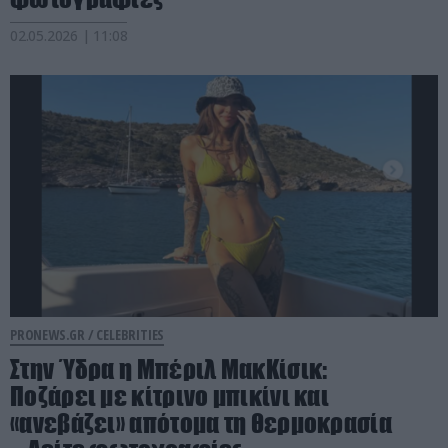
02.05.2026 | 11:08
PRONEWS.GR /
CELEBRITIES
Στην Ύδρα η Μπέριλ ΜακΚίσικ:
Ποζάρει με κίτρινο μπικίνι και
«ανεβάζει» απότομα τη θερμοκρασία