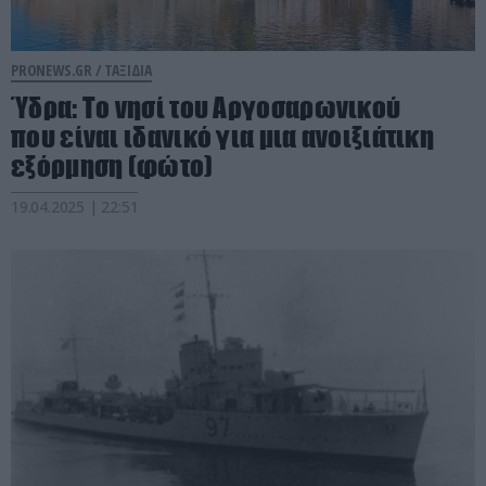
PRONEWS.GR /
ΤΑΞΙΔΙΑ
Ύδρα: Το νησί του Αργοσαρωνικού
που είναι ιδανικό για μια ανοιξιάτικη
εξόρμηση (φώτο)
19.04.2025 | 22:51