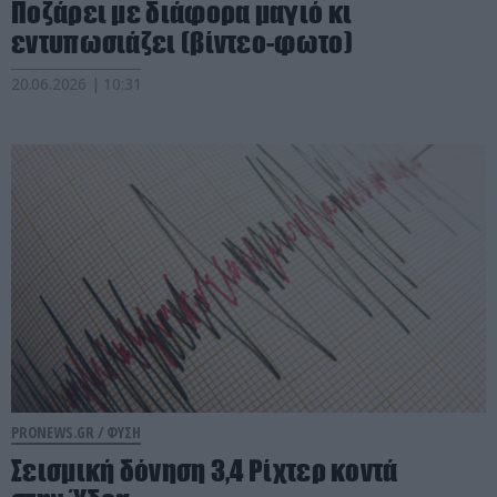
Ποζάρει με διάφορα μαγιό κι
εντυπωσιάζει (βίντεο-φωτο)
20.06.2026 | 10:31
PRONEWS.GR /
ΦΥΣΗ
Σεισμική δόνηση 3,4 Ρίχτερ κοντά