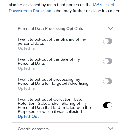
also be disclosed by us to third parties on the
IAB’s List of
Downstream Participants
that may further disclose it to other
third parties.
Please note that this website/app uses one or more Google
Personal Data Processing Opt Outs
services and may gather and store information including but
not limited to your visit or usage behaviour. You may click to
I want to opt-out of the Sharing of my
personal data.
grant or deny consent to Google and its third-party tags to
Opted In
use your data for below specified purposes in below Google
consent section.
I want to opt-out of the Sale of my
PRONEWS.GR /
PROVOCATEUR
Personal Data.
Opted In
«Ζωάρα» η Κίμπερλι Γκίλφοϊλ:
I want to opt-out of processing my
«Γουίκεντ» στην Ύδρα για να
Personal Data for Targeted Advertising.
ξεκουραστεί…
Opted In
I want to opt-out of Collection, Use,
08.11.2025 | 21:15
Retention, Sale, and/or Sharing of my
Personal Data that Is Unrelated with the
Purposes for which it was collected.
Opted Out
Google consents