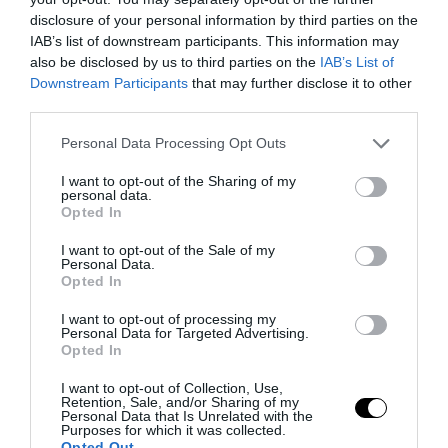
Οι παράξενοι ήχοι που μπορεί να παράξει ένα
disclosure of your personal information by third parties on the
σώμα μετά τον θάνατο
IAB’s list of downstream participants. This information may
also be disclosed by us to third parties on the
IAB’s List of
ΘΡΗΣΚΕΙΑ
13:47
Downstream Participants
that may further disclose it to other
Οι εκκλησίες που βρέθηκαν θαμμένες κάτω από τη
third parties.
Γη
Please note that this website/app uses one or more Google
Personal Data Processing Opt Outs
services and may gather and store information including but
CELEBRITIES
13:46
not limited to your visit or usage behaviour. You may click to
I want to opt-out of the Sharing of my
Ι.Τούνη: Η αδημοσίευτη φωτογραφία με τον
personal data.
grant or deny consent to Google and its third-party tags to
Opted In
σύντροφό της από την αρχή της σχέσης τους
use your data for below specified purposes in below Google
consent section.
I want to opt-out of the Sale of my
Personal Data.
AUTO - MOTO
13:45
Opted In
Αυτό το γνωρίζατε; – Πότε και πού τοποθετήθηκε
το πρώτο φανάρι στους ελληνικούς δρόμους
I want to opt-out of processing my
Personal Data for Targeted Advertising.
Opted In
ΕΣΩΤΕΡΙΚΗ ΑΣΦΑΛΕΙΑ
13:42
I want to opt-out of Collection, Use,
Χανιά: 64χρονος έχασε τη ζωή του σε πισίνα
Retention, Sale, and/or Sharing of my
ξενοδοχείου – Συνελήφθη ο ιδιοκτήτης
Personal Data that Is Unrelated with the
Purposes for which it was collected.
Opted Out