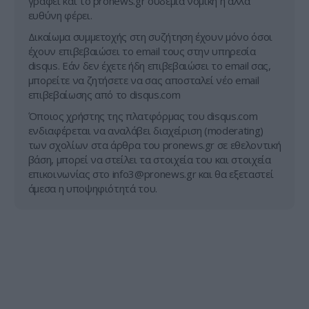
γράφει και το pronews.gr ουδεμία νομική ή άλλα
ευθύνη φέρει.
Δικαίωμα συμμετοχής στη συζήτηση έχουν μόνο όσοι
έχουν επιβεβαιώσει το email τους στην υπηρεσία
disqus. Εάν δεν έχετε ήδη επιβεβαιώσει το email σας,
μπορείτε να ζητήσετε να σας αποσταλεί νέο email
επιβεβαίωσης από το disqus.com
Όποιος χρήστης της πλατφόρμας του disqus.com
ενδιαφέρεται να αναλάβει διαχείριση (moderating)
των σχολίων στα άρθρα του pronews.gr σε εθελοντική
βάση, μπορεί να στείλει τα στοιχεία του και στοιχεία
επικοινωνίας στο
info3@pronews.gr
και θα εξεταστεί
άμεσα η υποψηφιότητά του.