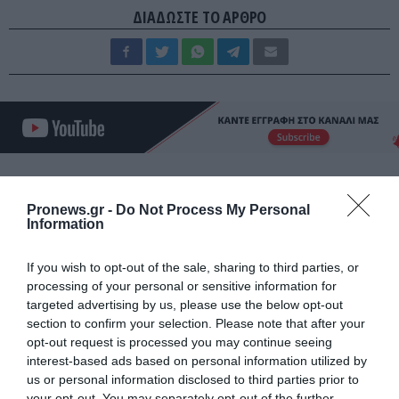
ΔΙΑΔΩΣΤΕ ΤΟ ΑΡΘΡΟ
Pronews.gr -
Do Not Process My Personal
Information
ΤΕΛΕΥΤΑΙΕΣ ΕΙΔΗΣΕΙΣ
If you wish to opt-out of the sale, sharing to third parties, or
ΔΙΕΘΝΗΣ ΠΟΛΙΤΙΚΗ
13:57
processing of your personal or sensitive information for
Ν.Τραμπ: «Αν επικρατήσουν οι Δημοκρατικοί
targeted advertising by us, please use the below opt-out
μπορεί να είμαι ο τελευταίος Ρεπουμπλικανός
section to confirm your selection. Please note that after your
πρόεδρος»
opt-out request is processed you may continue seeing
interest-based ads based on personal information utilized by
X-FILES
13:56
us or personal information disclosed to third parties prior to
your opt-out. You may separately opt-out of the further