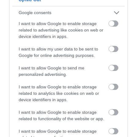
ygeiamasnews.gr
Τηγανητά αυγά χωρίς πολλές θερμίδες: Τα λάθη
Google consents
που αυξάνουν το λάδι και οι λύσεις
I want to allow Google to enable storage
related to advertising like cookies on web or
ΑΣΤΡΑ & ΖΩΔΙΑ
13:39
device identifiers in apps.
Τα τέσσερα ζώδια που θα ζήσουν μεγάλες
I want to allow my user data to be sent to
ερωτικές αλλαγές μέχρι το τέλος του καλοκαιριού
Google for online advertising purposes.
ΠΑΡΑΣΚΗΝΙΟ
13:36
I want to allow Google to send me
ΟΑΚΑ: Δώδεκα συλλήψεις οπαδών πριν από τον
personalized advertising.
αγώνα Παναθηναϊκού – ΤΣΣΚΑ 1948 την Τετάρτη
I want to allow Google to enable storage
related to analytics like cookies on web or
ΔΕΙΤΕ ΟΛΑ ΤΑ ΝΕΑ
GOOD LIFE
13:30
device identifiers in apps.
Ο γρίφος με τον βαρκάρη και το πρόβατο που έχει
«τρελάνει» το διαδίκτυο – Μπορείτε να τον
I want to allow Google to enable storage
λύσετε;
related to functionality of the website or app.
I want to allow Google to enable storage
ΔΙΑΤΡΟΦΗ
13:29