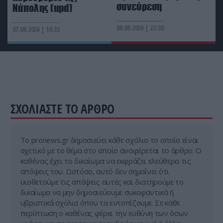
που αυξάνουν το λάδι και οι λύσεις
συνεύρεση
Νάπολης (upd)
06.08.2026 | 22:30
PROVOCATEUR
11:42
07.08.2026 | 10:33
Α.Τσίπρας: Στις 9 Σεπτεμβρίου η επίσκεψή του στη
ΔΕΘ – Πότε θα παρουσιάσει το οικονομικό του
πρόγραμμα
ΣΧΟΛΙΑΣΤΕ ΤΟ ΑΡΘΡΟ
Tο pronews.gr δημοσιεύει κάθε σχόλιο το οποίο είναι
σχετικό με το θέμα στο οποίο αναφέρεται το άρθρο. Ο
καθένας έχει το δικαίωμα να εκφράζει ελεύθερα τις
απόψεις του. Ωστόσο, αυτό δεν σημαίνει ότι
υιοθετούμε τις απόψεις αυτές και διατηρούμε το
δικαίωμα να μην δημοσιεύουμε συκοφαντικά ή
υβριστικά σχόλια όπου τα εντοπίζουμε. Σε κάθε
περίπτωση ο καθένας φέρει την ευθύνη των όσων