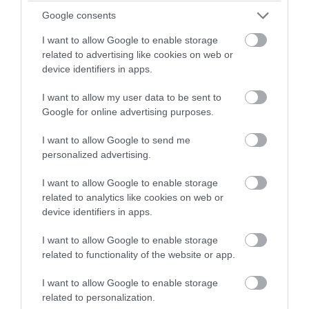
Google consents
Η ιστορία που θα σας διηγηθώ, έλαβε
I want to allow Google to enable storage
χώρα σε ένα μοναστήρι το οποίο
related to advertising like cookies on web or
βρίσκεται στην Βόρεια Ελλάδα. Σε αυτό
device identifiers in apps.
το μοναστήρι ζούσαν περίπου πενήντα
I want to allow my user data to be sent to
μοναχές μαζί με την ηγουμένη. Η ζωή
Google for online advertising purposes.
τους κυλούσε με τους ίδιους ρυθμούς κι
I want to allow Google to send me
έκαναν σχεδόν κάθε μέρα τις ίδιες
personalized advertising.
δουλειές.
I want to allow Google to enable storage
Μια μέρα σαν όλες τις άλλες είχαν
related to analytics like cookies on web or
device identifiers in apps.
καθίσει όλες οι μοναχές να φάνε και
ξεκίνησε μια συζήτηση άγνωστου
I want to allow Google to enable storage
περιεχομένου. Πάνω στην κουβέντα όμως
related to functionality of the website or app.
ξέσπασε μια έντονη λογομαχία ανάμεσα
I want to allow Google to enable storage
στην ηγουμένη και σε μια μοναχή. Οι
related to personalization.