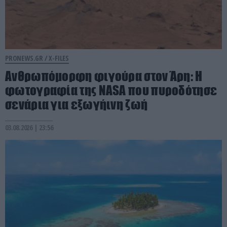
PRONEWS.GR /
X-FILES
Ανθρωπόμορφη φιγούρα στον Άρη: Η
φωτογραφία της NASA που πυροδότησε
σενάρια για εξωγήινη ζωή
03.08.2026 | 23:56