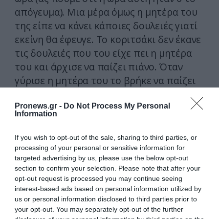
απόγευμα). Μια μέρα όμως η μητέρα του
της είπε να κάνει κάποιες δουλειές γιατί
εκείνη θα έφευγε. Το κοριτσάκι δεν έκανε
τις δουλειές που του είχε πει η μητέρα
του και άρχισε να παίζει πιάνο. Όταν
γύρισε η μητέρα του το βρήκε να παίζει
πιάνο και υπέθεσε ότι οι δουλειές που
τις είχε αναθέσει είχαν γίνει.
Pronews.gr -
Do Not Process My Personal
Information
Όταν όμως συνειδητοποίησε ότι το
If you wish to opt-out of the sale, sharing to third parties, or
κοριτσάκι δεν είχε κάνει τίποτα
processing of your personal or sensitive information for
απολύτως έγινε έξω φρενών. Τότε άρχισε
targeted advertising by us, please use the below opt-out
section to confirm your selection. Please note that after your
να μαλώνει το κορίτσι και ξέσπασε ένας
opt-out request is processed you may continue seeing
μεγάλος καβγάς. Η μικρή έφυγε
interest-based ads based on personal information utilized by
κλαίγοντας και άρχισε να ανεβαίνει την
us or personal information disclosed to third parties prior to
your opt-out. You may separately opt-out of the further
μεγάλη ξύλινη σκάλα μέχρι που την