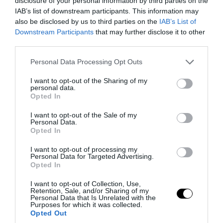
disclosure of your personal information by third parties on the
τράβηξε η μητέρα της.
IAB’s list of downstream participants. This information may
also be disclosed by us to third parties on the
IAB’s List of
Τότε το κοριτσάκι παραπάτησε και έπεσε
Downstream Participants
that may further disclose it to other
third parties.
από την σκάλα, χτύπησε στο πίσω μέρος
του κεφαλιού της και πέθανε. Μετά από
Please note that this website/app uses one or more Google
Personal Data Processing Opt Outs
services and may gather and store information including but
το συμβάν οι γονείς της άφησαν το σπίτι
not limited to your visit or usage behaviour. You may click to
I want to opt-out of the Sharing of my
αυτό και μετακόμισαν σε άλλη περιοχή
personal data.
grant or deny consent to Google and its third-party tags to
Opted In
της Ελλάδας. Το σπίτι αυτό ερήμωσε
use your data for below specified purposes in below Google
consent section.
καθώς δεν είχε απομείνει τίποτα εκεί
I want to opt-out of the Sale of my
Personal Data.
μέσα.
Opted In
I want to opt-out of processing my
Όμως όποιος περάσει έξω από αυτό το
Personal Data for Targeted Advertising.
Opted In
σπίτι αυτό μια συγκεκριμένη ώρα θα
ακούσει το μικρό κορίτσι να παίζει
I want to opt-out of Collection, Use,
Retention, Sale, and/or Sharing of my
πιάνο.
Personal Data that Is Unrelated with the
Purposes for which it was collected.
Opted Out
Η μοναχή