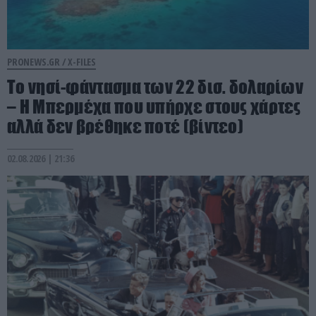
PRONEWS.GR /
X-FILES
Το νησί-φάντασμα των 22 δισ. δολαρίων
– Η Μπερμέχα που υπήρχε στους χάρτες
αλλά δεν βρέθηκε ποτέ (βίντεο)
02.08.2026 | 21:36