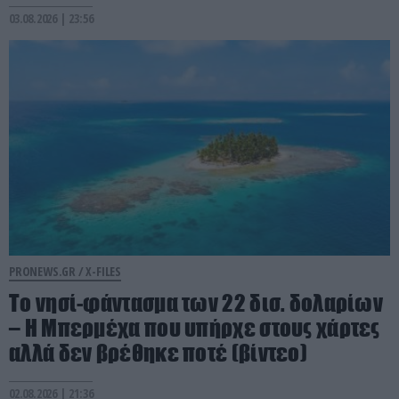
03.08.2026 | 23:56
PRONEWS.GR /
X-FILES
Το νησί-φάντασμα των 22 δισ. δολαρίων
– Η Μπερμέχα που υπήρχε στους χάρτες
αλλά δεν βρέθηκε ποτέ (βίντεο)
02.08.2026 | 21:36