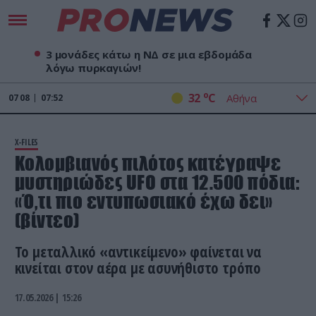
3 μονάδες κάτω η ΝΔ σε μια εβδομάδα
λόγω πυρκαγιών!
o
32
C
07
08
07:52
X-FILES
Kολομβιανός πιλότος κατέγραψε
μυστηριώδες UFO στα 12.500 πόδια:
«Ό,τι πιο εντυπωσιακό έχω δει»
(βίντεο)
Το μεταλλικό «αντικείμενο» φαίνεται να
κινείται στον αέρα με ασυνήθιστο τρόπο
17.05.2026 | 15:26