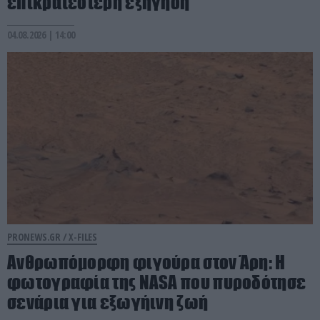
επικρατέστερη εξήγηση
04.08.2026 | 14:00
PRONEWS.GR /
X-FILES
Ανθρωπόμορφη φιγούρα στον Άρη: Η
φωτογραφία της NASA που πυροδότησε
σενάρια για εξωγήινη ζωή