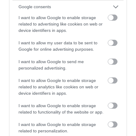
Αυτά είναι τα μυστικά πειράματα που
έγιναν και δεν μάθαμε ποτέ
Google consents
I want to allow Google to enable storage
04.08.2026 | 15:00
related to advertising like cookies on web or
device identifiers in apps.
I want to allow my user data to be sent to
Google for online advertising purposes.
I want to allow Google to send me
personalized advertising.
I want to allow Google to enable storage
related to analytics like cookies on web or
device identifiers in apps.
I want to allow Google to enable storage
PRONEWS.GR /
X-FILES
related to functionality of the website or app.
«Δάσος των ψιθύρων»: Το μέρος στην
I want to allow Google to enable storage
Αγγλία όπου οι επισκέπτες ακούν
related to personalization.