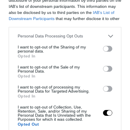
disclosure of your personal information by third parties on the
Το «εξωγήινο» σπήλαιο στο Μεξικό με
IAB’s list of downstream participants. This information may
also be disclosed by us to third parties on the
IAB’s List of
τους τεράστιους κρυστάλλους που
Downstream Participants
that may further disclose it to other
«κόβουν την ανάσα»
third parties.
Please note that this website/app uses one or more Google
Personal Data Processing Opt Outs
04.08.2026 | 19:30
services and may gather and store information including but
not limited to your visit or usage behaviour. You may click to
I want to opt-out of the Sharing of my
personal data.
grant or deny consent to Google and its third-party tags to
Opted In
use your data for below specified purposes in below Google
consent section.
I want to opt-out of the Sale of my
Personal Data.
Opted In
I want to opt-out of processing my
Personal Data for Targeted Advertising.
Opted In
I want to opt-out of Collection, Use,
Retention, Sale, and/or Sharing of my
Personal Data that Is Unrelated with the
Purposes for which it was collected.
PRONEWS.GR /
X-FILES
Opted Out