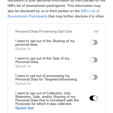
disclosure of your personal information by third parties on the
μετά από 3 ημέρες χωρίς φαγητό και
IAB’s list of downstream participants. This information may
νερό
also be disclosed by us to third parties on the
IAB’s List of
Downstream Participants
that may further disclose it to other
third parties.
06.08.2026 | 10:55
Please note that this website/app uses one or more Google
Personal Data Processing Opt Outs
services and may gather and store information including but
not limited to your visit or usage behaviour. You may click to
I want to opt-out of the Sharing of my
personal data.
grant or deny consent to Google and its third-party tags to
Opted In
use your data for below specified purposes in below Google
consent section.
I want to opt-out of the Sale of my
Personal Data.
Opted In
I want to opt-out of processing my
Personal Data for Targeted Advertising.
Opted In
I want to opt-out of Collection, Use,
PRONEWS.GR /
ΔΙΑΤΡΟΦΗ
Retention, Sale, and/or Sharing of my
Personal Data that Is Unrelated with the
Πεινάσατε; – Να τι μπορείτε να φάτε
Purposes for which it was collected.
Opted Out
χωρίς να πάρετε… γραμμάριο!