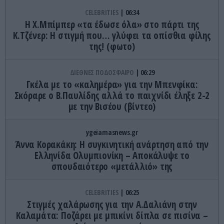
CELEBRITIES
06:34
Η Χ.Μπίμπερ «τα έδωσε όλα» στο πάρτι της
Κ.Τζένερ: Η στιγμή που… γλύφει τα οπίσθια φίλης
της! (φωτο)
ΔΙΕΘΝΕΣ ΠΟΔΟΣΦΑΙΡΟ
06:29
Γκέλα με το «καλημέρα» για την Μπενφίκα:
Σκόραρε ο Β.Παυλίδης αλλά το παιχνίδι έληξε 2-2
με την Βισέου (βίντεο)
ygeiamasnews.gr
Άννα Κορακάκη: Η συγκινητική ανάρτηση από την
Ελληνίδα Ολυμπιονίκη – Αποκάλυψε το
σπουδαιότερο «μετάλλιό» της
CELEBRITIES
06:25
Στιγμές χαλάρωσης για την Α.Δαλιάνη στην
Καλαμάτα: Ποζάρει με μπικίνι δίπλα σε πισίνα –