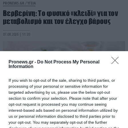
PRONEWS.GR /
ΥΓΕΙΑ
Βερβερίνη: Το φυσικό «κλειδί» για τον
μεταβολισμό και τον έλεγχο βάρους
07.08.2026 | 11:20
Pronews.gr -
Do Not Process My Personal
Information
If you wish to opt-out of the sale, sharing to third parties, or
processing of your personal or sensitive information for
targeted advertising by us, please use the below opt-out
section to confirm your selection. Please note that after your
opt-out request is processed you may continue seeing
interest-based ads based on personal information utilized by
PRONEWS.GR /
ΔΙΑΤΡΟΦΗ
us or personal information disclosed to third parties prior to
your opt-out. You may separately opt-out of the further
Ξηρή νηστεία: Τι συμβαίνει στο σώμα