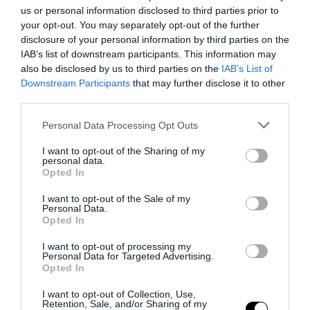
30.07.2026 | 11:44
us or personal information disclosed to third parties prior to
your opt-out. You may separately opt-out of the further
disclosure of your personal information by third parties on the
IAB’s list of downstream participants. This information may
also be disclosed by us to third parties on the
IAB’s List of
Downstream Participants
that may further disclose it to other
third parties.
Please note that this website/app uses one or more Google
Personal Data Processing Opt Outs
services and may gather and store information including but
not limited to your visit or usage behaviour. You may click to
I want to opt-out of the Sharing of my
personal data.
grant or deny consent to Google and its third-party tags to
Opted In
use your data for below specified purposes in below Google
consent section.
I want to opt-out of the Sale of my
PRONEWS.GR /
ΦΑΡΜΑΚΑ
Personal Data.
Opted In
Τι συμβαίνει στο σώμα μετά τη διακοπή
των ενέσιμων φαρμάκων
I want to opt-out of processing my
Personal Data for Targeted Advertising.
αδυνατίσματος;
Opted In
I want to opt-out of Collection, Use,
27.07.2026 | 17:30
Retention, Sale, and/or Sharing of my