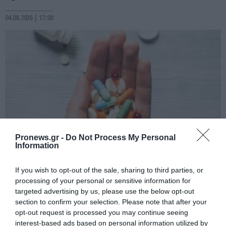
04.08.2026 | 17:00
Pronews.gr -
Do Not Process My Personal
Information
PRONEWS.GR /
ΦΑΡΜΑΚΑ
If you wish to opt-out of the sale, sharing to third parties, or
Ο ΕΟΦ ανακαλεί από την αγορά παρτίδα
processing of your personal or sensitive information for
φαρμάκου για τη σκλήρυνση κατά
targeted advertising by us, please use the below opt-out
section to confirm your selection. Please note that after your
πλάκας – Δείτε ποιο αφορά
opt-out request is processed you may continue seeing
interest-based ads based on personal information utilized by