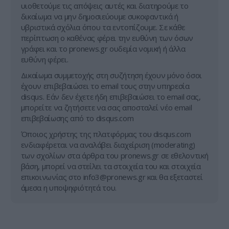
υιοθετούμε τις απόψεις αυτές και διατηρούμε το
δικαίωμα να μην δημοσιεύουμε συκοφαντικά ή
υβριστικά σχόλια όπου τα εντοπίζουμε. Σε κάθε
περίπτωση ο καθένας φέρει την ευθύνη των όσων
γράφει και το pronews.gr ουδεμία νομική ή άλλα
ευθύνη φέρει.
Δικαίωμα συμμετοχής στη συζήτηση έχουν μόνο όσοι
έχουν επιβεβαιώσει το email τους στην υπηρεσία
disqus. Εάν δεν έχετε ήδη επιβεβαιώσει το email σας,
μπορείτε να ζητήσετε να σας αποσταλεί νέο email
επιβεβαίωσης από το disqus.com
Όποιος χρήστης της πλατφόρμας του disqus.com
ενδιαφέρεται να αναλάβει διαχείριση (moderating)
των σχολίων στα άρθρα του pronews.gr σε εθελοντική
βάση, μπορεί να στείλει τα στοιχεία του και στοιχεία
επικοινωνίας στο
info3@pronews.gr
και θα εξεταστεί
άμεσα η υποψηφιότητά του.