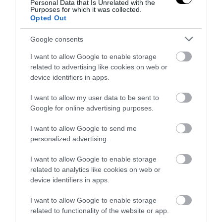
Personal Data that Is Unrelated with the
Purposes for which it was collected.
Opted Out
ΔΙΑΔΩΣΤΕ ΤΟ ΑΡΘΡΟ
Google consents
I want to allow Google to enable storage
related to advertising like cookies on web or
device identifiers in apps.
I want to allow my user data to be sent to
Google for online advertising purposes.
I want to allow Google to send me
personalized advertising.
ΤΕΛΕΥΤΑΙΕΣ ΕΙΔΗΣΕΙΣ
I want to allow Google to enable storage
ΚΥΒΕΡΝΗΣΗ
18:16
related to analytics like cookies on web or
Το σχέδιο αποκατάστασης και αντιπλημμυρικής
device identifiers in apps.
θωράκισης για τη Δυτική Αττική μετά τις
πυρκαγιές από το ΥΠΕΝ
I want to allow Google to enable storage
related to functionality of the website or app.