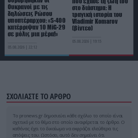
που έχασε τη ζωή του
Το «θηρίο» των 450 εκατ. δολαρίων έδεσε στον
Ουκρανοί με τις
στο διάστημα: Η
Πόρο – Η υπερπολυτελής θαλαμηγός που κοστίζει
δηλώσεις Ρώσου
τραγική ιστορία του
όσο μια περιουσία (φώτο)
υποπτέραρχου: «S-400
Vladimir Komarov
κατέρριψαν 10 MiG-29
(βίντεο)
σε μόλις μια μέρα!»
ΙΣΤΟΡΙΑ
15:45
05.08.2026 | 19:15
Κι όμως υπήερξε χώρα που υπήρχε για 3 μήνες!
05.08.2026 | 22:12
ΣΧΟΛΙΑΣΤΕ ΤΟ ΑΡΘΡΟ
Tο pronews.gr δημοσιεύει κάθε σχόλιο το οποίο είναι
σχετικό με το θέμα στο οποίο αναφέρεται το άρθρο. Ο
καθένας έχει το δικαίωμα να εκφράζει ελεύθερα τις
απόψεις του. Ωστόσο, αυτό δεν σημαίνει ότι