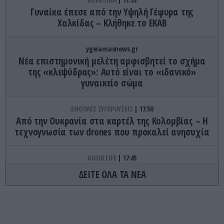
Γυναίκα έπεσε από την Υψηλή Γέφυρα της
Χαλκίδας – Κλήθηκε το ΕΚΑΒ
ygeiamasnews.gr
Νέα επιστημονική μελέτη αμφισβητεί το σχήμα
της «κλεψύδρας»: Αυτό είναι το «ιδανικό»
γυναικείο σώμα
ΕΝΟΠΛΕΣ ΣΥΓΚΡΟΥΣΕΙΣ
17:50
Από την Ουκρανία στα καρτέλ της Κολομβίας – Η
τεχνογνωσία των drones που προκαλεί ανησυχία
GOOD LIFE
17:45
Το γνωρίζατε; – Να γιατί ο αριθμός «142857»
ΔΕΙΤΕ ΟΛΑ ΤΑ ΝΕΑ
γοητεύει τους μαθηματικούς εδώ και αιώνες
ΕΝΟΠΛΕΣ ΣΥΓΚΡΟΥΣΕΙΣ
17:45
Ρωσικά Tornado-S έπληξαν υπόγειο ουκρανικό