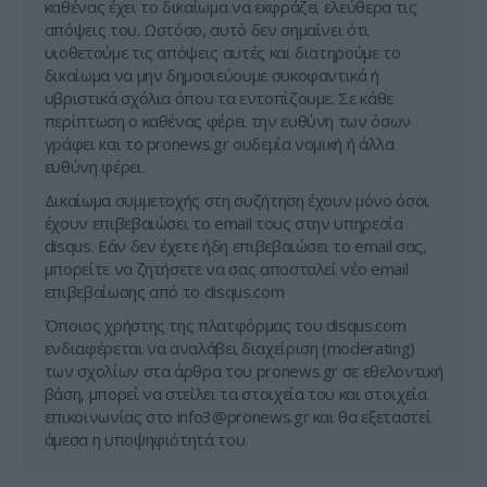
καθένας έχει το δικαίωμα να εκφράζει ελεύθερα τις
απόψεις του. Ωστόσο, αυτό δεν σημαίνει ότι
υιοθετούμε τις απόψεις αυτές και διατηρούμε το
δικαίωμα να μην δημοσιεύουμε συκοφαντικά ή
υβριστικά σχόλια όπου τα εντοπίζουμε. Σε κάθε
περίπτωση ο καθένας φέρει την ευθύνη των όσων
γράφει και το pronews.gr ουδεμία νομική ή άλλα
ευθύνη φέρει.
Δικαίωμα συμμετοχής στη συζήτηση έχουν μόνο όσοι
έχουν επιβεβαιώσει το email τους στην υπηρεσία
disqus. Εάν δεν έχετε ήδη επιβεβαιώσει το email σας,
μπορείτε να ζητήσετε να σας αποσταλεί νέο email
επιβεβαίωσης από το disqus.com
Όποιος χρήστης της πλατφόρμας του disqus.com
ενδιαφέρεται να αναλάβει διαχείριση (moderating)
των σχολίων στα άρθρα του pronews.gr σε εθελοντική
βάση, μπορεί να στείλει τα στοιχεία του και στοιχεία
επικοινωνίας στο
info3@pronews.gr
και θα εξεταστεί
άμεσα η υποψηφιότητά του.