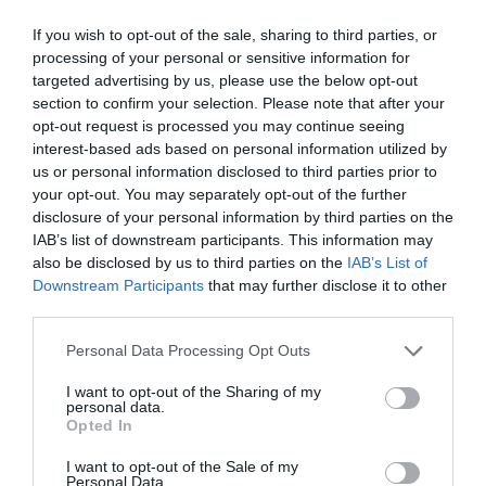
ΗΠΑ: Εγκρίθηκε το πρώτο χάπι κατά της
If you wish to opt-out of the sale, sharing to third parties, or
χοληστερίνης που στοχεύει την PCSK9 –
processing of your personal or sensitive information for
Μειώνει έως και 60% την LDL
targeted advertising by us, please use the below opt-out
section to confirm your selection. Please note that after your
07.08.2026 | 07:41
opt-out request is processed you may continue seeing
interest-based ads based on personal information utilized by
us or personal information disclosed to third parties prior to
your opt-out. You may separately opt-out of the further
disclosure of your personal information by third parties on the
IAB’s list of downstream participants. This information may
also be disclosed by us to third parties on the
IAB’s List of
Downstream Participants
that may further disclose it to other
third parties.
Please note that this website/app uses one or more Google
Personal Data Processing Opt Outs
services and may gather and store information including but
not limited to your visit or usage behaviour. You may click to
I want to opt-out of the Sharing of my
personal data.
grant or deny consent to Google and its third-party tags to
Opted In
PRONEWS.GR /
ΦΑΡΜΑΚΑ
use your data for below specified purposes in below Google
consent section.
Δεν είναι μόνο το πρόβλημα στη στύση:
I want to opt-out of the Sale of my
Personal Data.