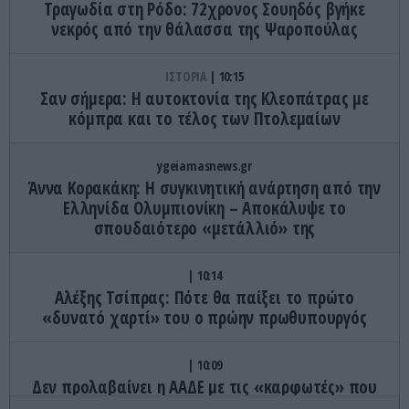
Τραγωδία στη Ρόδο: 72χρονος Σουηδός βγήκε
νεκρός από την θάλασσα της Ψαροπούλας
ΙΣΤΟΡΙΑ
10:15
Σαν σήμερα: H αυτοκτονία της Κλεοπάτρας με
κόμπρα και το τέλος των Πτολεμαίων
ygeiamasnews.gr
Άννα Κορακάκη: Η συγκινητική ανάρτηση από την
Ελληνίδα Ολυμπιονίκη – Αποκάλυψε το
σπουδαιότερο «μετάλλιό» της
10:14
Αλέξης Τσίπρας: Πότε θα παίξει το πρώτο
«δυνατό χαρτί» του ο πρώην πρωθυπουργός
10:09
Δεν προλαβαίνει η ΑΑΔΕ με τις «καρφωτές» που
έγιναν μέσα σε λίγους μήνες – Οι επιχειρήσεις