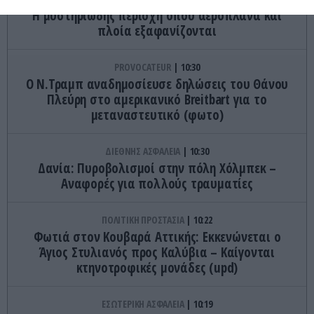
Η μυστηριώδης περιοχή όπου αεροπλάνα και
πλοία εξαφανίζονται
PROVOCATEUR
10:30
Ο Ν.Τραμπ αναδημοσίευσε δηλώσεις του Θάνου
Πλεύρη στο αμερικανικό Breitbart για το
μεταναστευτικό (φωτο)
ΔΙΕΘΝΗΣ ΑΣΦΑΛΕΙΑ
10:30
Δανία: Πυροβολισμοί στην πόλη Χόλμπεκ –
Αναφορές για πολλούς τραυματίες
ΠΟΛΙΤΙΚΗ ΠΡΟΣΤΑΣΙΑ
10:22
Φωτιά στον Κουβαρά Αττικής: Εκκενώνεται ο
Άγιος Στυλιανός προς Καλύβια – Καίγονται
κτηνοτροφικές μονάδες (upd)
ΕΣΩΤΕΡΙΚΗ ΑΣΦΑΛΕΙΑ
10:19