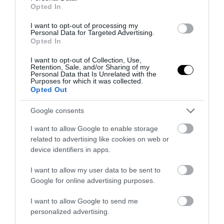
Ποια ασθένεια μπορεί να θεραπεύσει
Opted In
θεαματικά το viagra σύμφωνα με νέα
I want to opt-out of processing my
έρευνα
Personal Data for Targeted Advertising.
Opted In
04.08.2026 | 17:00
I want to opt-out of Collection, Use,
Retention, Sale, and/or Sharing of my
Personal Data that Is Unrelated with the
Purposes for which it was collected.
Opted Out
Google consents
I want to allow Google to enable storage
related to advertising like cookies on web or
device identifiers in apps.
I want to allow my user data to be sent to
Google for online advertising purposes.
PRONEWS.GR /
ΦΑΡΜΑΚΑ
I want to allow Google to send me
personalized advertising.
Ο ΕΟΦ ανακαλεί από την αγορά παρτίδα