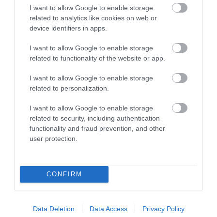
φαρμάκου για τη σκλήρυνση κατά
I want to allow Google to enable storage
πλάκας – Δείτε ποιο αφορά
related to analytics like cookies on web or
device identifiers in apps.
30.07.2026 | 11:44
I want to allow Google to enable storage
related to functionality of the website or app.
ΔΙΑΔΩΣΤΕ ΤΟ ΑΡΘΡΟ
I want to allow Google to enable storage
related to personalization.
I want to allow Google to enable storage
related to security, including authentication
functionality and fraud prevention, and other
user protection.
CONFIRM
ΤΕΛΕΥΤΑΙΕΣ ΕΙΔΗΣΕΙΣ
Data Deletion
Data Access
Privacy Policy
X-FILES
10:30