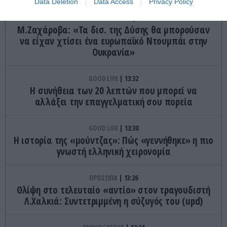
Data Deletion
Data Access
Privacy Policy
ΔΙΕΘΝΗΣ ΠΟΛΙΤΙΚΗ
13:36
Μ.Ζαχάροβα: «Τα δισ. της Δύσης θα μπορούσαν
να είχαν χτίσει ένα ευρωπαϊκό Ντουμπάι στην
Ουκρανία»
GOOD LIFE
13:32
Η συνήθεια των 20 λεπτών που μπορεί να
αλλάξει την επαγγελματική σου πορεία
GOOD LIFE
13:30
Η ιστορία της «μούντζας»: Πώς «γεννήθηκε» η πιο
γνωστή ελληνική χειρονομία
ΠΡΟΣΩΠΑ
13:26
Θλίψη στο τελευταίο «αντίο» στον τραγουδιστή
Λ.Χαλκιά: Συντετριμμένη η σύζυγός του (upd)