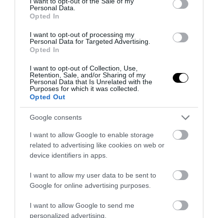
I want to opt-out of the Sale of my
PRONEWS.GR /
ΦΑΡΜΑΚΑ
Personal Data.
Opted In
Ο ΕΟΦ ανακαλεί από την αγορά παρτίδα
φαρμάκου για τη σκλήρυνση κατά
I want to opt-out of processing my
Personal Data for Targeted Advertising.
πλάκας – Δείτε ποιο αφορά
Opted In
I want to opt-out of Collection, Use,
30.07.2026 | 11:44
Retention, Sale, and/or Sharing of my
Personal Data that Is Unrelated with the
Purposes for which it was collected.
Opted Out
Google consents
I want to allow Google to enable storage
related to advertising like cookies on web or
device identifiers in apps.
I want to allow my user data to be sent to
Google for online advertising purposes.
I want to allow Google to send me
PRONEWS.GR /
ΦΑΡΜΑΚΑ
personalized advertising.