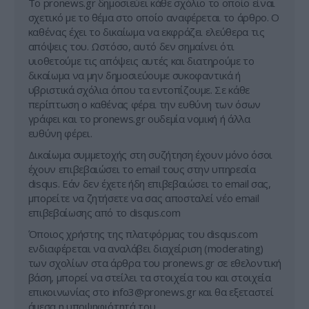
Tο pronews.gr δημοσιεύει κάθε σχόλιο το οποίο είναι
σχετικό με το θέμα στο οποίο αναφέρεται το άρθρο. Ο
καθένας έχει το δικαίωμα να εκφράζει ελεύθερα τις
απόψεις του. Ωστόσο, αυτό δεν σημαίνει ότι
υιοθετούμε τις απόψεις αυτές και διατηρούμε το
δικαίωμα να μην δημοσιεύουμε συκοφαντικά ή
υβριστικά σχόλια όπου τα εντοπίζουμε. Σε κάθε
περίπτωση ο καθένας φέρει την ευθύνη των όσων
γράφει και το pronews.gr ουδεμία νομική ή άλλα
ευθύνη φέρει.
Δικαίωμα συμμετοχής στη συζήτηση έχουν μόνο όσοι
έχουν επιβεβαιώσει το email τους στην υπηρεσία
disqus. Εάν δεν έχετε ήδη επιβεβαιώσει το email σας,
μπορείτε να ζητήσετε να σας αποσταλεί νέο email
επιβεβαίωσης από το disqus.com
Όποιος χρήστης της πλατφόρμας του disqus.com
ενδιαφέρεται να αναλάβει διαχείριση (moderating)
των σχολίων στα άρθρα του pronews.gr σε εθελοντική
βάση, μπορεί να στείλει τα στοιχεία του και στοιχεία
επικοινωνίας στο
info3@pronews.gr
και θα εξεταστεί
άμεσα η υποψηφιότητά του.