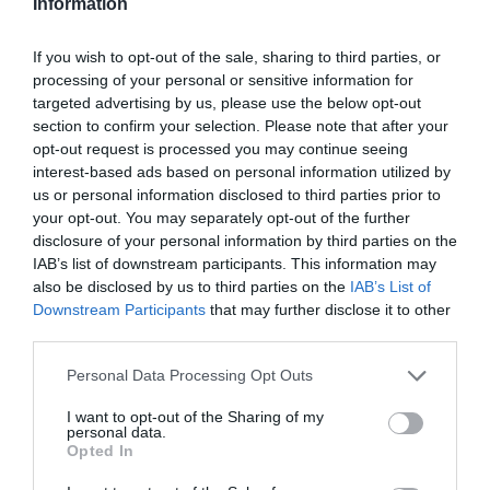
Information
PRONEWS.GR /
ΦΑΡΜΑΚΑ
Δεν είναι μόνο το πρόβλημα στη στύση:
If you wish to opt-out of the sale, sharing to third parties, or
Ποια ασθένεια μπορεί να θεραπεύσει
processing of your personal or sensitive information for
targeted advertising by us, please use the below opt-out
θεαματικά το viagra σύμφωνα με νέα
section to confirm your selection. Please note that after your
έρευνα
opt-out request is processed you may continue seeing
interest-based ads based on personal information utilized by
04.08.2026 | 17:00
us or personal information disclosed to third parties prior to
your opt-out. You may separately opt-out of the further
disclosure of your personal information by third parties on the
IAB’s list of downstream participants. This information may
also be disclosed by us to third parties on the
IAB’s List of
Downstream Participants
that may further disclose it to other
third parties.
Please note that this website/app uses one or more Google
Personal Data Processing Opt Outs
services and may gather and store information including but
not limited to your visit or usage behaviour. You may click to
I want to opt-out of the Sharing of my
personal data.
grant or deny consent to Google and its third-party tags to
Opted In
use your data for below specified purposes in below Google
consent section.