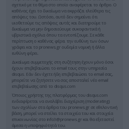
σχετικό με το θέμα στο οποίο αναφέρεται το άρθρο. Ο
καθένας έχει το δικαίωμα να εκφράζει ελεύθερα τις
απόψεις του. Ωστόσο, αυτό δεν σημαίνει ότι
υιοθετούμε τις απόψεις αυτές και διατηρούμε το
δικαίωμα να μην δημοσιεύουμε συκοφαντικά ή
υβριστικά σχόλια όπου τα εντοπίζουμε. Σε κάθε
περίπτωση ο καθένας φέρει την ευθύνη των όσων
γράφει και το pronews.gr ουδεμία νομική ή άλλα
ευθύνη φέρει.
Δικαίωμα συμμετοχής στη συζήτηση έχουν μόνο όσοι
έχουν επιβεβαιώσει το email τους στην υπηρεσία
disqus. Εάν δεν έχετε ήδη επιβεβαιώσει το email σας,
μπορείτε να ζητήσετε να σας αποσταλεί νέο email
επιβεβαίωσης από το disqus.com
Όποιος χρήστης της πλατφόρμας του disqus.com
ενδιαφέρεται να αναλάβει διαχείριση (moderating)
των σχολίων στα άρθρα του pronews.gr σε εθελοντική
βάση, μπορεί να στείλει τα στοιχεία του και στοιχεία
επικοινωνίας στο
info3@pronews.gr
και θα εξεταστεί
άμεσα η υποψηφιότητά του.