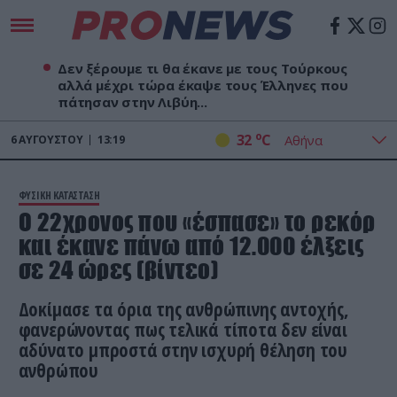
Δεν ξέρουμε τι θα έκανε με τους Τούρκους
αλλά μέχρι τώρα έκαψε τους Έλληνες που
πάτησαν στην Λιβύη...
o
32
C
6
ΑΥΓΟΎΣΤΟΥ
13:19
ΦΥΣΙΚΗ ΚΑΤΑΣΤΑΣΗ
Ο 22χρονος που «έσπασε» το ρεκόρ
και έκανε πάνω από 12.000 έλξεις
σε 24 ώρες (βίντεο)
Δοκίμασε τα όρια της ανθρώπινης αντοχής,
φανερώνοντας πως τελικά τίποτα δεν είναι
αδύνατο μπροστά στην ισχυρή θέληση του
ανθρώπου