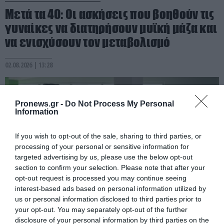
Μετά τα 40: Οι ασκήσεις που βοηθούν τις
γυναίκες να διατηρήσουν μυϊκή μάζα και
να ενισχύσουν τον μεταβολισμό
02.08.2026 | 13:28
Pronews.gr -
Do Not Process My Personal
Information
If you wish to opt-out of the sale, sharing to third parties, or
processing of your personal or sensitive information for
targeted advertising by us, please use the below opt-out
section to confirm your selection. Please note that after your
opt-out request is processed you may continue seeing
interest-based ads based on personal information utilized by
us or personal information disclosed to third parties prior to
PRONEWS.GR /
ΦΥΣΙΚΗ ΚΑΤΑΣΤΑΣΗ
your opt-out. You may separately opt-out of the further
disclosure of your personal information by third parties on the