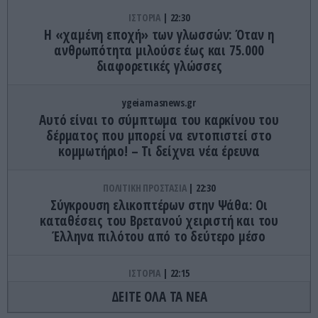
ΙΣΤΟΡΙΑ
22:30
Η «χαμένη εποχή» των γλωσσών: Όταν η
ανθρωπότητα μιλούσε έως και 75.000
διαφορετικές γλώσσες
ygeiamasnews.gr
Αυτό είναι το σύμπτωμα του καρκίνου του
δέρματος που μπορεί να εντοπιστεί στο
κομμωτήριο! – Τι δείχνει νέα έρευνα
ΠΟΛΙΤΙΚΗ ΠΡΟΣΤΑΣΙΑ
22:30
Σύγκρουση ελικοπτέρων στην Ψάθα: Οι
καταθέσεις του Βρετανού χειριστή και του
Έλληνα πιλότου από το δεύτερο μέσο
ΙΣΤΟΡΙΑ
22:15
Οι απατεώνες που κατάφεραν να «πουλήσουν»
ΔΕΙΤΕ ΟΛΑ ΤΑ ΝΕΑ
μνημεία που δεν τους ανήκαν – Η ιστορία της