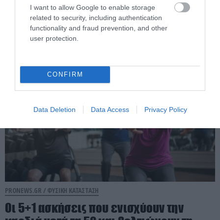
Συστάσεις για την προφύλαξη της
I want to allow Google to enable storage
πυρκαγιάς – Ποιες είναι οι κατάλληλες
related to security, including authentication
μάσκες
functionality and fraud prevention, and other
user protection.
31.07.2026 | 17:02
CONFIRM
Data Deletion
Data Access
Privacy Policy
PRONEWS.GR /
ΦΥΣΙΚΗ ΚΑΤΑΣΤΑΣΗ
Οι 5+1 ασκήσεις που ενισχύουν την