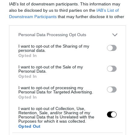
12-3-30: Η προπόνηση του TikTok που
IAB’s list of downstream participants. This information may
υπόσχεται καλύτερη φυσική κατάσταση
also be disclosed by us to third parties on the
IAB’s List of
με μόνο 30 λεπτά περπάτημα
Downstream Participants
that may further disclose it to other
third parties.
01.08.2026 | 17:08
Please note that this website/app uses one or more Google
Personal Data Processing Opt Outs
services and may gather and store information including but
not limited to your visit or usage behaviour. You may click to
I want to opt-out of the Sharing of my
personal data.
grant or deny consent to Google and its third-party tags to
Opted In
use your data for below specified purposes in below Google
consent section.
I want to opt-out of the Sale of my
Personal Data.
Opted In
I want to opt-out of processing my
Personal Data for Targeted Advertising.
Opted In
I want to opt-out of Collection, Use,
Retention, Sale, and/or Sharing of my
PRONEWS.GR /
ΦΥΣΙΚΗ ΚΑΤΑΣΤΑΣΗ
Personal Data that Is Unrelated with the
Purposes for which it was collected.
Γιατί ζαρώνουν τα δάχτυλά μας όσο
Opted Out