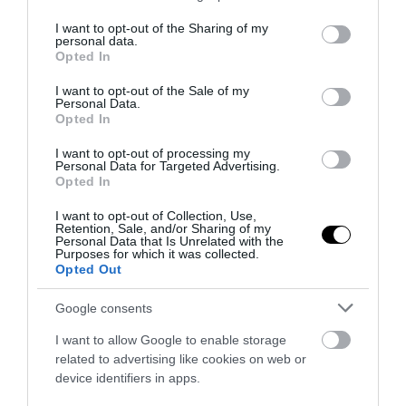
services and may gather and store information including but
not limited to your visit or usage behaviour. You may click to
I want to opt-out of the Sharing of my
personal data.
grant or deny consent to Google and its third-party tags to
Opted In
use your data for below specified purposes in below Google
consent section.
I want to opt-out of the Sale of my
Personal Data.
Opted In
I want to opt-out of processing my
Personal Data for Targeted Advertising.
PRONEWS.GR /
ΦΥΣΙΚΗ ΚΑΤΑΣΤΑΣΗ
Opted In
Μετά τα 40: Οι ασκήσεις που βοηθούν τις
I want to opt-out of Collection, Use,
γυναίκες να διατηρήσουν μυϊκή μάζα και
Retention, Sale, and/or Sharing of my
Personal Data that Is Unrelated with the
να ενισχύσουν τον μεταβολισμό
Purposes for which it was collected.
Opted Out
02.08.2026 | 13:28
Google consents
I want to allow Google to enable storage
related to advertising like cookies on web or
device identifiers in apps.