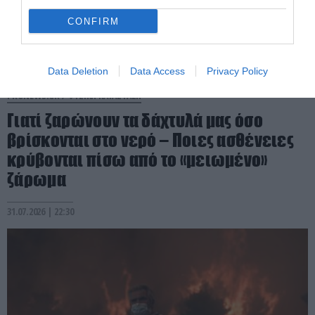
CONFIRM
Data Deletion
Data Access
Privacy Policy
PRONEWS.GR /
ΦΥΣΙΚΗ ΚΑΤΑΣΤΑΣΗ
Γιατί ζαρώνουν τα δάχτυλά μας όσο
βρίσκονται στο νερό – Ποιες ασθένειες
κρύβονται πίσω από το «μειωμένο»
ζάρωμα
31.07.2026 | 22:30