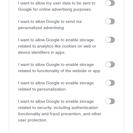
I want to allow my user data to be sent to
Google for online advertising purposes.
I want to allow Google to send me
personalized advertising.
I want to allow Google to enable storage
related to analytics like cookies on web or
PRONEWS.GR /
ΦΥΣΙΚΗ ΚΑΤΑΣΤΑΣΗ
device identifiers in apps.
12-3-30: Η προπόνηση του TikTok που
I want to allow Google to enable storage
υπόσχεται καλύτερη φυσική κατάσταση
related to functionality of the website or app.
με μόνο 30 λεπτά περπάτημα
I want to allow Google to enable storage
01.08.2026 | 17:08
related to personalization.
I want to allow Google to enable storage
related to security, including authentication
functionality and fraud prevention, and other
user protection.