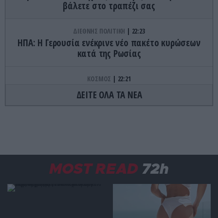
βάλετε στο τραπέζι σας
ΔΙΕΘΝΗΣ ΠΟΛΙΤΙΚΗ
22:23
ΗΠΑ: Η Γερουσία ενέκρινε νέο πακέτο κυρώσεων
κατά της Ρωσίας
ΚΟΣΜΟΣ
22:21
Κλιφ Λάιονς Ντόμπι: Δραπέτευσε ο
ΔΕΙΤΕ ΟΛΑ ΤΑ ΝΕΑ
καταδικασμένος παιδοβιαστής στη Σκωτία – Οι
οδηγίες των Αρχών προς τους πολίτες
ΚΑΙΡΟΣ
22:14
Όχι δεν είναι Al: Κεραυνός άστραψε και
«χτύπησε» ουράνιο τόξο – Δείτε φωτογραφία
MOST READ
72h
από το εντυπωσιακό φαινόμενο
ΠΑΡΑΣΚΗΝΙΟ
22:10
Ο Ενές Καντέρ δήλωσε συμμετοχή για να
αγωνιστεί στο γυναικείο NBA και προκάλεσε