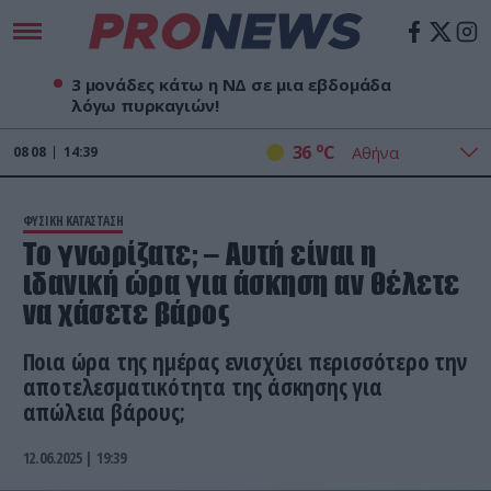
3 μονάδες κάτω η ΝΔ σε μια εβδομάδα
λόγω πυρκαγιών!
o
36
C
08
08
14:39
ΦΥΣΙΚΗ ΚΑΤΑΣΤΑΣΗ
To γνωρίζατε; – Αυτή είναι η
ιδανική ώρα για άσκηση αν θέλετε
να χάσετε βάρος
Ποια ώρα της ημέρας ενισχύει περισσότερο την
αποτελεσματικότητα της άσκησης για
απώλεια βάρους;
12.06.2025 | 19:39