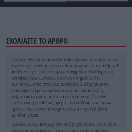
Βαρύ πρόστιμο για… ψήσιμο γουρουνοπούλας σε
πανηγύρι!
ΣΧΟΛΙΑΣΤΕ ΤΟ ΑΡΘΡΟ
Tο pronews.gr δημοσιεύει κάθε σχόλιο το οποίο είναι
σχετικό με το θέμα στο οποίο αναφέρεται το άρθρο. Ο
καθένας έχει το δικαίωμα να εκφράζει ελεύθερα τις
απόψεις του. Ωστόσο, αυτό δεν σημαίνει ότι
υιοθετούμε τις απόψεις αυτές και διατηρούμε το
δικαίωμα να μην δημοσιεύουμε συκοφαντικά ή
υβριστικά σχόλια όπου τα εντοπίζουμε. Σε κάθε
περίπτωση ο καθένας φέρει την ευθύνη των όσων
γράφει και το pronews.gr ουδεμία νομική ή άλλα
ευθύνη φέρει.
Δικαίωμα συμμετοχής στη συζήτηση έχουν μόνο όσοι
έχουν επιβεβαιώσει το email τους στην υπηρεσία