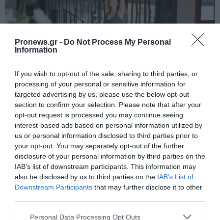
Pronews.gr -
Do Not Process My Personal
Information
If you wish to opt-out of the sale, sharing to third parties, or
processing of your personal or sensitive information for
targeted advertising by us, please use the below opt-out
section to confirm your selection. Please note that after your
PRONEWS.GR /
ΦΥΣΙΚΗ ΚΑΤΑΣΤΑΣΗ
opt-out request is processed you may continue seeing
Κάντε το όπως οι Ιάπωνες: Η άσκηση των
interest-based ads based on personal information utilized by
5 λεπτών που βοηθά το σώμα να
us or personal information disclosed to third parties prior to
your opt-out. You may separately opt-out of the further
παραμένει σε φόρμα
disclosure of your personal information by third parties on the
IAB’s list of downstream participants. This information may
03.08.2026 | 21:32
also be disclosed by us to third parties on the
IAB’s List of
Downstream Participants
that may further disclose it to other
third parties.
Please note that this website/app uses one or more Google
Personal Data Processing Opt Outs