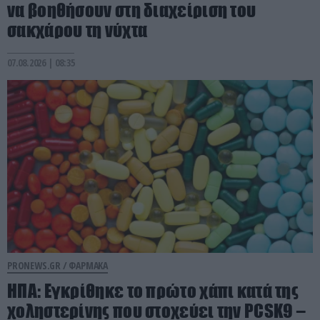
να βοηθήσουν στη διαχείριση του
σακχάρου τη νύχτα
07.08.2026 | 08:35
PRONEWS.GR /
ΦΑΡΜΑΚΑ
ΗΠΑ: Εγκρίθηκε το πρώτο χάπι κατά της
χοληστερίνης που στοχεύει την PCSK9 –