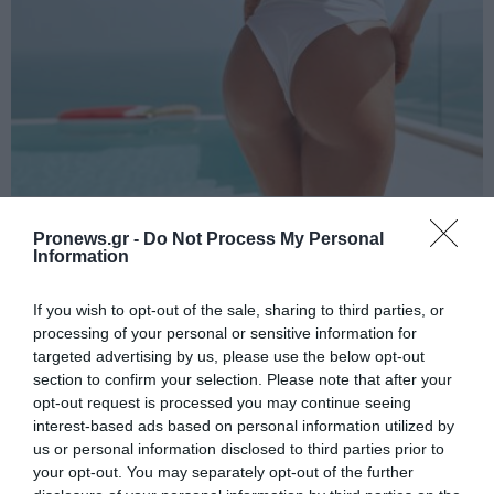
PRONEWS.GR /
ΥΓΕΙΑ
Pronews.gr -
Do Not Process My Personal
S-CURVE: Η «μαγική» κρέμα που
Information
μεταμορφώνει τους γλουτούς σας –
Μεταμορφωθείτε άμεσα!
If you wish to opt-out of the sale, sharing to third parties, or
processing of your personal or sensitive information for
targeted advertising by us, please use the below opt-out
07.08.2026 | 17:40
section to confirm your selection. Please note that after your
opt-out request is processed you may continue seeing
interest-based ads based on personal information utilized by
us or personal information disclosed to third parties prior to
your opt-out. You may separately opt-out of the further