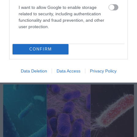
I want to allow Google to enable storage
related to security, including authentication
functionality and fraud prevention, and other
user protection.
PRONEWS.GR /
ΔΙΑΤΡΟΦΗ
Αυτά είναι τα φρούτα και τα λαχανικά
CONFIRM
του Αυγούστου: Οι εποχικές επιλογές
που πρέπει να βάλετε στο τραπέζι σας
Data Deletion
Data Access
Privacy Policy
07.08.2026 | 13:29