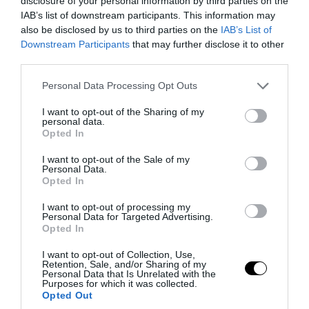
disclosure of your personal information by third parties on the
IAB’s list of downstream participants. This information may
also be disclosed by us to third parties on the
IAB’s List of
Downstream Participants
that may further disclose it to other
third parties.
Please note that this website/app uses one or more Google
Personal Data Processing Opt Outs
services and may gather and store information including but
not limited to your visit or usage behaviour. You may click to
I want to opt-out of the Sharing of my
PRONEWS.GR /
ΥΓΕΙΑ
personal data.
grant or deny consent to Google and its third-party tags to
Opted In
Τέλος στην τριχόπτωση! Το Νο1 φυσικό
use your data for below specified purposes in below Google
consent section.
σετ για άνδρες & γυναίκες με redensyl &
I want to opt-out of the Sale of my
Personal Data.
βότανα – Τώρα με ΔΩΡΟ!
Opted In
I want to opt-out of processing my
07.08.2026 | 16:20
Personal Data for Targeted Advertising.
Opted In
I want to opt-out of Collection, Use,
Retention, Sale, and/or Sharing of my
Personal Data that Is Unrelated with the
Purposes for which it was collected.
Opted Out