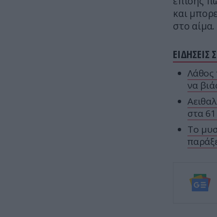
επίσης π
και μπορ
στο αίμα.
ΕΙΔΗΣΕΙΣ 
Λάθος 
να βιά
Αειθαλ
στα 61
Το μυσ
παράξε