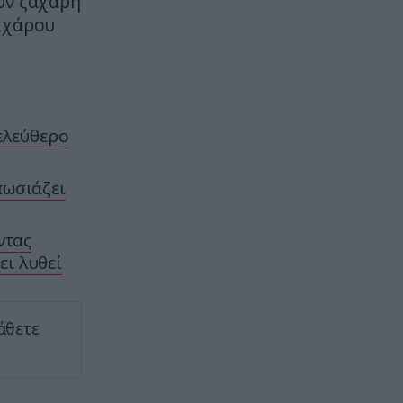
υν ζάχαρη
ΕΣΩΤΕΡΙΚΗ ΑΣΦΑΛΕΙΑ
21:55
Αναστάτωση στο νοσοκομείο του
ακχάρου
Πύργου: Φίδι έκανε αισθητή την
παρουσία του στα επείγοντα
(φωτογραφίες)
ΔΙΕΘΝΗΣ ΑΣΦΑΛΕΙΑ
21:46
ελεύθερο
Ρωσική επίθεση προκάλεσε
σοβαρές ζημιές στο γήπεδο της
πωσιάζει
Τσερνομόρετς (βίντεο)
ΕΝΟΠΛΕΣ ΣΥΓΚΡΟΥΣΕΙΣ
21:44
ντας
«Μούδιασε» η Naftogaz που
ει λυθεί
βλέπει κρύο χειμώνα στο Κίεβο:
Οι Ρώσοι διέλυσαν 7
εγκαταστάσεις του ουκρανικού
άθετε
κολοσσού!
CELEBRITIES
21:40