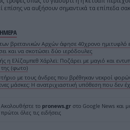
ως τροφές όπως το γιαούρτι ή η κέτσαπ περιέχο
εί επίσης να αυξήσουν σημαντικά τα επίπεδα σ
ΣΗΜΕΡΑ
των βρετανικών Αρχών άφησε 40χρονο ημιτυφλό 
σει και να σκοτώσει δύο ιερόδουλες
ής η Ελίζαμπεθ Χάρλεϊ: Ποζάρει με μαγιό και εντυ
 της (φωτο)
τήριο με τους άνδρες που βρέθηκαν νεκροί φορώ
νες μάσκες: Η ανατριχιαστική υπόθεση που δεν έχ
Ακολουθήστε το
pronews.gr
στο Google News και μ
πρώτοι όλες τις ειδήσεις