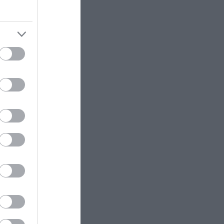
Ρωσίας
έμμεσα
ΚΟΣΜΟΣ
22:21
Κλιφ Λάιονς Ντόμπι: Δραπέτευσε
 γλυκόζης
ο καταδικασμένος παιδοβιαστής
ξη της
στη Σκωτία – Οι οδηγίες των
Αρχών προς τους πολίτες
ο στο
ΚΑΙΡΟΣ
22:14
ό Ίδρυμα
Όχι δεν είναι Al: Κεραυνός
άστραψε και «χτύπησε» ουράνιο
ς.
τόξο – Δείτε φωτογραφία από το
εντυπωσιακό φαινόμενο
μικρή
ι σήματα
ΠΑΡΑΣΚΗΝΙΟ
22:10
οκαλώντας
Ο Ενές Καντέρ δήλωσε συμμετοχή
για να αγωνιστεί στο γυναικείο
NBA και προκάλεσε αντιδράσεις
ρωποι
(φώτο)