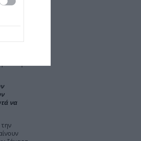
τι»,
είπε
ΕΣΩΤΕΡΙΚΗ ΑΣΦΑΛΕΙΑ
22:05
Πόρτο Γερμενό: Σκύλος γύρισε
ται η
σοβαρά τραυματισμένος στο
μία για
σπίτι που τον φρόντιζαν μία
εβδομάδα μετά τη φωτιά (φώτο)
ο
ΚΥΠΡΟΣ
22:04
Δρ. Πίτερ
Μοναχός στην Πάφο επιτέθηκε με
μαχαίρι και τραυμάτισε δύο
άτομα
ων
ών
ΕΣΩΤΕΡΙΚΗ ΑΣΦΑΛΕΙΑ
21:55
τά να
Σκιάθος: Φυλάκιση 15 μηνών στη
Βρετανίδα που μέθυσε με την
ανήλικη κόρη της και προκάλεσε
 την
επεισόδιο – Τι υποστήριξε
αίνουν