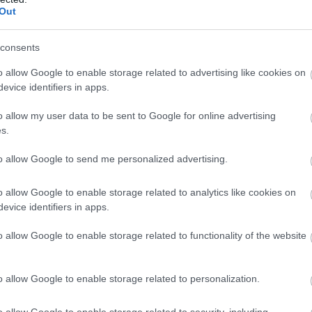
Out
δειχθεί ότι ο σακχαρώδης διαβήτης μπορεί 
λέσει εγκεφαλική βλάβη.
consents
είναι ότι διαταράσσεται ο μεταβολισμός της
o allow Google to enable storage related to advertising like cookies on
evice identifiers in apps.
ς νευρώνες, συμβάλλοντας έτσι στην ανάπτυ
υ Αλτσχάιμερ. Η ινσουλίνη παίζει επίσης ρόλ
o allow my user data to be sent to Google for online advertising
μό των πλακών του Αλτσχάιμερ.
s.
κή Εταιρεία Νευρολογίας (DGN) και το Γερμανικ
to allow Google to send me personalized advertising.
υ συνιστούν τη μείωση της κατανάλωσης ζάχαρη
o allow Google to enable storage related to analytics like cookies on
evice identifiers in apps.
υτό είναι συχνά δύσκολο, καθώς ακόμη και μια 
ζάχαρης μπορεί να ωθήσει το έντερο να στείλε
o allow Google to enable storage related to functionality of the website
έφαλο μέσω του πνευμονογαστρικού νεύρου, πρ
νη επιθυμία για περισσότερη ζάχαρη.
o allow Google to enable storage related to personalization.
α μπορούσε να είναι ο λόγος που μερικοί άνθ
o allow Google to enable storage related to security, including