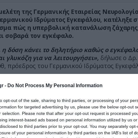
μελέτη της Γερμανικής Εταιρείας Νευρολογί
Γερμανικού Ιδρύματος Εγκεφάλου, κατέληξε σ
σμα πώς η υπερβολική κατανάλωση ζάχαρης
ι σοβαρά τον εγκέφαλο.
 η δόση κάνει το δηλητήριο καθώς ο εγκέφαλ
αι γλυκόζη για να λειτουργήσει»,
δήλωσε ο Δρ.
θ, πρόεδρος του Γερμανικού Ιδρύματος Εγκεφάλ
 η μόνιμη αύξηση των επιπέδων σακχάρου στο αί
r -
Do Not Process My Personal Information
βολικά πολλών και πλούσιων γευμάτων, υπερφορτ
αι τροφοδοτεί την ανάπτυξη νευρολογικών ασθε
to opt-out of the sale, sharing to third parties, or processing of your per
 της άνοιας και του εγκεφαλικού»
τόνισε.
formation for targeted advertising by us, please use the below opt-out s
r selection. Please note that after your opt-out request is processed y
 επίπεδα σακχάρου στο αίμα καταστρέφουν 
eing interest-based ads based on personal information utilized by us or
 αγγεία του εγκεφάλου και ευνοούν τις ενα
disclosed to third parties prior to your opt-out. You may separately opt-
ώματα των αγγείων, μειώνοντας έτσι τη ροή 
losure of your personal information by third parties on the IAB’s list of