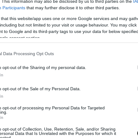
. This information may also be disclosed by us to third parties on the
IA
και την παροχή θρεπτικών ουσιών στα εγκε
Participants
that may further disclose it to other third parties.
 Αυτή η διαδικασία μπορεί να προκαλέσει δ
 that this website/app uses one or more Google services and may gath
τα, καθώς και αγγειακή άνοια.
including but not limited to your visit or usage behaviour. You may click 
 to Google and its third-party tags to use your data for below specifi
 οι γλυκοζαμινογλυκάνες, οι οποίες είναι
ogle consent section.
αριτικές αλυσίδες, μπορούν να βλάψουν άμεσα 
λειτουργία, καθώς επηρεάζουν τη λειτουργία τω
l Data Processing Opt Outs
μεταξύ των νευρικών κυττάρων και, κατά συνέπ
τητα των νευρώνων.
o opt-out of the Sharing of my personal data.
In
-ανάλυση επιβεβαιώνει τα ευρήματα παλαιότερη
σύμφωνα με την οποία μια διατροφή υψηλή σε λι
o opt-out of the Sale of my Personal Data.
διαταράσσει την πλαστικότητα των νευρώνων και
In
ι τη λειτουργία του ιππόκαμπου μακροπρόθεσμ
to opt-out of processing my Personal Data for Targeted
ing.
πνευματική απόδοση βελτιώνεται 2-12 ώρες μετά
In
ση ζάχαρης, η παρατεταμένη πρόσληψη ζάχαρη
o opt-out of Collection, Use, Retention, Sale, and/or Sharing
 μόνιμα τη γνωστική λειτουργία.
ersonal Data that Is Unrelated with the Purposes for which it
lected.