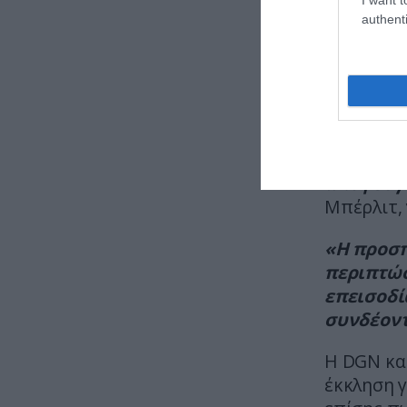
τρώνε μι
authenti
ο ερευνητ
Επιπλέον
ντοπαμίν
περισσότ
«Θα πρέπ
αποφεύγο
Μπέρλιτ,
«Η προσπ
περιπτώσ
επεισοδί
συνδέοντ
Η DGN κα
έκκληση 