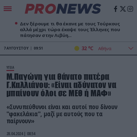
Δεν ξέρουμε τι θα έκανε με τους Τούρκους
αλλά μέχρι τώρα έκαψε τους Έλληνες που
πάτησαν στην Λιβύη...
o
32
C
7
ΑΥΓΟΎΣΤΟΥ
09:51
ΥΓΕΙΑ
Μ.Παγώνη για θάνατο πατέρα
Γ.Καλλιάνου: «Είναι αδύνατον να
μπαίνουν όλοι σε ΜΕΘ ή ΜΑΦ»
«Συνυπεύθυνοι είναι και αυτοί που δίνουν
"φακελάκια", μαζί με αυτούς που τα
παίρνουν»
28.04.2024 | 08:54