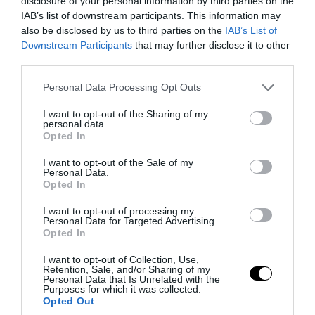
disclosure of your personal information by third parties on the
06.08.2026 | 11:20
IAB’s list of downstream participants. This information may
also be disclosed by us to third parties on the
IAB’s List of
Downstream Participants
that may further disclose it to other
third parties.
Please note that this website/app uses one or more Google
Personal Data Processing Opt Outs
services and may gather and store information including but
not limited to your visit or usage behaviour. You may click to
I want to opt-out of the Sharing of my
personal data.
grant or deny consent to Google and its third-party tags to
Opted In
use your data for below specified purposes in below Google
consent section.
I want to opt-out of the Sale of my
Personal Data.
Opted In
PRONEWS.GR /
ΔΙΑΤΡΟΦΗ
I want to opt-out of processing my
Personal Data for Targeted Advertising.
Ξηρή νηστεία: Τι συμβαίνει στο σώμα
Opted In
μετά από 3 ημέρες χωρίς φαγητό και
I want to opt-out of Collection, Use,
Retention, Sale, and/or Sharing of my
νερό
Personal Data that Is Unrelated with the
Purposes for which it was collected.
Opted Out
06.08.2026 | 10:55