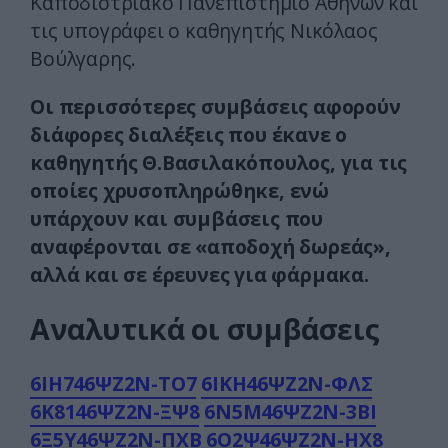
Καποδιστριακό Πανεπιστήμιο Αθηνών και
τις υπογράφει ο καθηγητής Νικόλαος
Βούλγαρης.
Οι περισσότερες συμβάσεις αφορούν
διάφορες διαλέξεις που έκανε ο
καθηγητής Θ.Βασιλακόπουλος, για τις
οποίες χρυσοπληρώθηκε, ενώ
υπάρχουν και συμβάσεις που
αναφέρονται σε «αποδοχή δωρεάς»,
αλλά και σε έρευνες για φάρμακα.
Αναλυτικά οι συμβάσεις
6ΙΗ746ΨΖ2Ν-ΤΟ7
6ΙΚΗ46ΨΖ2Ν-ΦΛΣ
6Κ8146ΨΖ2Ν-ΞΨ8
6Ν5Μ46ΨΖ2Ν-3ΒΙ
6Ξ5Υ46ΨΖ2Ν-ΠΧΒ
6Ο2Ψ46ΨΖ2Ν-ΗΧ8