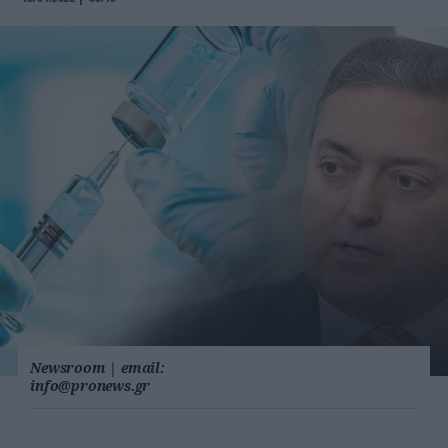
Newsroom
|
email:
info@pronews.gr