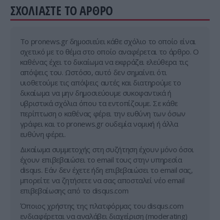
ΣΧΟΛΙΑΣΤΕ ΤΟ ΑΡΘΡΟ
Tο pronews.gr δημοσιεύει κάθε σχόλιο το οποίο είναι
σχετικό με το θέμα στο οποίο αναφέρεται το άρθρο. Ο
καθένας έχει το δικαίωμα να εκφράζει ελεύθερα τις
απόψεις του. Ωστόσο, αυτό δεν σημαίνει ότι
υιοθετούμε τις απόψεις αυτές και διατηρούμε το
δικαίωμα να μην δημοσιεύουμε συκοφαντικά ή
υβριστικά σχόλια όπου τα εντοπίζουμε. Σε κάθε
περίπτωση ο καθένας φέρει την ευθύνη των όσων
γράφει και το pronews.gr ουδεμία νομική ή άλλα
ευθύνη φέρει.
Δικαίωμα συμμετοχής στη συζήτηση έχουν μόνο όσοι
έχουν επιβεβαιώσει το email τους στην υπηρεσία
disqus. Εάν δεν έχετε ήδη επιβεβαιώσει το email σας,
μπορείτε να ζητήσετε να σας αποσταλεί νέο email
επιβεβαίωσης από το disqus.com
Όποιος χρήστης της πλατφόρμας του disqus.com
ενδιαφέρεται να αναλάβει διαχείριση (moderating)