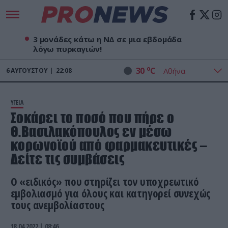
3 μονάδες κάτω η ΝΔ σε μια εβδομάδα
λόγω πυρκαγιών!
o
30
C
6
ΑΥΓΟΎΣΤΟΥ
22:08
ΥΓΕΙΑ
Σοκάρει το ποσό που πήρε ο
Θ.Βασιλακόπουλος εν μέσω
κορωνοϊού από φαρμακευτικές –
Δείτε τις συμβάσεις
Ο «ειδικός» που στηρίζει τον υποχρεωτικό
εμβολιασμό για όλους και κατηγορεί συνεχώς
τους ανεμβολίαστους
18.04.2022 | 08:46