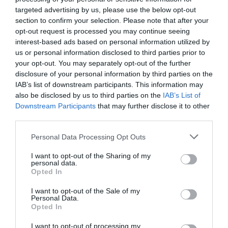
αστυνομικών η 46χρονη
targeted advertising by us, please use the below opt-out
κατηγορούμενη για την Marfin
section to confirm your selection. Please note that after your
opt-out request is processed you may continue seeing
interest-based ads based on personal information utilized by
us or personal information disclosed to third parties prior to
Ακολουθήστε το
pronews.gr
στο
your opt-out. You may separately opt-out of the further
Google News και μάθετε πρώτοι όλες
disclosure of your personal information by third parties on the
τις ειδήσεις
IAB’s list of downstream participants. This information may
also be disclosed by us to third parties on the
IAB’s List of
Downstream Participants
that may further disclose it to other
TAGS:
ΘΕΟΔΩΡΟΣ ΒΑΣΙΛΑΚΟΠΟΥΛΟΣ
third parties.
Please note that this website/app uses one or more Google
Personal Data Processing Opt Outs
services and may gather and store information including but
Δείτε μας ζωντανά στο
YouTube
,
not limited to your visit or usage behaviour. You may click to
I want to opt-out of the Sharing of my
personal data.
grant or deny consent to Google and its third-party tags to
Twitch
,
X
,
Telegram
Opted In
use your data for below specified purposes in below Google
consent section.
I want to opt-out of the Sale of my
Personal Data.
Opted In
I want to opt-out of processing my