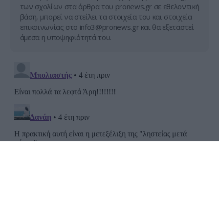
των σχολίων στα άρθρα του pronews.gr σε εθελοντική
βάση, μπορεί να στείλει τα στοιχεία του και στοιχεία
επικοινωνίας στο
info3@pronews.gr
και θα εξεταστεί
άμεσα η υποψηφιότητά του.