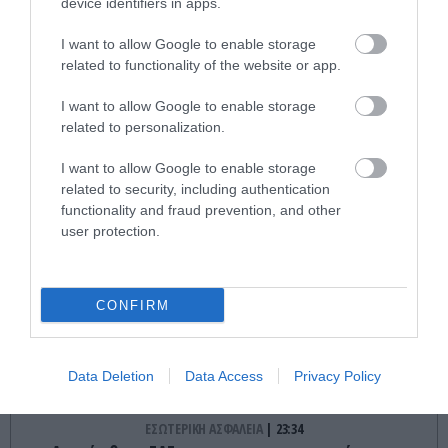
device identifiers in apps.
ΤΕΛΕΥΤΑΙΕΣ ΕΙΔΗΣΕΙΣ
I want to allow Google to enable storage
related to functionality of the website or app.
ΔΙΕΘΝΗΣ ΑΣΦΑΛΕΙΑ
23:52
I want to allow Google to enable storage
Ο Μ.Ρούμπιο έθεσε σε εφαρμογή νέα οδηγία:
related to personalization.
«Όποιος ζητά βίζα στις ΗΠΑ θα δείχνει τα social
media – Τίποτα κρυφό»
I want to allow Google to enable storage
related to security, including authentication
GOOD LIFE
23:45
functionality and fraud prevention, and other
Ειδικός εξηγεί: Έτσι οι ηθοποιοί «φρενάρουν» τον
user protection.
οργασμό και την στύση κατά τη διάρκεια
ερωτικών σκηνών
CONFIRM
ΕΣΩΤΕΡΙΚΗ ΑΣΦΑΛΕΙΑ
23:44
Στην ΓΑΔΑ από το Λονδίνο συνοδεία αστυνομικών
η 46χρονη κατηγορούμενη για την Marfin
Data Deletion
Data Access
Privacy Policy
ΕΣΩΤΕΡΙΚΗ ΑΣΦΑΛΕΙΑ
23:34