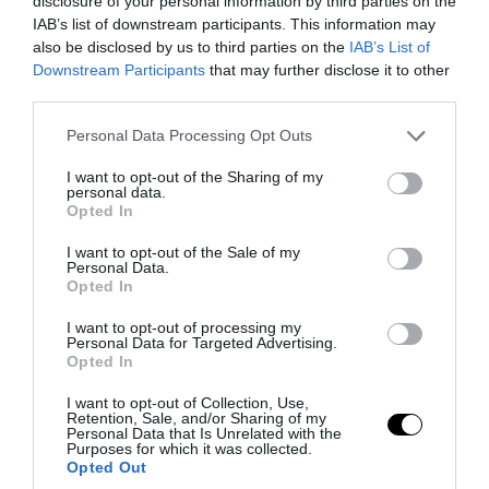
disclosure of your personal information by third parties on the
08.08.2026 | 20:51
IAB’s list of downstream participants. This information may
also be disclosed by us to third parties on the
IAB’s List of
Downstream Participants
that may further disclose it to other
third parties.
Please note that this website/app uses one or more Google
Personal Data Processing Opt Outs
services and may gather and store information including but
not limited to your visit or usage behaviour. You may click to
I want to opt-out of the Sharing of my
personal data.
grant or deny consent to Google and its third-party tags to
Opted In
use your data for below specified purposes in below Google
consent section.
I want to opt-out of the Sale of my
Personal Data.
Opted In
PRONEWS.GR /
ΥΓΕΙΑ
I want to opt-out of processing my
Personal Data for Targeted Advertising.
Γιατί νομίζουμε ότι χτυπάει το κινητό
Opted In
ενώ δεν χτύπησε ποτέ; – Το φαινόμενο
I want to opt-out of Collection, Use,
της «δόνησης-φάντασμα»
Retention, Sale, and/or Sharing of my
Personal Data that Is Unrelated with the
Purposes for which it was collected.
Opted Out
08.08.2026 | 19:40