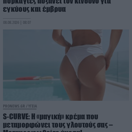
πυρκαγιές αυξάνει τον κίνδυνο για
εγκύους και έμβρυα
08.08.2026 | 08:07
PRONEWS.GR /
ΥΓΕΙΑ
S-CURVE: Η «μαγική» κρέμα που
μεταμορφώνει τους γλουτούς σας –