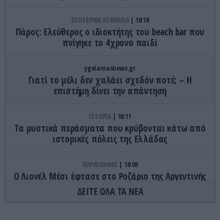
ΕΣΩΤΕΡΙΚΗ ΑΣΦΑΛΕΙΑ
18:18
Πάρος: Ελεύθερος ο ιδιοκτήτης του beach bar που
πνίγηκε το 4χρονο παιδί
ygeiamasnews.gr
Γιατί το μέλι δεν χαλάει σχεδόν ποτέ; – Η
επιστήμη δίνει την απάντηση
ΙΣΤΟΡΙΑ
18:11
Τα μυστικά περάσματα που κρύβονται κάτω από
ιστορικές πόλεις της Ελλάδας
ΠΑΡΑΣΚΗΝΙΟ
18:08
Ο Λιονέλ Μέσι έφτασε στο Ροζάριο της Αργεντινής
για την κηδεία του πατέρα του (βίντεο)
ΔΕΙΤΕ ΟΛΑ ΤΑ ΝΕΑ
ΚΟΣΜΟΣ
18:00