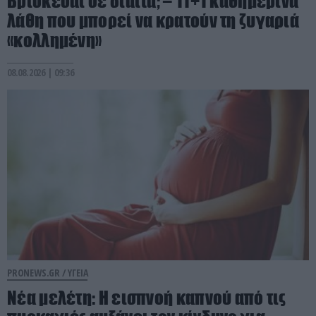
Βρίσκεσαι σε δίαιτα; – 11+1 καθημερινά
λάθη που μπορεί να κρατούν τη ζυγαριά
«κολλημένη»
08.08.2026 | 09:36
PRONEWS.GR /
ΥΓΕΙΑ
Νέα μελέτη: Η εισπνοή καπνού από τις