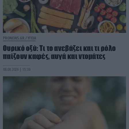
PRONEWS.GR /
ΥΓΕΙΑ
Ουρικό οξύ: Τι το ανεβάζει και τι ρόλο
παίζουν καφές, αυγά και ντομάτες
08.08.2026 | 15:36