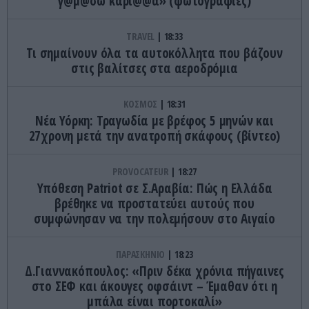
γ@μ@σω καρι@@α» (φωτογραφίες)
TRAVEL
18:33
Τι σημαίνουν όλα τα αυτοκόλλητα που βάζουν
στις βαλίτσες στα αεροδρόμια
ΚΟΣΜΟΣ
18:31
Νέα Υόρκη: Τραγωδία με βρέφος 5 μηνών και
27χρονη μετά την ανατροπή σκάφους (βίντεο)
PROVOCATEUR
18:27
Υπόθεση Patriot σε Σ.Αραβία: Πώς η Ελλάδα
βρέθηκε να προστατεύει αυτούς που
συμφώνησαν να την πολεμήσουν στο Αιγαίο
ΠΑΡΑΣΚΗΝΙΟ
18:23
Δ.Γιαννακόπουλος: «Πριν δέκα χρόνια πήγαινες
στο ΣΕΦ και άκουγες οφσάιντ – Έμαθαν ότι η
μπάλα είναι πορτοκαλί»