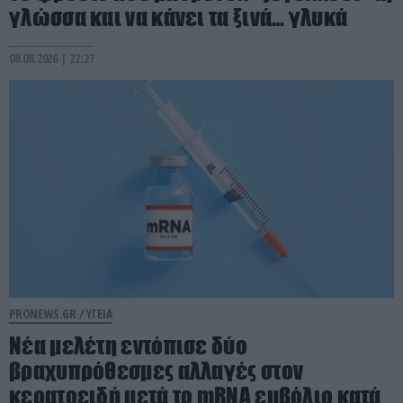
γλώσσα και να κάνει τα ξινά… γλυκά
08.08.2026 | 22:27
PRONEWS.GR /
ΥΓΕΙΑ
Νέα μελέτη εντόπισε δύο
βραχυπρόθεσμες αλλαγές στον
κερατοειδή μετά το mRNA εμβόλιο κατά