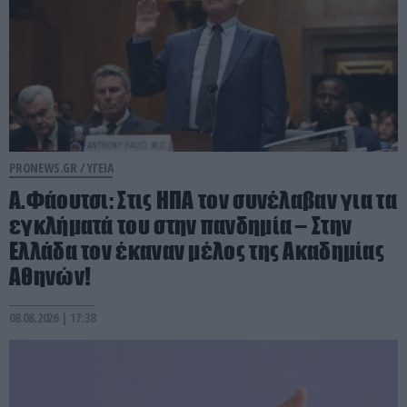
PRONEWS.GR /
ΥΓΕΙΑ
Α.Φάουτσι: Στις ΗΠΑ τον συνέλαβαν για τα
εγκλήματά του στην πανδημία – Στην
Ελλάδα τον έκαναν μέλος της Ακαδημίας
Αθηνών!
08.08.2026 | 17:38