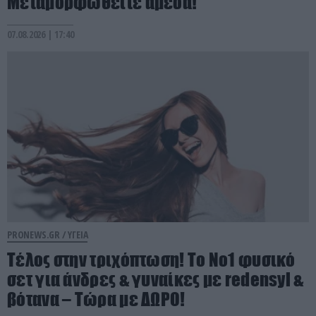
Μεταμορφωθείτε άμεσα!
07.08.2026 | 17:40
PRONEWS.GR /
ΥΓΕΙΑ
Τέλος στην τριχόπτωση! Το Νο1 φυσικό
σετ για άνδρες & γυναίκες με redensyl &
βότανα – Τώρα με ΔΩΡΟ!