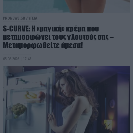
PRONEWS.GR /
ΥΓΕΙΑ
S-CURVE: Η «μαγική» κρέμα που
μεταμορφώνει τους γλουτούς σας –
Μεταμορφωθείτε άμεσα!
05.08.2026 | 17:45