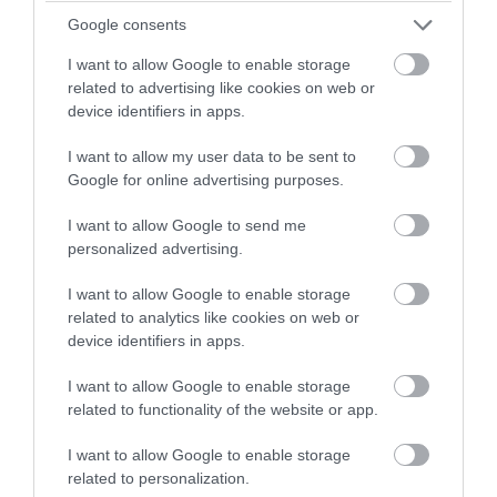
Google consents
I want to allow Google to enable storage
related to advertising like cookies on web or
device identifiers in apps.
I want to allow my user data to be sent to
Google for online advertising purposes.
I want to allow Google to send me
PRONEWS.GR /
ΥΓΕΙΑ
personalized advertising.
Παρενέργεια εμβολίων κατά Covid-19:
I want to allow Google to enable storage
«1,25 δις γυναίκες θα τεκνοποιήσουν ένα
related to analytics like cookies on web or
είδος ανθρώπου που δεν έχει υπάρξει
device identifiers in apps.
μέχρι στιγμής»
I want to allow Google to enable storage
related to functionality of the website or app.
06.08.2026 | 09:36
I want to allow Google to enable storage
related to personalization.