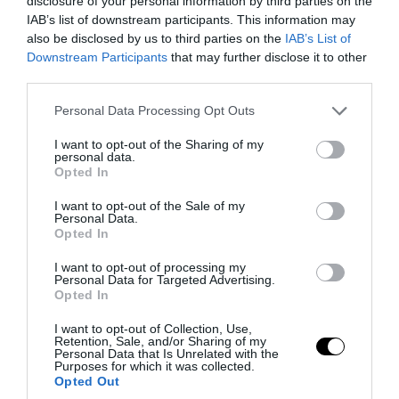
disclosure of your personal information by third parties on the
IAB’s list of downstream participants. This information may
also be disclosed by us to third parties on the
IAB’s List of
Downstream Participants
that may further disclose it to other
third parties.
Please note that this website/app uses one or more Google
Personal Data Processing Opt Outs
services and may gather and store information including but
not limited to your visit or usage behaviour. You may click to
I want to opt-out of the Sharing of my
personal data.
grant or deny consent to Google and its third-party tags to
Opted In
use your data for below specified purposes in below Google
consent section.
I want to opt-out of the Sale of my
Personal Data.
Opted In
PRONEWS.GR /
ΥΓΕΙΑ
I want to opt-out of processing my
Τρέμουλο στο βλέφαρο: Γιατί συμβαίνει
Personal Data for Targeted Advertising.
Opted In
και πώς μπορεί να αντιμετωπιστεί
I want to opt-out of Collection, Use,
Retention, Sale, and/or Sharing of my
06.08.2026 | 09:50
Personal Data that Is Unrelated with the
Purposes for which it was collected.
Opted Out