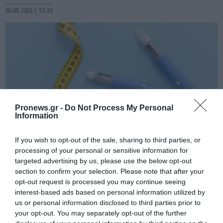
06.08.2026 | 10:30
Pronews.gr -
Do Not Process My Personal
Information
If you wish to opt-out of the sale, sharing to third parties, or
processing of your personal or sensitive information for
PRONEWS.GR /
ΥΓΕΙΑ
targeted advertising by us, please use the below opt-out
Ενέσιμα φάρμακα απώλειας βάρους: Οι 5
section to confirm your selection. Please note that after your
ελλείψεις που μπορεί να εμφανιστούν
opt-out request is processed you may continue seeing
interest-based ads based on personal information utilized by
σε όσους τα χρησιμοποιούν
us or personal information disclosed to third parties prior to
your opt-out. You may separately opt-out of the further
06.08.2026 | 09:51