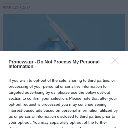
08.08.2026 | 22:27
Pronews.gr -
Do Not Process My Personal
Information
If you wish to opt-out of the sale, sharing to third parties, or
processing of your personal or sensitive information for
PRONEWS.GR /
ΥΓΕΙΑ
targeted advertising by us, please use the below opt-out
Νέα μελέτη εντόπισε δύο
section to confirm your selection. Please note that after your
βραχυπρόθεσμες αλλαγές στον
opt-out request is processed you may continue seeing
interest-based ads based on personal information utilized by
κερατοειδή μετά το mRNA εμβόλιο κατά
us or personal information disclosed to third parties prior to
του Covid-19
your opt-out. You may separately opt-out of the further