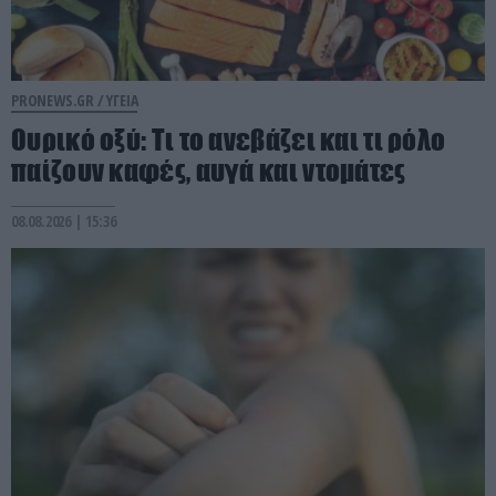
PRONEWS.GR /
ΥΓΕΙΑ
Ουρικό οξύ: Τι το ανεβάζει και τι ρόλο
παίζουν καφές, αυγά και ντομάτες
08.08.2026 | 15:36