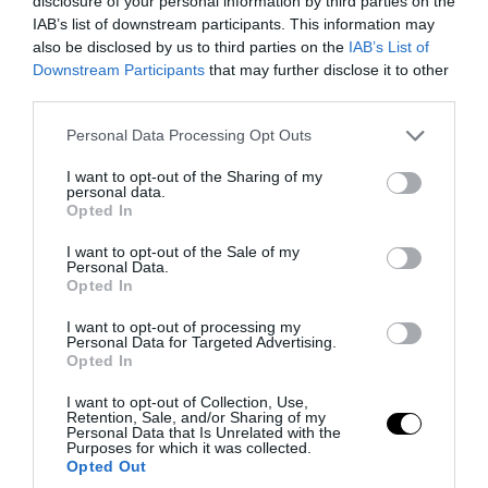
disclosure of your personal information by third parties on the
IAB’s list of downstream participants. This information may
08.08.2026 | 21:00
also be disclosed by us to third parties on the
IAB’s List of
Downstream Participants
that may further disclose it to other
third parties.
Please note that this website/app uses one or more Google
Personal Data Processing Opt Outs
services and may gather and store information including but
not limited to your visit or usage behaviour. You may click to
I want to opt-out of the Sharing of my
personal data.
grant or deny consent to Google and its third-party tags to
Opted In
use your data for below specified purposes in below Google
consent section.
I want to opt-out of the Sale of my
Personal Data.
Opted In
I want to opt-out of processing my
PRONEWS.GR /
ΦΥΣΙΚΗ ΚΑΤΑΣΤΑΣΗ
Personal Data for Targeted Advertising.
Opted In
Ρακέτες στην παραλία: Η καλοκαιρινή
διασκέδαση που γυμνάζει όλο το σώμα
I want to opt-out of Collection, Use,
Retention, Sale, and/or Sharing of my
Personal Data that Is Unrelated with the
Purposes for which it was collected.
08.08.2026 | 20:51
Opted Out