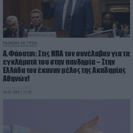
PRONEWS.GR /
ΥΓΕΙΑ
Α.Φάουτσι: Στις ΗΠΑ τον συνέλαβαν για τα
εγκλήματά του στην πανδημία – Στην
Ελλάδα τον έκαναν μέλος της Ακαδημίας
Αθηνών!
08.08.2026 | 17:38