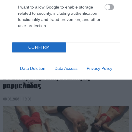
I want to allow Google to enable storage
related to security, including authentication
functionality and fraud prevention, and other
user protection.
CONFIRM
PRONEWS.GR /
ΥΓΕΙΑ
Data Deletion
Data Access
Privacy Policy
ΕΦΕΤ: Προληπτική ανάκληση
μαρμελάδας
08.08.2026 | 18:08