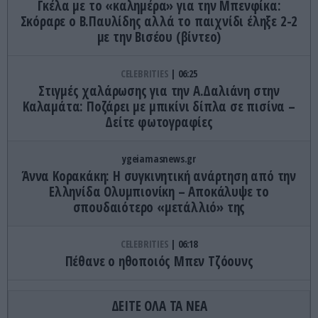
Γκέλα με το «καλημέρα» για την Μπενφίκα:
Σκόραρε ο Β.Παυλίδης αλλά το παιχνίδι έληξε 2-2
με την Βισέου (βίντεο)
CELEBRITIES
06:25
Στιγμές χαλάρωσης για την Α.Δαλιάνη στην
Καλαμάτα: Ποζάρει με μπικίνι δίπλα σε πισίνα –
Δείτε φωτογραφίες
ygeiamasnews.gr
Άννα Κορακάκη: Η συγκινητική ανάρτηση από την
Ελληνίδα Ολυμπιονίκη – Αποκάλυψε το
σπουδαιότερο «μετάλλιό» της
CELEBRITIES
06:18
Πέθανε ο ηθοποιός Μπεν Τζόουνς
ΔΙΕΘΝΗΣ ΑΣΦΑΛΕΙΑ
06:18
ΔΕΙΤΕ ΟΛΑ ΤΑ ΝΕΑ
Νέα ένταση ΗΠΑ – Ιράν με φόντο τα Στενά του