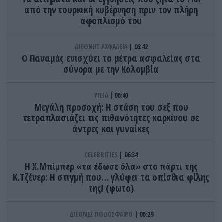
από την τουρκική κυβέρνηση πριν τον πλήρη
αφοπλισμό του
ΔΙΕΘΝΗΣ ΑΣΦΑΛΕΙΑ
06:42
Ο Παναμάς ενισχύει τα μέτρα ασφαλείας στα
σύνορα με την Κολομβία
ΥΓΕΙΑ
06:40
Μεγάλη προσοχή: Η στάση του σεξ που
τετραπλασιάζει τις πιθανότητες καρκίνου σε
άντρες και γυναίκες
CELEBRITIES
06:34
Η Χ.Μπίμπερ «τα έδωσε όλα» στο πάρτι της
Κ.Τζένερ: Η στιγμή που… γλύφει τα οπίσθια φίλης
της! (φωτο)
ΔΙΕΘΝΕΣ ΠΟΔΟΣΦΑΙΡΟ
06:29