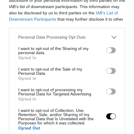
disclosure of your personal information by third parties on the
IAB’s list of downstream participants. This information may
08.08.2026 | 16:51
also be disclosed by us to third parties on the
IAB’s List of
Downstream Participants
that may further disclose it to other
third parties.
Please note that this website/app uses one or more Google
Personal Data Processing Opt Outs
services and may gather and store information including but
not limited to your visit or usage behaviour. You may click to
I want to opt-out of the Sharing of my
personal data.
grant or deny consent to Google and its third-party tags to
Opted In
use your data for below specified purposes in below Google
consent section.
I want to opt-out of the Sale of my
Personal Data.
Opted In
I want to opt-out of processing my
PRONEWS.GR /
ΦΥΣΙΚΗ ΚΑΤΑΣΤΑΣΗ
Personal Data for Targeted Advertising.
Opted In
Τα squats μετά το φαγητό μπορούν να
I want to opt-out of Collection, Use,
βοηθήσουν το σάκχαρο – Πόσα λεπτά
Retention, Sale, and/or Sharing of my
Personal Data that Is Unrelated with the
αρκούν
Purposes for which it was collected.
Opted Out