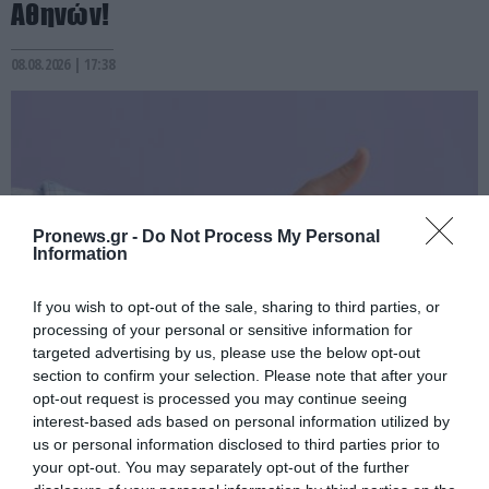
Αθηνών!
08.08.2026 | 17:38
Pronews.gr -
Do Not Process My Personal
Information
If you wish to opt-out of the sale, sharing to third parties, or
processing of your personal or sensitive information for
targeted advertising by us, please use the below opt-out
PRONEWS.GR /
ΥΓΕΙΑ
section to confirm your selection. Please note that after your
opt-out request is processed you may continue seeing
Ανεύρυσμα αορτής: Το «τεστ αντίχειρα»
interest-based ads based on personal information utilized by
του 1 λεπτού που μπορεί να αποκαλύψει
us or personal information disclosed to third parties prior to
έναν κρυφό κίνδυνο (βίντεο)
your opt-out. You may separately opt-out of the further