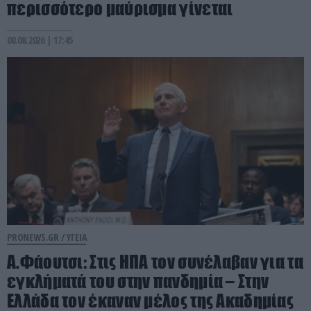
περισσότερο μαύρισμα γίνεται
08.08.2026 | 17:45
PRONEWS.GR /
ΥΓΕΙΑ
Α.Φάουτσι: Στις ΗΠΑ τον συνέλαβαν για τα
εγκλήματά του στην πανδημία – Στην
Ελλάδα τον έκαναν μέλος της Ακαδημίας