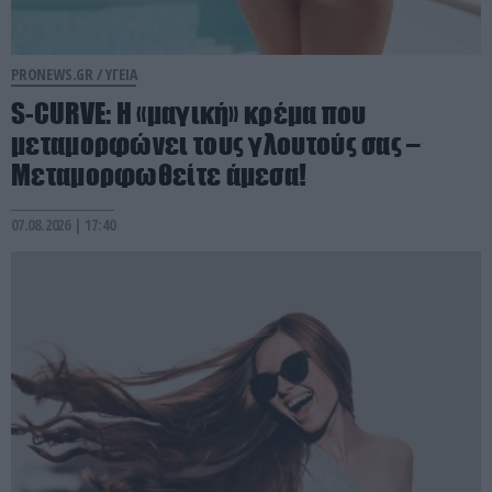
PRONEWS.GR /
ΥΓΕΙΑ
S-CURVE: Η «μαγική» κρέμα που
μεταμορφώνει τους γλουτούς σας –
Μεταμορφωθείτε άμεσα!
07.08.2026 | 17:40