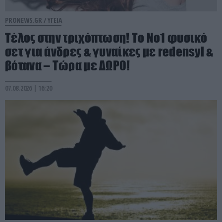
PRONEWS.GR /
ΥΓΕΙΑ
Τέλος στην τριχόπτωση! Το Νο1 φυσικό
σετ για άνδρες & γυναίκες με redensyl &
βότανα – Τώρα με ΔΩΡΟ!
07.08.2026 | 16:20