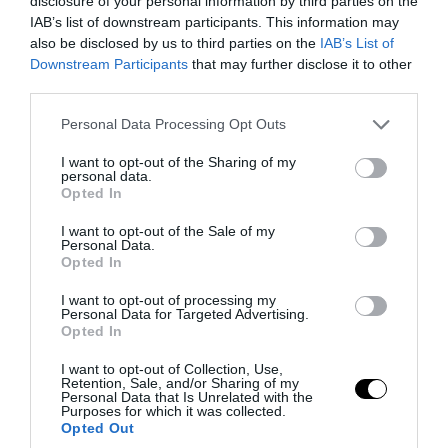
disclosure of your personal information by third parties on the
και αποφύγετε τις οθόνες πριν τον ύπνο.
IAB’s list of downstream participants. This information may
also be disclosed by us to third parties on the
IAB’s List of
6. Διαχειριστείτε τα επίπεδα άγχους
Downstream Participants
that may further disclose it to other
third parties.
Εξασκηθείτε σε τεχνικές χαλάρωσης,
Please note that this website/app uses one or more Google
Personal Data Processing Opt Outs
όπως βαθιά αναπνοή και διαλογισμό, για
services and may gather and store information including but
not limited to your visit or usage behaviour. You may click to
I want to opt-out of the Sharing of my
να μειώσετε την καταστολή του
personal data.
grant or deny consent to Google and its third-party tags to
Opted In
ανοσοποιητικού συστήματος που
use your data for below specified purposes in below Google
σχετίζεται με το στρες.
consent section.
I want to opt-out of the Sale of my
Personal Data.
Opted In
7. Αποφύγετε το κάπνισμα και την
υπερβολική κατανάλωση αλκοόλ
I want to opt-out of processing my
Personal Data for Targeted Advertising.
Opted In
Το κάπνισμα και το αλκοόλ μπορούν να
I want to opt-out of Collection, Use,
αποδυναμώσουν το ανοσοποιητικό
Retention, Sale, and/or Sharing of my
Personal Data that Is Unrelated with the
σύστημα βλάπτοντας την λειτουργία των
Purposes for which it was collected.
Opted Out
λευκών αιμοσφαιρίων και μειώνοντας την