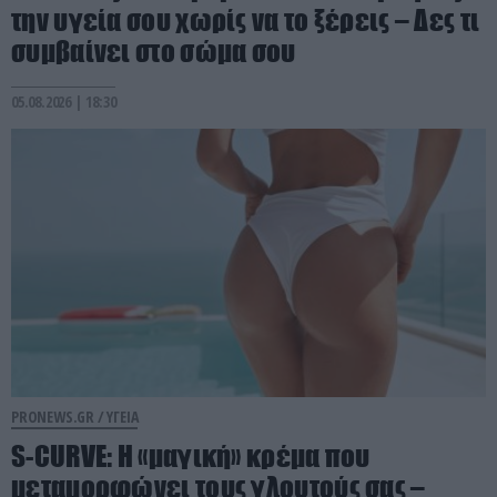
την υγεία σου χωρίς να το ξέρεις – Δες τι
συμβαίνει στο σώμα σου
05.08.2026 | 18:30
PRONEWS.GR /
ΥΓΕΙΑ
S-CURVE: Η «μαγική» κρέμα που
μεταμορφώνει τους γλουτούς σας –