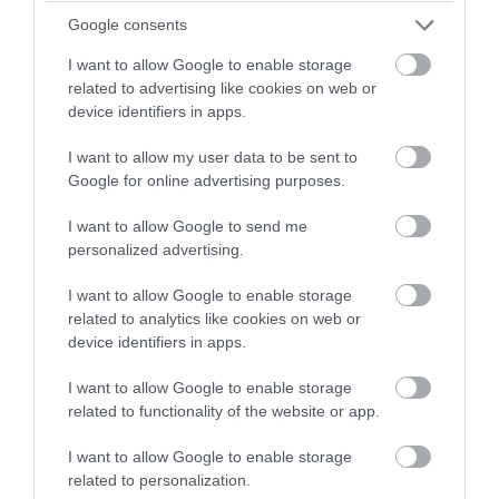
ικανότητα του σώματος να καταπολεμά
Google consents
τις λοιμώξεις.
I want to allow Google to enable storage
related to advertising like cookies on web or
8. Ακολουθήστε τις ιατρικές
device identifiers in apps.
συμβουλές
I want to allow my user data to be sent to
Google for online advertising purposes.
Μείνετε ενημερωμένοι με τους
εμβολιασμούς και ακολουθήστε τυχόν
I want to allow Google to send me
συνταγογραφούμενες θεραπείες για
personalized advertising.
υπάρχουσες παθήσεις υγείας.
I want to allow Google to enable storage
related to analytics like cookies on web or
Συμβουλευτείτε γιατρό εάν
device identifiers in apps.
αντιμετωπίζετε συχνές ή σοβαρές
I want to allow Google to enable storage
λοιμώξεις.
related to functionality of the website or app.
ΕΙΔΗΣΕΙΣ ΣΗΜΕΡΑ
I want to allow Google to enable storage
related to personalization.