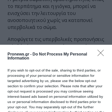
το περπάτημα και η γιόγκα, μπορεί να
ενισχύσει την λειτουργία του
ανοσοποιητικού χωρίς να καταπονεί
υπερβολικά το σώμα.
Αποφύγετε τις υπερβολικές προπονήσεις
υψηλής έντασης, οι οποίες μπορεί να
καταστείλουν προσωρινά την ανοσία.
Pronews.gr -
Do Not Process My Personal
Information
5. Εξασφαλίστε επαρκή ύπνο
If you wish to opt-out of the sale, sharing to third parties, or
processing of your personal or sensitive information for
Επιδιώξτε 7-9 ώρες ποιοτικού ύπνου τη
targeted advertising by us, please use the below opt-out
νύχτα, για να επιτρέψετε στο σώμα σας
section to confirm your selection. Please note that after your
να ανακάμψει και να ενισχύσει την άμυνά
opt-out request is processed you may continue seeing
interest-based ads based on personal information utilized by
του.
us or personal information disclosed to third parties prior to
your opt-out. You may separately opt-out of the further
Καθιερώστε μια σταθερή ρουτίνα ύπνου