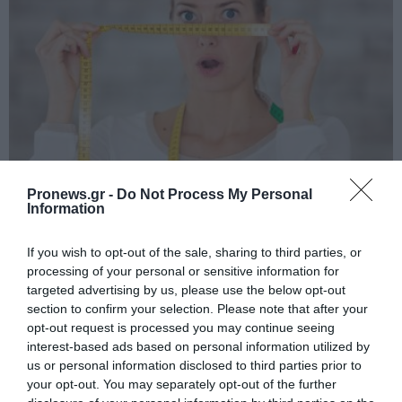
PRONEWS.GR /
ΥΓΕΙΑ
Pronews.gr -
Do Not Process My Personal
Information
Όσα αποκαλύπτει για την υγεία μας η
περίμετρος του λαιμού – Πότε
If you wish to opt-out of the sale, sharing to third parties, or
θεωρείται αυξημένη
processing of your personal or sensitive information for
targeted advertising by us, please use the below opt-out
section to confirm your selection. Please note that after your
10.08.2026 | 19:15
opt-out request is processed you may continue seeing
interest-based ads based on personal information utilized by
us or personal information disclosed to third parties prior to
your opt-out. You may separately opt-out of the further