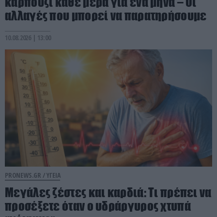
καρπούζι κάθε μέρα για ένα μήνα – Οι
αλλαγές που μπορεί να παρατηρήσουμε
10.08.2026 | 13:00
PRONEWS.GR /
ΥΓΕΙΑ
Μεγάλες ζέστες και καρδιά: Τι πρέπει να
προσέξετε όταν ο υδράργυρος χτυπά