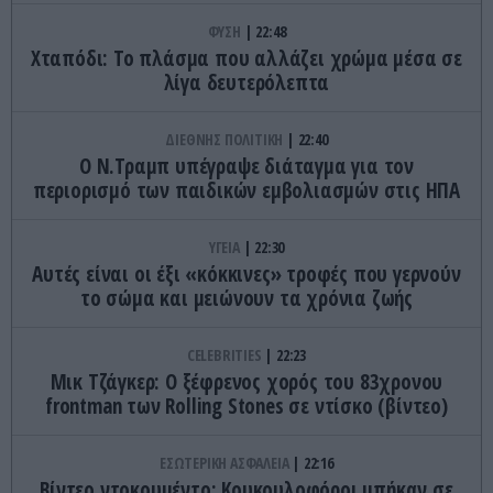
ΦΥΣΗ
22:48
Χταπόδι: Το πλάσμα που αλλάζει χρώμα μέσα σε
λίγα δευτερόλεπτα
ΔΙΕΘΝΗΣ ΠΟΛΙΤΙΚΗ
22:40
Ο Ν.Τραμπ υπέγραψε διάταγμα για τον
περιορισμό των παιδικών εμβολιασμών στις ΗΠΑ
ΥΓΕΙΑ
22:30
Αυτές είναι οι έξι «κόκκινες» τροφές που γερνούν
το σώμα και μειώνουν τα χρόνια ζωής
CELEBRITIES
22:23
Μικ Τζάγκερ: Ο ξέφρενος χορός του 83χρονου
frontman των Rolling Stones σε ντίσκο (βίντεο)
ΕΣΩΤΕΡΙΚΗ ΑΣΦΑΛΕΙΑ
22:16
Βίντεο ντοκουμέντο: Κουκουλοφόροι μπήκαν σε