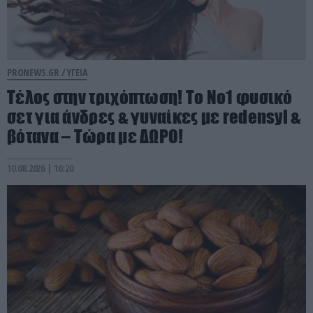
PRONEWS.GR /
ΥΓΕΙΑ
Τέλος στην τριχόπτωση! Το Νο1 φυσικό
σετ για άνδρες & γυναίκες με redensyl &
βότανα – Τώρα με ΔΩΡΟ!
10.08.2026 | 16:20