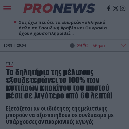
Σας έχω πει ότι τα «δωρεάν» ελληνικά
όπλα σε Σαουδική Αραβία και Ουκρανία
έχουν χρυσοπληρωθεί...
o
29
C
10
08
20:04
ΥΓΕΙΑ
Το δηλητήριο της μέλισσας
εξουδετερώνει το 100% των
κυττάρων καρκίνου του μαστού
μέσα σε λιγότερο από 60 λεπτά!
Εξετάζεται αν οι ιδιότητες της μελιττίνης
μπορούν να αξιοποιηθούν σε συνδυασμό με
υπάρχουσες αντικαρκινικές αγωγές