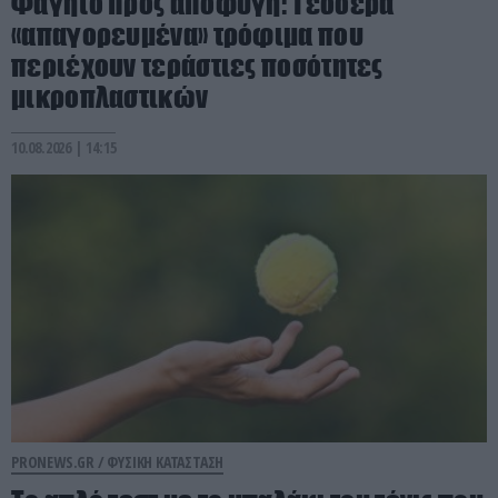
Φαγητό προς αποφυγή: Τέσσερα
«απαγορευμένα» τρόφιμα που
περιέχουν τεράστιες ποσότητες
μικροπλαστικών
10.08.2026 | 14:15
PRONEWS.GR /
ΦΥΣΙΚΗ ΚΑΤΑΣΤΑΣΗ