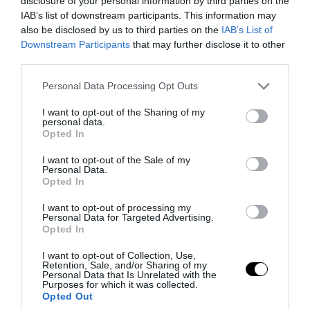
disclosure of your personal information by third parties on the
IAB’s list of downstream participants. This information may
also be disclosed by us to third parties on the
IAB’s List of
Downstream Participants
that may further disclose it to other
third parties.
Please note that this website/app uses one or more Google
Personal Data Processing Opt Outs
services and may gather and store information including but
not limited to your visit or usage behaviour. You may click to
I want to opt-out of the Sharing of my
personal data.
grant or deny consent to Google and its third-party tags to
PRONEWS.GR /
ΦΥΣΙΚΗ ΚΑΤΑΣΤΑΣΗ
Opted In
use your data for below specified purposes in below Google
Τέσσερις απλές ασκήσεις για καλύτερη
consent section.
I want to opt-out of the Sale of my
στάση σώματος: Πώς να «ξεμπλοκάρετε»
Personal Data.
Opted In
πλάτη και ώμους
I want to opt-out of processing my
Personal Data for Targeted Advertising.
10.08.2026 | 18:09
Opted In
I want to opt-out of Collection, Use,
Retention, Sale, and/or Sharing of my
Personal Data that Is Unrelated with the
Purposes for which it was collected.
Opted Out