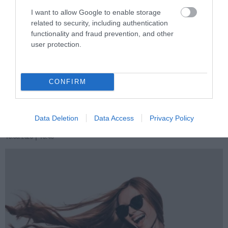
I want to allow Google to enable storage
related to security, including authentication
functionality and fraud prevention, and other
user protection.
PRONEWS.GR /
ΥΓΕΙΑ
Απώλεια βάρους μετά τα 40: Όσα πρέπει
CONFIRM
να ξέρετε για τη μέθοδο 2-2-2 που
μπορεί να σας βοηθήσει
Data Deletion
Data Access
Privacy Policy
10.08.2026 | 16:40