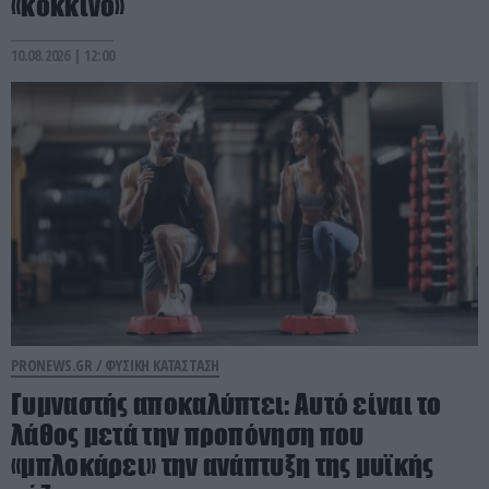
«κόκκινο»
10.08.2026 | 12:00
PRONEWS.GR /
ΦΥΣΙΚΗ ΚΑΤΑΣΤΑΣΗ
Γυμναστής αποκαλύπτει: Aυτό είναι το
λάθος μετά την προπόνηση που
«μπλοκάρει» την ανάπτυξη της μυϊκής