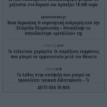
μεζονέτα στο Κορωπί και άρπαξαν 18.000 ευρώ
ygeiamasnews.gr
Άννα Κορακάκη: Η συγκινητική ανάρτηση από την
Ελληνίδα Ολυμπιονίκη – Αποκάλυψε το
σπουδαιότερο «μετάλλιό» της
X-FILES
22:10
Το τελευταίο χαμόγελο: Οι παράξενες εκφράσεις
που μπορεί να εμφανιστούν μετά τον θάνατο
ΥΓΕΙΑ
22:03
Το λάθος στην απόψυξη που μπορεί να
προκαλέσει τροφική δηλητηρίαση – Τι
προειδοποιεί φαρμακοποιός
ΔΕΙΤΕ ΟΛΑ ΤΑ ΝΕΑ
ΕΣΩΤΕΡΙΚΗ ΑΣΦΑΛΕΙΑ
21:58
Νεκρό βρέφος 15 μηνών στα Τρίκαλα – Στο