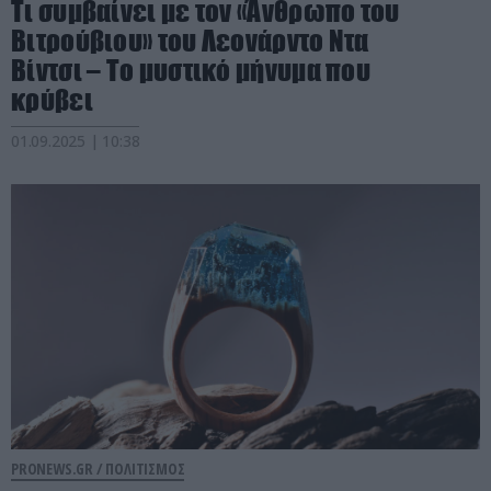
Τι συμβαίνει με τον «Άνθρωπο του
Βιτρούβιου» του Λεονάρντο Ντα
Βίντσι – Το μυστικό μήνυμα που
κρύβει
01.09.2025 | 10:38
PRONEWS.GR /
ΠΟΛΙΤΙΣΜΟΣ