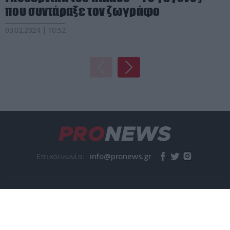
που συντάραξε τον ζωγράφο
03.02.2024 | 10:52
Επικοινωνία:
© pronews.gr 2026
Η Εταιρεία
Όροι χρήσης
Ταυτότητα
Επικοινωνία