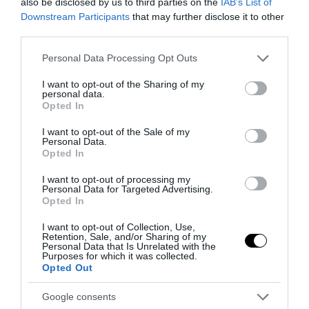
also be disclosed by us to third parties on the
IAB’s List of
έκθεση-σταθμό
Downstream Participants
that may further disclose it to other
third parties.
25.04.2025 | 22:47
Please note that this website/app uses one or more Google
Personal Data Processing Opt Outs
services and may gather and store information including but
not limited to your visit or usage behaviour. You may click to
I want to opt-out of the Sharing of my
personal data.
grant or deny consent to Google and its third-party tags to
Opted In
use your data for below specified purposes in below Google
consent section.
I want to opt-out of the Sale of my
Personal Data.
Opted In
I want to opt-out of processing my
Personal Data for Targeted Advertising.
Opted In
I want to opt-out of Collection, Use,
Retention, Sale, and/or Sharing of my
Personal Data that Is Unrelated with the
PRONEWS.GR /
ΕΙΚΑΣΤΙΚΑ
Purposes for which it was collected.
Opted Out
Η Εθνική Πινακοθήκη επαναφέρει τα
βλάσφημα «έργα» από την έκθεση «Η
Google consents