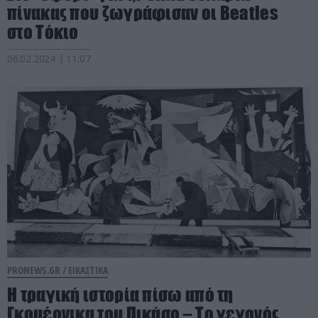
πίνακας που ζωγράφισαν οι Beatles
στο Τόκιο
06.02.2024 | 11:07
PRONEWS.GR /
ΕΙΚΑΣΤΙΚΑ
Η τραγική ιστορία πίσω από τη
Γκουέρνικα του Πικάσο – To γεγονός