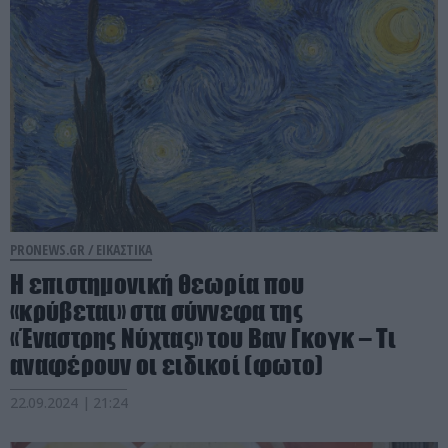
PRONEWS.GR /
ΕΙΚΑΣΤΙΚΑ
H επιστημονική θεωρία που
«κρύβεται» στα σύννεφα της
«Έναστρης Νύχτας» του Βαν Γκογκ – Τι
αναφέρουν οι ειδικοί (φωτο)
22.09.2024 | 21:24