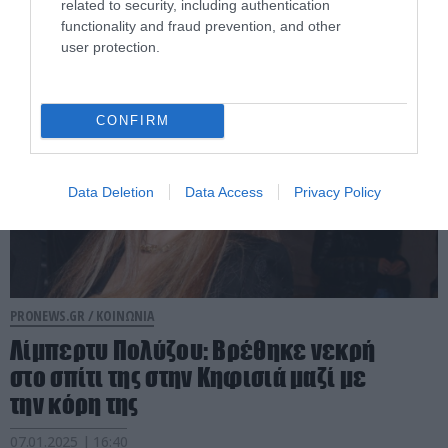
related to security, including authentication
21.01.2025 | 18:31
functionality and fraud prevention, and other
user protection.
CONFIRM
Data Deletion
Data Access
Privacy Policy
PRONEWS.GR /
ΚΟΙΝΩΝΙΑ
Λίμπερτυ Πολύζου: Βρέθηκε νεκρή
στο σπίτι της στην Κηφισιά μαζί με
την κόρη της
07.01.2025 | 16:40