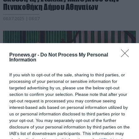
Πινακοθήκη Δήμου Αθηναίων
08.07.2025 | 08:07
Pronews.gr -
Do Not Process My Personal
Information
If you wish to opt-out of the sale, sharing to third parties, or
processing of your personal or sensitive information for
targeted advertising by us, please use the below opt-out
section to confirm your selection. Please note that after your
opt-out request is processed you may continue seeing
interest-based ads based on personal information utilized by
PRONEWS.GR /
ΕΙΚΑΣΤΙΚΑ
us or personal information disclosed to third parties prior to
«Emerald Paintings» στην Γκαλερί
your opt-out. You may separately opt-out of the further
disclosure of your personal information by third parties on the
Σκουφά: Η εντυπωσιακή «ώριμη»
IAB’s list of downstream participants. This information may
εποχή της Στέλλας Καπεζάνου σε μια