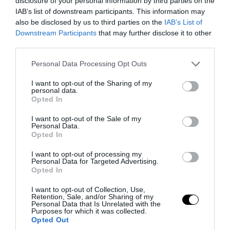
disclosure of your personal information by third parties on the
IAB’s list of downstream participants. This information may
also be disclosed by us to third parties on the
IAB’s List of
Downstream Participants
that may further disclose it to other
third parties.
Please note that this website/app uses one or more Google
Personal Data Processing Opt Outs
services and may gather and store information including but
PRONEWS.GR /
ΔΙΕΘΝΗΣ ΑΣΦΑΛΕΙΑ
not limited to your visit or usage behaviour. You may click to
I want to opt-out of the Sharing of my
personal data.
grant or deny consent to Google and its third-party tags to
Ποια Στενά του Ορμούζ; – Αυτή είναι η πιο
Opted In
use your data for below specified purposes in below Google
επικίνδυνη θαλάσσια οδός για τα πλοία
consent section.
I want to opt-out of the Sale of my
– Στο στόχαστρο και ελληνόκτητα!
Personal Data.
Opted In
08.08.2026 | 10:49
I want to opt-out of processing my
Personal Data for Targeted Advertising.
Opted In
I want to opt-out of Collection, Use,
Retention, Sale, and/or Sharing of my
Personal Data that Is Unrelated with the
Purposes for which it was collected.
Opted Out