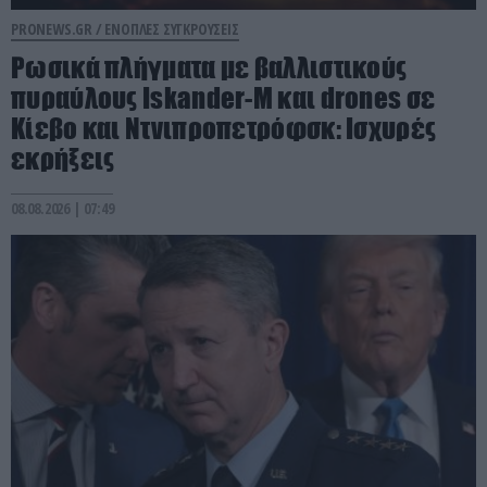
PRONEWS.GR /
ΕΝΟΠΛΕΣ ΣΥΓΚΡΟΥΣΕΙΣ
Ρωσικά πλήγματα με βαλλιστικούς
πυραύλους Iskander-M και drones σε
Κίεβο και Ντνιπροπετρόφσκ: Ισχυρές
εκρήξεις
08.08.2026 | 07:49