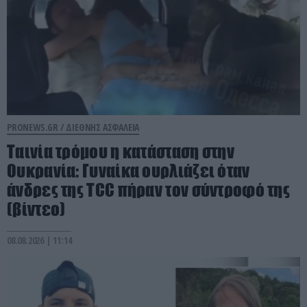
PRONEWS.GR /
ΔΙΕΘΝΗΣ ΑΣΦΑΛΕΙΑ
Ταινία τρόμου η κατάσταση στην
Ουκρανία: Γυναίκα ουρλιάζει όταν
άνδρες της TCC πήραν τον σύντροφό της
(βίντεο)
08.08.2026 | 11:14