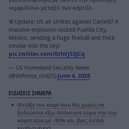
«εμφυλίου» μεταξύ των καρτέλ.
🚨Update: US air strikes against Cartels? A
massive explosion rocked Puebla City,
Mexico, sending a huge fireball and thick
smoke into the sky!
pic.twitter.com/0zhVjS3JCq
— US Homeland Security News
(@defense_civil25)
June 4, 2026
ΕΙΔΗΣΕΙΣ ΣΗΜΕΡΑ
Φτιάξε τον καφέ που θες χωρίς να
ξοδεύεσαι έξω: Απόκτησε τώρα την top
καφετιέρα με -30% και βγες διπλά
κερδισμένος!