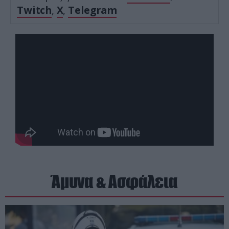
Twitch
,
X
,
Telegram
Άμυνα & Ασφάλεια