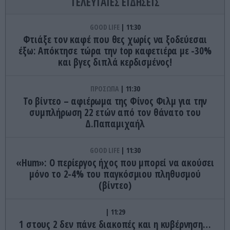
ΤΕΛΕΥΤΑΙΕΣ ΕΙΔΗΣΕΙΣ
GOOD LIFE
11:30
Φτιάξε τον καφέ που θες χωρίς να ξοδεύεσαι
έξω: Απόκτησε τώρα την top καφετιέρα με -30%
και βγες διπλά κερδισμένος!
ΠΡΟΣΩΠΑ
11:30
Το βίντεο – αφιέρωμα της Φίνος Φιλμ για την
συμπλήρωση 22 ετών από τον θάνατο του
Δ.Παπαμιχαήλ
GOOD LIFE
11:30
«Hum»: O περίεργος ήχος που μπορεί να ακούσει
μόνο το 2-4% του παγκόσμιου πληθυσμού
(βίντεο)
11:29
1 στους 2 δεν πάνε διακοπές και η κυβέρνηση…