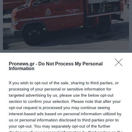
PRONEWS.GR /
ΕΣΩΤΕΡΙΚΗ ΑΣΦΑΛΕΙΑ
Αθήνα: Φωτιά σε εγκαταλελειμμένο
Pronews.gr -
Do Not Process My Personal
Information
κτίριο στην Κουμουνδούρου –
Απεγκλωβίστηκε ένα άτομο
If you wish to opt-out of the sale, sharing to third parties, or
processing of your personal or sensitive information for
08.08.2026 | 10:56
targeted advertising by us, please use the below opt-out
section to confirm your selection. Please note that after your
opt-out request is processed you may continue seeing
interest-based ads based on personal information utilized by
us or personal information disclosed to third parties prior to
your opt-out. You may separately opt-out of the further