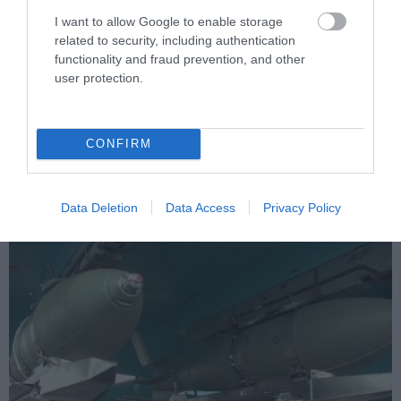
I want to allow Google to enable storage
related to security, including authentication
functionality and fraud prevention, and other
PRONEWS.GR /
ΕΣΩΤΕΡΙΚΗ ΑΣΦΑΛΕΙΑ
user protection.
Χαροπαλεύει ο 43χρονος που
τραυματίστηκε με πατίνι στη Λάρισα –
CONFIRM
Παραμένει διασωληνωμένος στη ΜΕΘ
08.08.2026 | 10:21
Data Deletion
Data Access
Privacy Policy