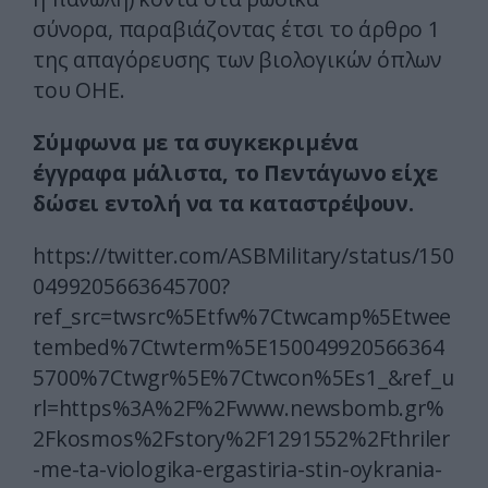
σύνορα, παραβιάζοντας έτσι το άρθρο 1
της απαγόρευσης των βιολογικών όπλων
του ΟΗΕ.
Σύμφωνα με τα συγκεκριμένα
έγγραφα μάλιστα, το Πεντάγωνο είχε
δώσει εντολή να τα καταστρέψουν.
https://twitter.com/ASBMilitary/status/150
0499205663645700?
ref_src=twsrc%5Etfw%7Ctwcamp%5Etwee
tembed%7Ctwterm%5E150049920566364
5700%7Ctwgr%5E%7Ctwcon%5Es1_&ref_u
rl=https%3A%2F%2Fwww.newsbomb.gr%
2Fkosmos%2Fstory%2F1291552%2Fthriler
-me-ta-viologika-ergastiria-stin-oykrania-