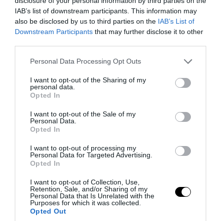
disclosure of your personal information by third parties on the
08.08.2026 | 18:41
IAB’s list of downstream participants. This information may
also be disclosed by us to third parties on the
IAB’s List of
Downstream Participants
that may further disclose it to other
third parties.
Please note that this website/app uses one or more Google
Personal Data Processing Opt Outs
services and may gather and store information including but
not limited to your visit or usage behaviour. You may click to
I want to opt-out of the Sharing of my
personal data.
grant or deny consent to Google and its third-party tags to
Opted In
use your data for below specified purposes in below Google
consent section.
I want to opt-out of the Sale of my
Personal Data.
Opted In
I want to opt-out of processing my
PRONEWS.GR /
ΔΙΕΘΝΗΣ ΑΣΦΑΛΕΙΑ
Personal Data for Targeted Advertising.
Opted In
Ομάν: Επίθεση σε πλοίο στα ανοιχτά –
Φωτιά μετά από πλήγμα
I want to opt-out of Collection, Use,
Retention, Sale, and/or Sharing of my
Personal Data that Is Unrelated with the
Purposes for which it was collected.
08.08.2026 | 16:46
Opted Out