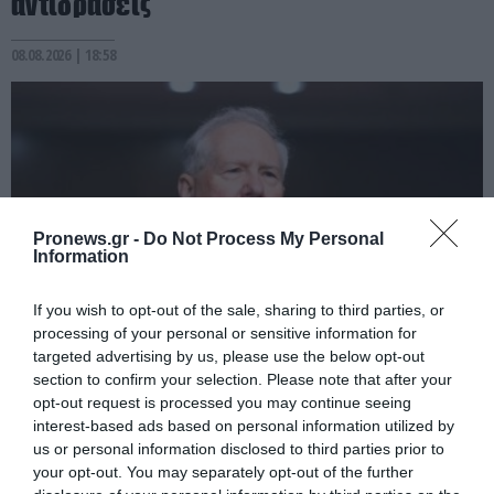
αντιδράσεις
08.08.2026 | 18:58
Pronews.gr -
Do Not Process My Personal
Information
If you wish to opt-out of the sale, sharing to third parties, or
processing of your personal or sensitive information for
targeted advertising by us, please use the below opt-out
PRONEWS.GR /
ΔΙΕΘΝΗΣ ΑΣΦΑΛΕΙΑ
section to confirm your selection. Please note that after your
Πεντάγωνο: Κατηγορεί πρώην υπουργό
opt-out request is processed you may continue seeing
interest-based ads based on personal information utilized by
Αεροπορίας για διαρροή απόρρητων
us or personal information disclosed to third parties prior to
πληροφοριών
your opt-out. You may separately opt-out of the further