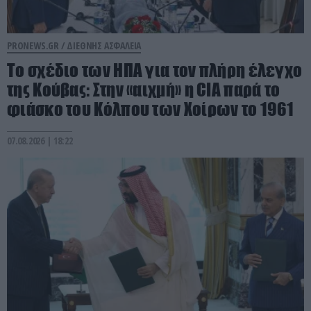
PRONEWS.GR /
ΔΙΕΘΝΗΣ ΑΣΦΑΛΕΙΑ
To σχέδιο των ΗΠΑ για τον πλήρη έλεγχο
της Κούβας: Στην «αιχμή» η CIA παρά το
φιάσκο του Κόλπου των Χοίρων το 1961
07.08.2026 | 18:22