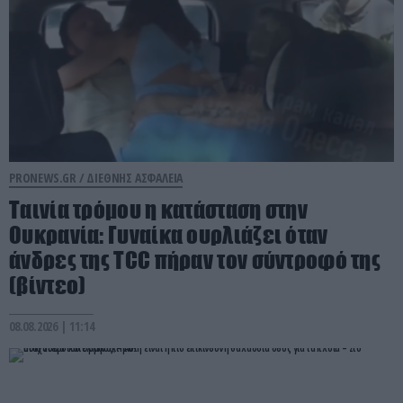
PRONEWS.GR /
ΔΙΕΘΝΗΣ ΑΣΦΑΛΕΙΑ
Ταινία τρόμου η κατάσταση στην
Ουκρανία: Γυναίκα ουρλιάζει όταν
άνδρες της TCC πήραν τον σύντροφό της
(βίντεο)
08.08.2026 | 11:14