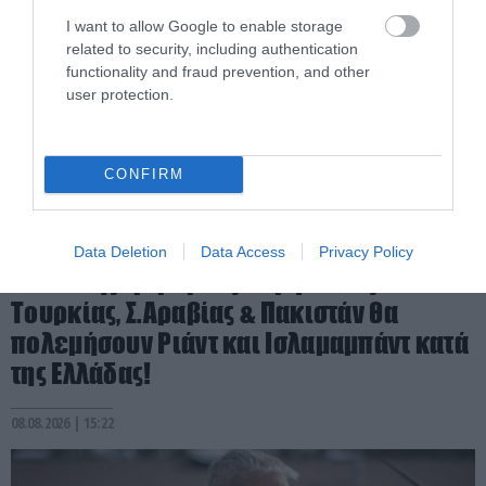
I want to allow Google to enable storage
related to security, including authentication
functionality and fraud prevention, and other
user protection.
CONFIRM
PRONEWS.GR /
ΔΙΕΘΝΗΣ ΑΣΦΑΛΕΙΑ
Data Deletion
Data Access
Privacy Policy
Βάσει της τριμερούς συμφωνίας
Τουρκίας, Σ.Αραβίας & Πακιστάν θα
πολεμήσουν Ριάντ και Ισλαμαμπάντ κατά
της Ελλάδας!
08.08.2026 | 15:22