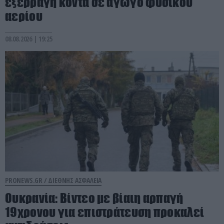
εξερράγη κοντά σε αγωγό φυσικού
αερίου
08.08.2026 | 19:25
PRONEWS.GR /
ΔΙΕΘΝΗΣ ΑΣΦΑΛΕΙΑ
Ουκρανία: Βίντεο με βίαιη αρπαγή
19χρονου για επιστράτευση προκαλεί