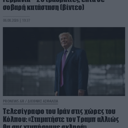
σοβαρή κατάσταση (βίντεο)
06.08.2026 | 19:37
PRONEWS.GR /
ΔΙΕΘΝΗΣ ΑΣΦΑΛΕΙΑ
Τελεσίγραφο του Ιράν στις χώρες του
Κόλπου: «Σταματήστε τον Τραμπ αλλιώς
θα σας χτυπήσουμε σκληρά»