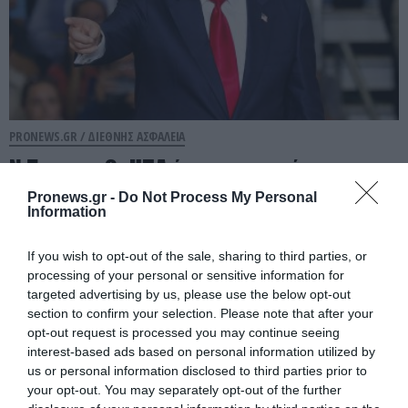
PRONEWS.GR /
ΔΙΕΘΝΗΣ ΑΣΦΑΛΕΙΑ
Ν.Τραμπ: «Οι ΗΠΑ έχουν απεριόριστα
αποθέματα όπλων και πυρομαχικών»
Pronews.gr -
Do Not Process My Personal
Information
(βίντεο)
If you wish to opt-out of the sale, sharing to third parties, or
07.08.2026 | 06:25
processing of your personal or sensitive information for
targeted advertising by us, please use the below opt-out
section to confirm your selection. Please note that after your
opt-out request is processed you may continue seeing
interest-based ads based on personal information utilized by
us or personal information disclosed to third parties prior to
your opt-out. You may separately opt-out of the further