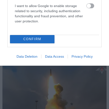
I want to allow Google to enable storage
related to security, including authentication
functionality and fraud prevention, and other
PRONEWS.GR /
ΔΙΕΘΝΗΣ ΑΣΦΑΛΕΙΑ
user protection.
Διοικητής συριακής μεραρχίας
αναλαμβάνει Τούρκος – Άγκυρα:
«Απειλές κατά της Συρίας είναι σαν να
CONFIRM
απειλούν εμάς»
Data Deletion
Data Access
Privacy Policy
06.08.2026 | 23:32