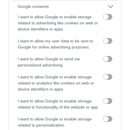
Google consents
I want to allow Google to enable storage
related to advertising like cookies on web or
PRONEWS.GR /
ΔΙΕΘΝΗΣ ΑΣΦΑΛΕΙΑ
device identifiers in apps.
Ο Μ.Ρούμπιο έθεσε σε εφαρμογή νέα
I want to allow my user data to be sent to
οδηγία: «Όποιος ζητά βίζα στις ΗΠΑ θα
Google for online advertising purposes.
δείχνει τα social media – Τίποτα κρυφό»
I want to allow Google to send me
personalized advertising.
06.08.2026 | 23:52
I want to allow Google to enable storage
related to analytics like cookies on web or
device identifiers in apps.
I want to allow Google to enable storage
related to functionality of the website or app.
I want to allow Google to enable storage
related to personalization.