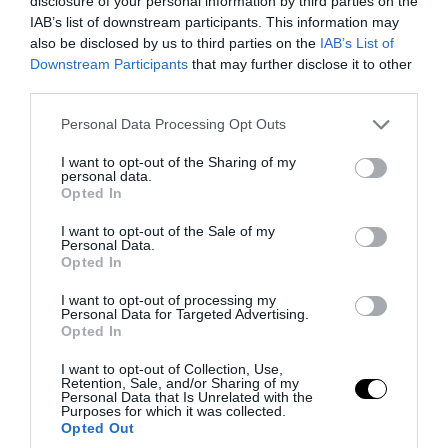
disclosure of your personal information by third parties on the
IAB’s list of downstream participants. This information may
also be disclosed by us to third parties on the
IAB’s List of
Downstream Participants
that may further disclose it to other
third parties.
Please note that this website/app uses one or more Google
PRONEWS.GR /
ΔΙΕΘΝΗΣ ΑΣΦΑΛΕΙΑ
Personal Data Processing Opt Outs
services and may gather and store information including but
Η Σαουδική Αραβία, η Τουρκία και το
not limited to your visit or usage behaviour. You may click to
I want to opt-out of the Sharing of my
personal data.
Πακιστάν θα υπογράψουν συμφωνία
grant or deny consent to Google and its third-party tags to
Opted In
use your data for below specified purposes in below Google
αμοιβαίας άμυνας
consent section.
I want to opt-out of the Sale of my
Personal Data.
07.08.2026 | 06:14
Opted In
I want to opt-out of processing my
Personal Data for Targeted Advertising.
Opted In
I want to opt-out of Collection, Use,
Retention, Sale, and/or Sharing of my
Personal Data that Is Unrelated with the
Purposes for which it was collected.
Opted Out