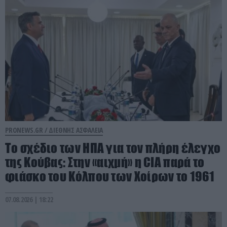
PRONEWS.GR /
ΔΙΕΘΝΗΣ ΑΣΦΑΛΕΙΑ
To σχέδιο των ΗΠΑ για τον πλήρη έλεγχο
της Κούβας: Στην «αιχμή» η CIA παρά το
φιάσκο του Κόλπου των Χοίρων το 1961
07.08.2026 | 18:22