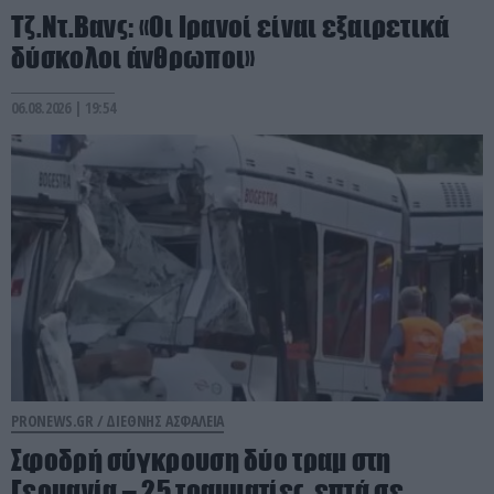
Τζ.Ντ.Βανς: «Οι Ιρανοί είναι εξαιρετικά
δύσκολοι άνθρωποι»
06.08.2026 | 19:54
PRONEWS.GR /
ΔΙΕΘΝΗΣ ΑΣΦΑΛΕΙΑ
Σφοδρή σύγκρουση δύο τραμ στη
Γερμανία – 25 τραυματίες, επτά σε