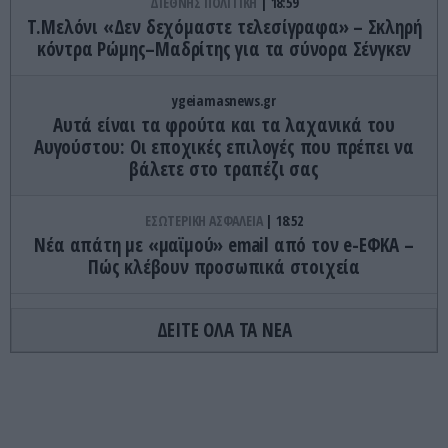
ΔΙΕΘΝΗΣ ΠΟΛΙΤΙΚΗ
18:59
Τ.Μελόνι «Δεν δεχόμαστε τελεσίγραφα» – Σκληρή
κόντρα Ρώμης–Μαδρίτης για τα σύνορα Σένγκεν
ygeiamasnews.gr
Αυτά είναι τα φρούτα και τα λαχανικά του
Αυγούστου: Οι εποχικές επιλογές που πρέπει να
βάλετε στο τραπέζι σας
ΕΣΩΤΕΡΙΚΗ ΑΣΦΑΛΕΙΑ
18:52
Νέα απάτη με «μαϊμού» email από τον e-ΕΦΚΑ –
Πώς κλέβουν προσωπικά στοιχεία
CELEBRITIES
18:51
ΔΕΙΤΕ ΟΛΑ ΤΑ ΝΕΑ
«Φωτιά και λάβρα» η Α.Παναγιώταρου που
πόζαρε με ένα μικροσκοπικό πορτοκαλί μαγιό –
Δείτε φωτογραφίες
CELEBRITIES
18:49