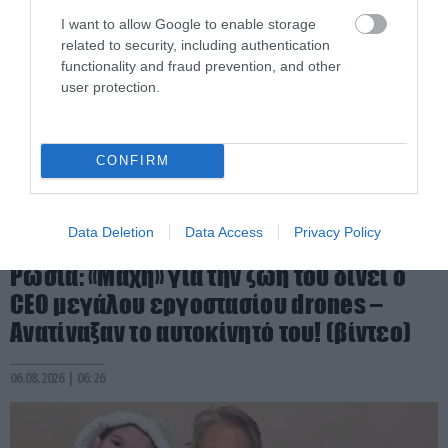
I want to allow Google to enable storage
related to security, including authentication
functionality and fraud prevention, and other
user protection.
CONFIRM
Data Deletion
Data Access
Privacy Policy
PRONEWS.GR /
ΔΙΕΘΝΗΣ ΑΣΦΑΛΕΙΑ
Ρωσία: «Μάχη» για την ζωή του δίνει ο
CEO μεγάλου εργοστασίου drones –
Ανατίναξαν το αυτοκίνητό του! (βίντεο)
06.08.2026 | 06:26