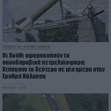
PRONEWS.GR /
ΔΙΕΘΝΗΣ ΑΣΦΑΛΕΙΑ
Οι Χούθι σφυροκοπούν τα
σαουδαραβικά πετρελαιοφόρα:
Χτύπησαν το δεύτερο σε μία ημέρα στην
Ερυθρά Θάλασσα
05.08.2026 | 23:07