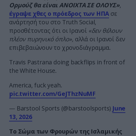
Ορμούζ θα είναι ΑΝΟΙΧΤΑ ΣΕ ΟΛΟΥΣ»
,
έγραψε χθες ο πρόεδρος των ΗΠΑ
σε
ανάρτησή του στο Truth Social,
προσθέτοντας ότι οι Ιρανοί
«δεν θέλουν
πλέον πυρηνικό όπλο»,
αλλά οι Ιρανοί δεν
επιβεβαιώνουν το χρονοδιάγραμμα.
Travis Pastrana doing backflips in front of
the White House.
America, fuck yeah.
pic.twitter.com/GeJThzNuMF
— Barstool Sports (@barstoolsports)
June
13, 2026
Το Σώμα των Φρουρών της Ισλαμικής