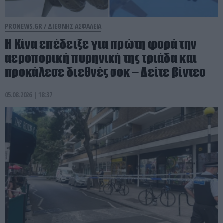
PRONEWS.GR /
ΔΙΕΘΝΗΣ ΑΣΦΑΛΕΙΑ
Η Κίνα επέδειξε για πρώτη φορά την
αεροπορική πυρηνική της τριάδα και
προκάλεσε διεθνές σοκ – Δείτε βίντεο
05.08.2026 | 18:37