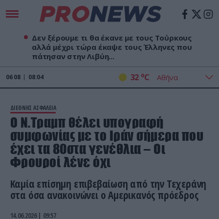
Δεν ξέρουμε τι θα έκανε με τους Τούρκους
αλλά μέχρι τώρα έκαψε τους Έλληνες που
πάτησαν στην Λιβύη...
o
32
C
06
08
08:04
ΔΙΕΘΝΗΣ ΑΣΦΑΛΕΙΑ
Ο Ν.Τραμπ θέλει υπογραφή
συμφωνίας με το Ιράν σήμερα που
έχει τα 80στα γενέθλια – Οι
Φρουροί λένε όχι
Καμία επίσημη επιβεβαίωση από την Τεχεράνη
στα όσα ανακοινώνει ο Αμερικανός πρόεδρος
14.06.2026 | 09:57