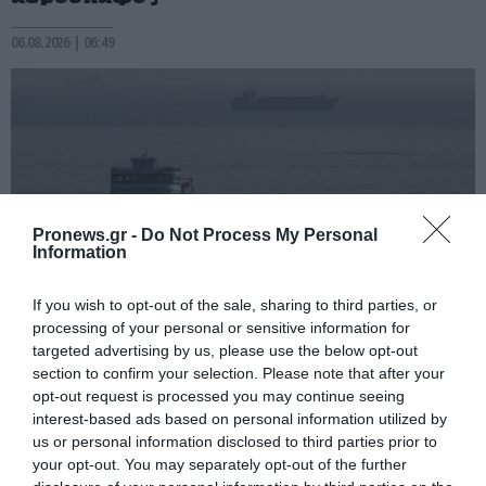
06.08.2026 | 06:49
Pronews.gr -
Do Not Process My Personal
Information
If you wish to opt-out of the sale, sharing to third parties, or
processing of your personal or sensitive information for
PRONEWS.GR /
ΔΙΕΘΝΗΣ ΑΣΦΑΛΕΙΑ
targeted advertising by us, please use the below opt-out
section to confirm your selection. Please note that after your
Νέες εκρήξεις κοντά σε δεξαμενόπλοιο
opt-out request is processed you may continue seeing
στα Στενά του Ορμούζ: Καλά στην υγεία
interest-based ads based on personal information utilized by
us or personal information disclosed to third parties prior to
του το πλήρωμα
your opt-out. You may separately opt-out of the further