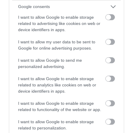
Google consents
I want to allow Google to enable storage
related to advertising like cookies on web or
device identifiers in apps.
I want to allow my user data to be sent to
Google for online advertising purposes.
I want to allow Google to send me
personalized advertising.
I want to allow Google to enable storage
PRONEWS.GR /
ΔΙΕΘΝΗΣ ΑΣΦΑΛΕΙΑ
related to analytics like cookies on web or
Ν.Τραμπ για Ιράν: «Ήμασταν έτοιμοι για
device identifiers in apps.
τη μεγαλύτερη επίθεση μετά τον Β’
I want to allow Google to enable storage
Παγκόσμιο Πόλεμο» (βίντεο)
related to functionality of the website or app.
06.08.2026 | 06:26
I want to allow Google to enable storage
related to personalization.