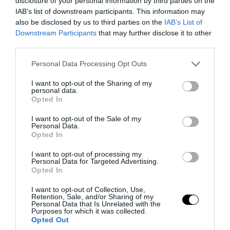
disclosure of your personal information by third parties on the
IAB’s list of downstream participants. This information may
also be disclosed by us to third parties on the
IAB’s List of
Downstream Participants
that may further disclose it to other
third parties.
Please note that this website/app uses one or more Google
Personal Data Processing Opt Outs
services and may gather and store information including but
not limited to your visit or usage behaviour. You may click to
I want to opt-out of the Sharing of my
personal data.
grant or deny consent to Google and its third-party tags to
Opted In
use your data for below specified purposes in below Google
consent section.
I want to opt-out of the Sale of my
Personal Data.
Opted In
Διεθνής Ασφάλεια
I want to opt-out of processing my
Personal Data for Targeted Advertising.
Opted In
I want to opt-out of Collection, Use,
Retention, Sale, and/or Sharing of my
Personal Data that Is Unrelated with the
Purposes for which it was collected.
Opted Out