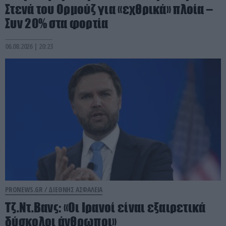
Στενά του Ορμούζ για «εχθρικά» πλοία –
Συν 20% στα φορτία
06.08.2026 | 20:23
PRONEWS.GR /
ΔΙΕΘΝΗΣ ΑΣΦΑΛΕΙΑ
Τζ.Ντ.Βανς: «Οι Ιρανοί είναι εξαιρετικά
δύσκολοι άνθρωποι»