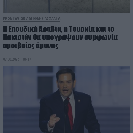
PRONEWS.GR /
ΔΙΕΘΝΗΣ ΑΣΦΑΛΕΙΑ
Η Σαουδική Αραβία, η Τουρκία και το
Πακιστάν θα υπογράψουν συμφωνία
αμοιβαίας άμυνας
07.08.2026 | 06:14