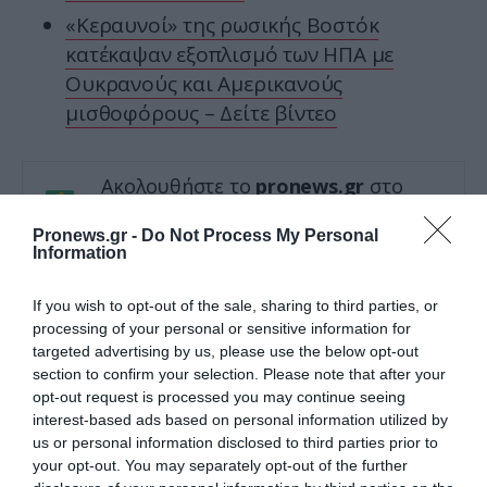
«Κεραυνοί» της ρωσικής Βοστόκ
κατέκαψαν εξοπλισμό των ΗΠΑ με
Ουκρανούς και Αμερικανούς
μισθοφόρους – Δείτε βίντεο
Ακολουθήστε το
pronews.gr
στο
Google News και μάθετε πρώτοι όλες
τις ειδήσεις
Pronews.gr -
Do Not Process My Personal
Information
If you wish to opt-out of the sale, sharing to third parties, or
TAGS:
ΗΠΑ
ΙΡΑΝ
ΠΑΚΙΣΤΑΝ
processing of your personal or sensitive information for
targeted advertising by us, please use the below opt-out
section to confirm your selection. Please note that after your
Δείτε μας ζωντανά στο
YouTube
,
opt-out request is processed you may continue seeing
interest-based ads based on personal information utilized by
Twitch
,
X
,
Telegram
us or personal information disclosed to third parties prior to
your opt-out. You may separately opt-out of the further