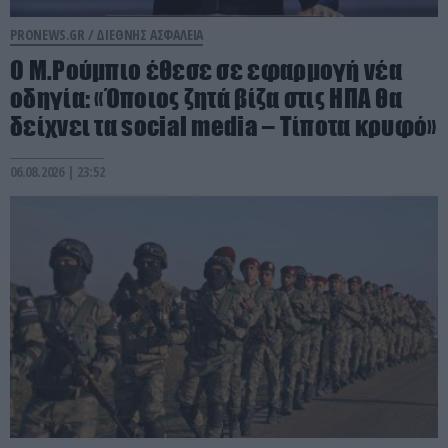
PRONEWS.GR /
ΔΙΕΘΝΗΣ ΑΣΦΑΛΕΙΑ
Ο Μ.Ρούμπιο έθεσε σε εφαρμογή νέα
οδηγία: «Όποιος ζητά βίζα στις ΗΠΑ θα
δείχνει τα social media – Τίποτα κρυφό»
06.08.2026 | 23:52