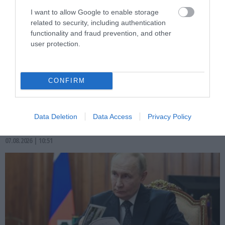
I want to allow Google to enable storage
related to security, including authentication
functionality and fraud prevention, and other
user protection.
PRONEWS.GR /
ΔΙΕΘΝΗΣ ΑΣΦΑΛΕΙΑ
CONFIRM
Γερμανία: Συνελήφθη 31χρονος που
εμπλέκεται στην εγκληματική
οργάνωση των τσιγαράδων του «Έντικ»
Data Deletion
Data Access
Privacy Policy
07.08.2026 | 10:51