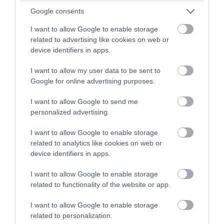
Google consents
I want to allow Google to enable storage
related to advertising like cookies on web or
device identifiers in apps.
PRONEWS.GR /
ΔΙΕΘΝΗΣ ΑΣΦΑΛΕΙΑ
I want to allow my user data to be sent to
Google for online advertising purposes.
Δεν είναι μόνο το Μαρόκο: Ποια χώρα
μετέφερε 2.000 παράνομους
I want to allow Google to send me
personalized advertising.
αλλοδαπούς και με ναρκωτικά στην
Ισπανία (βίντεο)
I want to allow Google to enable storage
related to analytics like cookies on web or
07.08.2026 | 16:12
device identifiers in apps.
I want to allow Google to enable storage
related to functionality of the website or app.
I want to allow Google to enable storage
related to personalization.