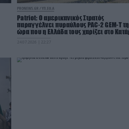
PRONEWS.GR /
ΥΠ.ΕΘ.Α
Patriot: Ο αμερικανικός Στρατός
παραγγέλνει πυραύλους PAC-2 GEM-T τη
ώρα που η Ελλάδα τους χαρίζει στο Κατά
24.07.2026 | 22:27