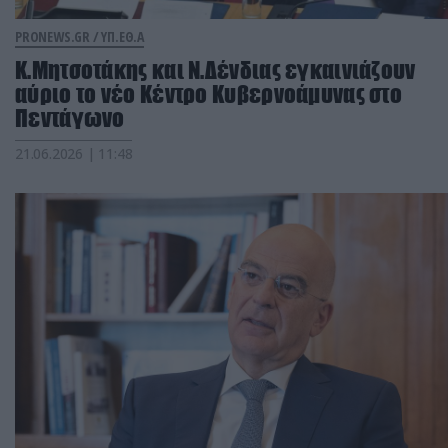
PRONEWS.GR /
ΥΠ.ΕΘ.Α
Κ.Μητσοτάκης και Ν.Δένδιας εγκαινιάζουν
αύριο το νέο Κέντρο Κυβερνοάμυνας στο
Πεντάγωνο
21.06.2026 | 11:48