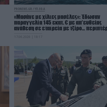
PRONEWS.GR /
ΥΠ.ΕΘ.Α
«Μασάνε με χίλιες μασέλες»: Έδωσαν
παραγγελία 145 εκατ. € με απ’ευθείας
ανάθεση σε εταιρεία με τζίρο… περιπτέ
17.06.2026 | 18:17