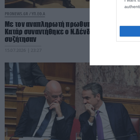
authenti
PRONEWS.GR /
ΥΠ.ΕΘ.Α
Με τον αναπληρωτή πρωθυπουργό του
Κατάρ συναντήθηκε ο Ν.Δένδιας: Τι
συζήτησαν
15.07.2026 | 23:27