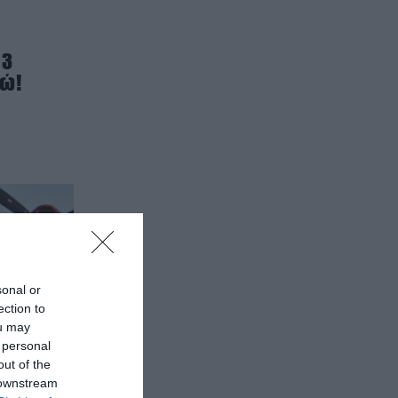
 3
ρώ!
sonal or
ection to
ou may
 personal
out of the
 downstream