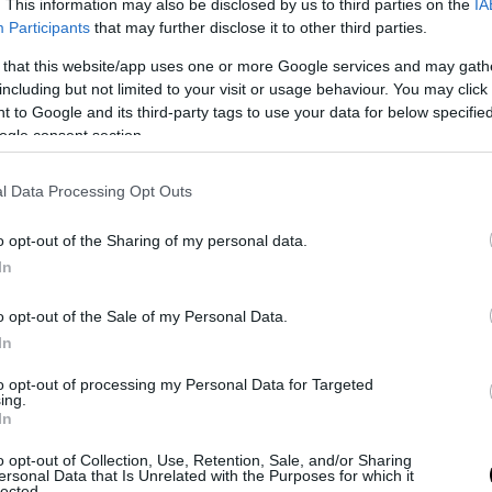
. This information may also be disclosed by us to third parties on the
IA
Participants
that may further disclose it to other third parties.
PRONEWS.GR /
ΥΠ.ΕΘ.Α
 that this website/app uses one or more Google services and may gath
Στη Μοίρα Πυροσβεστικών Αεροσκαφώ
including but not limited to your visit or usage behaviour. You may click 
στην 112 ΠΜ ο Ν.Δένδιας
 to Google and its third-party tags to use your data for below specifi
ogle consent section.
22.07.2026 | 22:51
l Data Processing Opt Outs
o opt-out of the Sharing of my personal data.
In
o opt-out of the Sale of my Personal Data.
In
to opt-out of processing my Personal Data for Targeted
ing.
In
o opt-out of Collection, Use, Retention, Sale, and/or Sharing
ersonal Data that Is Unrelated with the Purposes for which it
lected.