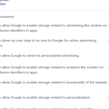
Out
PRONEWS.GR /
ΥΠ.ΕΘ.Α
consents
Η Ελλάδα παρέδωσε στην Ουκρανία
αποθέματα των α/α βλημάτων VT-1 Crota
o allow Google to enable storage related to advertising like cookies on
evice identifiers in apps.
και βλήματα Sea Sparrow του ΠΝ!
o allow my user data to be sent to Google for online advertising
17.07.2026 | 16:16
s.
to allow Google to send me personalized advertising.
o allow Google to enable storage related to analytics like cookies on
evice identifiers in apps.
o allow Google to enable storage related to functionality of the website
o allow Google to enable storage related to personalization.
o allow Google to enable storage related to security, including