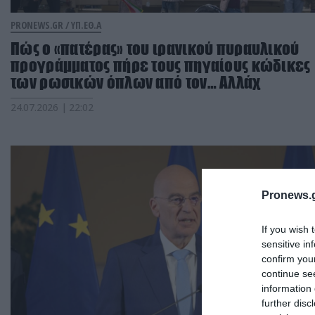
PRONEWS.GR /
ΥΠ.ΕΘ.Α
Πώς ο «πατέρας» του ιρανικού πυραυλικού
προγράμματος πήρε τους πηγαίους κώδικες
των ρωσικών όπλων από τον… Αλλάχ
24.07.2026 | 22:02
Pronews.g
If you wish 
sensitive in
confirm you
continue se
information 
further disc