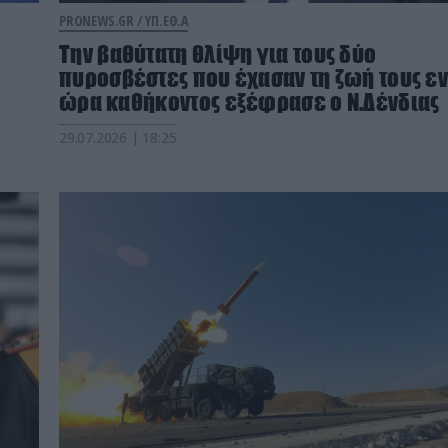
PRONEWS.GR /
ΥΠ.ΕΘ.Α
Την βαθύτατη θλίψη για τους δύο
πυροσβέστες που έχασαν τη ζωή τους ε
ώρα καθήκοντος εξέφρασε ο Ν.Δένδιας
29.07.2026 | 18:25