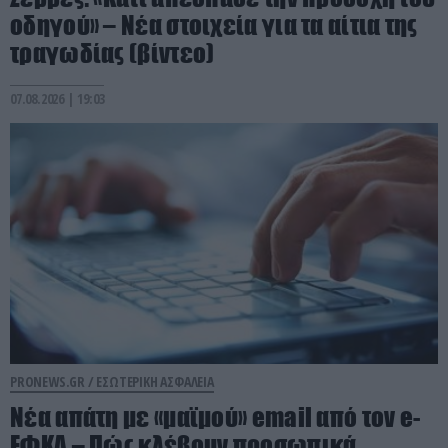
οδηγού» – Νέα στοιχεία για τα αίτια της
τραγωδίας (βίντεο)
07.08.2026 | 19:03
PRONEWS.GR /
ΕΣΩΤΕΡΙΚΗ ΑΣΦΑΛΕΙΑ
Νέα απάτη με «μαϊμού» email από τον e-
ΕΦΚΑ – Πώς κλέβουν προσωπικά