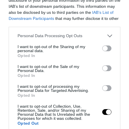
disclosure of your personal information by third parties on the
IAB’s list of downstream participants. This information may
also be disclosed by us to third parties on the
IAB’s List of
Downstream Participants
that may further disclose it to other
third parties.
Please note that this website/app uses one or more Google
PRONEWS.GR /
ΔΙΕΘΝΗΣ ΑΣΦΑΛΕΙΑ
Personal Data Processing Opt Outs
services and may gather and store information including but
Ρωσική επίθεση προκάλεσε σοβαρές
not limited to your visit or usage behaviour. You may click to
I want to opt-out of the Sharing of my
personal data.
ζημιές στο γήπεδο της Τσερνομόρετς
grant or deny consent to Google and its third-party tags to
Opted In
use your data for below specified purposes in below Google
(βίντεο)
consent section.
I want to opt-out of the Sale of my
Personal Data.
07.08.2026 | 21:46
Opted In
I want to opt-out of processing my
Personal Data for Targeted Advertising.
Opted In
I want to opt-out of Collection, Use,
Retention, Sale, and/or Sharing of my
Personal Data that Is Unrelated with the
Purposes for which it was collected.
Opted Out