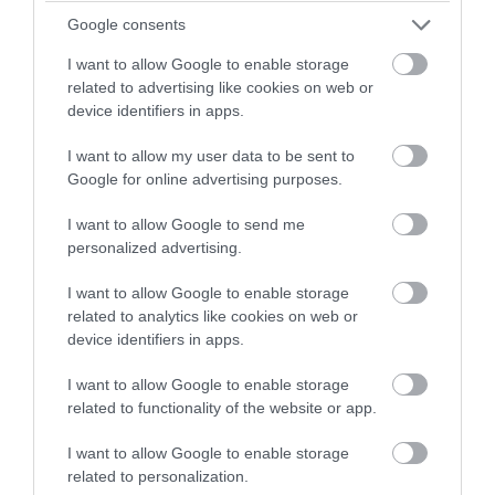
Google consents
I want to allow Google to enable storage
related to advertising like cookies on web or
PRONEWS.GR /
ΕΝΟΠΛΕΣ ΣΥΓΚΡΟΥΣΕΙΣ
device identifiers in apps.
«Μούδιασε» η Naftogaz που βλέπει κρύο
I want to allow my user data to be sent to
χειμώνα στο Κίεβο: Οι Ρώσοι διέλυσαν 7
Google for online advertising purposes.
εγκαταστάσεις του ουκρανικού
I want to allow Google to send me
κολοσσού!
personalized advertising.
07.08.2026 | 21:44
I want to allow Google to enable storage
related to analytics like cookies on web or
device identifiers in apps.
I want to allow Google to enable storage
related to functionality of the website or app.
I want to allow Google to enable storage
related to personalization.