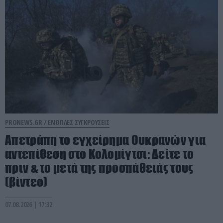
PRONEWS.GR /
ΕΝΟΠΛΕΣ ΣΥΓΚΡΟΥΣΕΙΣ
Απετράπη το εγχείρημα Ουκρανών για
αντεπίθεση στο Κολομίγτσι: Δείτε το
πριν & το μετά της προσπάθειάς τους
(βίντεο)
07.08.2026 | 17:32