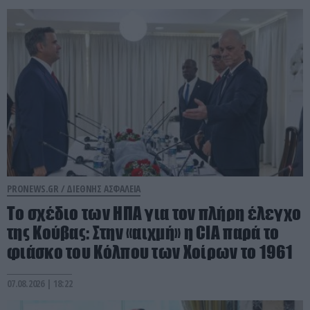
PRONEWS.GR /
ΔΙΕΘΝΗΣ ΑΣΦΑΛΕΙΑ
To σχέδιο των ΗΠΑ για τον πλήρη έλεγχο
της Κούβας: Στην «αιχμή» η CIA παρά το
φιάσκο του Κόλπου των Χοίρων το 1961
07.08.2026 | 18:22