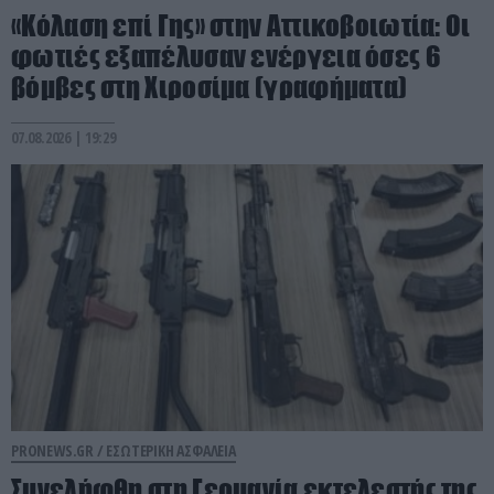
«Κόλαση επί Γης» στην Αττικοβοιωτία: Οι
φωτιές εξαπέλυσαν ενέργεια όσες 6
βόμβες στη Χιροσίμα (γραφήματα)
07.08.2026 | 19:29
PRONEWS.GR /
ΕΣΩΤΕΡΙΚΗ ΑΣΦΑΛΕΙΑ
Συνελήφθη στη Γερμανία εκτελεστής της