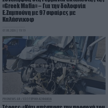
«Greek Mafia» – Για την δολοφνία
Ε.Ζαμπούνη με 97 σφαίρες με
Καλάσνικοφ
07.08.2026 | 19:19
PRONEWS.GR /
ΕΣΩΤΕΡΙΚΗ ΑΣΦΑΛΕΙΑ
Σέρρες: «Κάτι απέσπασε την προσοχή του