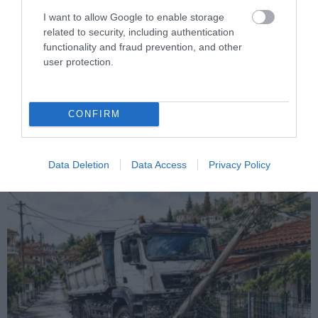
I want to allow Google to enable storage
related to security, including authentication
functionality and fraud prevention, and other
user protection.
PRONEWS.GR /
ΔΙΕΘΝΗΣ ΑΣΦΑΛΕΙΑ
Κυβερνοεπίθεση με στόχο τον Φρίντριχ
Μερτς – Ποιοι κρύβονται πίσω από το
CONFIRM
παραποιημένο βίντεο
07.08.2026 | 20:48
Data Deletion
Data Access
Privacy Policy