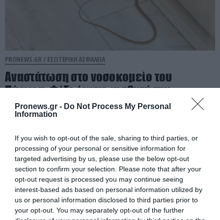
PRONEWS.GR /
ΕΣΩΤΕΡΙΚΗ ΑΣΦΑΛΕΙΑ
Αναστάτωση στο νοσοκομείο του
Πύργου: Φίδι έκανε αισθητή την
παρουσία του στα επείγοντα
Pronews.gr -
Do Not Process My Personal
Information
(φωτογραφίες)
If you wish to opt-out of the sale, sharing to third parties, or
07.08.2026 | 21:55
processing of your personal or sensitive information for
targeted advertising by us, please use the below opt-out
section to confirm your selection. Please note that after your
opt-out request is processed you may continue seeing
interest-based ads based on personal information utilized by
us or personal information disclosed to third parties prior to
your opt-out. You may separately opt-out of the further