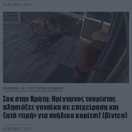
07.08.2026 | 18:36
PRONEWS.GR /
ΕΣΩΤΕΡΙΚΗ ΑΣΦΑΛΕΙΑ
Σοκ στην Κρήτη: Ημίγυμνος τουρίστας
πλησιάζει γυναίκα σε επιχείρηση και
ζητά «τιμή» για ανήλικο κορίτσι! (βίντεο)
07.08.2026 | 18:35