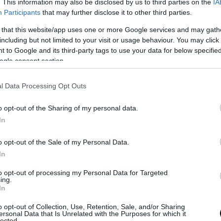
. This information may also be disclosed by us to third parties on the
IA
 Νετανιάχου.
Participants
that may further disclose it to other third parties.
 that this website/app uses one or more Google services and may gath
including but not limited to your visit or usage behaviour. You may click 
 to Google and its third-party tags to use your data for below specifi
ogle consent section.
l Data Processing Opt Outs
o opt-out of the Sharing of my personal data.
ση του Καραγκιούλ, αν την είχε κάνει οποιοσδή
In
ρκος δημοσιογράφος δεν θα είχε ιδιαίτερη σημα
o opt-out of the Sale of my Personal Data.
τε θα ερμηνεύονταν στα πλαίσια της «γραφικότ
In
ίζει τα τουρκικά ΜΜΕ.
to opt-out of processing my Personal Data for Targeted
ς μιλάει ο Καραγκιούλ (που είναι ο διευθυντ
ing.
In
ak της κατεξοχήν φιλοερντογανικής εφημερί
να μιλάει ο ίδιος ο Ερντογάν. Ότι αναφέρει τ
o opt-out of Collection, Use, Retention, Sale, and/or Sharing
ersonal Data that Is Unrelated with the Purposes for which it
ι και έχει πάρει την άδεια να το πει από τον
lected.