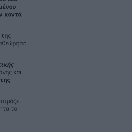
Σκιάθος: Φυλάκιση 15 μηνών στη
μένου
Βρετανίδα που μέθυσε με την
ανήλικη κόρη της και προκάλεσε
ν κοντά
επεισόδιο – Τι υποστήριξε
 της
ΕΣΩΤΕΡΙΚΗ ΑΣΦΑΛΕΙΑ
21:55
Αναστάτωση στο νοσοκομείο του
ναθεώρηση
Πύργου: Φίδι έκανε αισθητή την
παρουσία του στα επείγοντα
(φωτογραφίες)
τικής
άνης και
ΔΙΕΘΝΗΣ ΑΣΦΑΛΕΙΑ
21:46
 της
Ρωσική επίθεση προκάλεσε
σοβαρές ζημιές στο γήπεδο της
Τσερνομόρετς (βίντεο)
τοιμάζει
τητα το
ΕΝΟΠΛΕΣ ΣΥΓΚΡΟΥΣΕΙΣ
21:44
«Μούδιασε» η Naftogaz που
βλέπει κρύο χειμώνα στο Κίεβο: