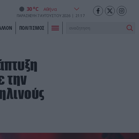
o
30
C
ΠΑΡΑΣΚΕΥΉ
7
ΑΥΓΟΎΣΤΟΥ
2026
21:17
ΑΛΛΟΝ
ΠΟΛΙΤΙΣΜΟΣ
νάπτυξη
ε την
αηλινούς