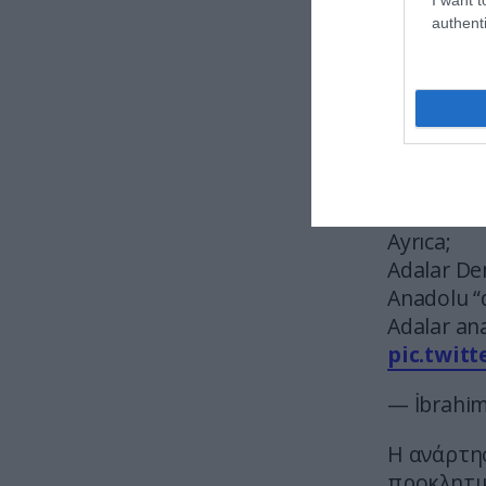
authenti
Η Ιστορί
αποδέκτη
Eğer Yuna
İsrail’i s
“Batı Tra
Ayrıca;
Adalar Den
Anadolu “
Adalar ana
pic.twit
— İbrahim
Η ανάρτησ
προκλητικ