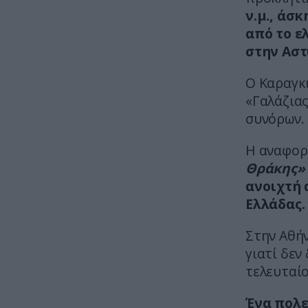
ν.μ., άσ
από το ε
στην Αστ
Ο Καραγκι
«Γαλάζιας
συνόρων.
Η αναφορ
Θράκης»
ανοιχτή 
Ελλάδας.
Στην Αθήν
γιατί δεν
τελευταίο
Ένα πολε