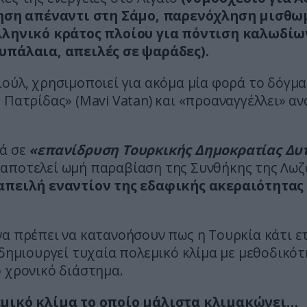
κηση απέναντι στη Σάμο, παρενόχληση μισθω
λληνικό κράτος πλοίου για πόντιση καλωδίω
υπάλαια, απειλές σε ψαράδες).
ούλ, χρησιμοποιεί για ακόμα μία φορά το δόγμα
 Πατρίδας» (Mavi Vatan) και «προαναγγέλλει» α
ά σε
«επανίδρυση Τουρκικής Δημοκρατίας Δυ
αποτελεί ωμή παραβίαση της Συνθήκης της Λωζ
απειλή εναντίον της εδαφικής ακεραιότητας
α πρέπει να κατανοήσουν πως η Τουρκία κάτι ε
 δημιουργεί τυχαία πολεμικό κλίμα με μεθοδικό
 χρονικό διάστημα.
μικό κλίμα το οποίο μάλιστα κλιμακώνει…