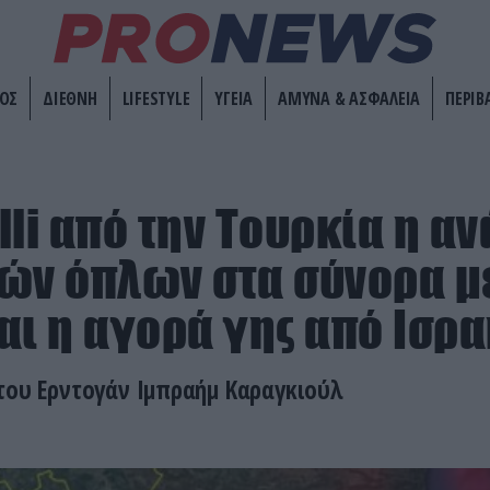
ΟΣ
ΔΙΕΘΝΗ
LIFESTYLE
ΥΓΕΙΑ
ΑΜΥΝΑ & ΑΣΦΑΛΕΙΑ
ΠΕΡΙΒ
lli από την Τουρκία η α
ών όπλων στα σύνορα μ
αι η αγορά γης από Ισρ
του Ερντογάν Ιμπραήμ Καραγκιούλ