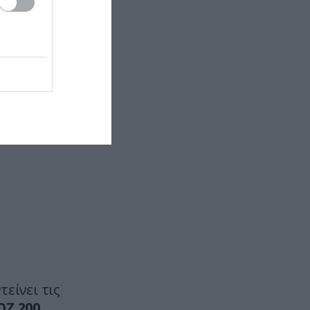
ΠΑΡΑΣΚΗΝΙΟ
22:10
Ο Ενές Καντέρ δήλωσε συμμετοχή
για να αγωνιστεί στο γυναικείο
NBA και προκάλεσε αντιδράσεις
(φώτο)
ΕΣΩΤΕΡΙΚΗ ΑΣΦΑΛΕΙΑ
22:05
Πόρτο Γερμενό: Σκύλος γύρισε
σοβαρά τραυματισμένος στο
σπίτι που τον φρόντιζαν μία
εβδομάδα μετά τη φωτιά (φώτο)
ΚΥΠΡΟΣ
22:04
Μοναχός στην Πάφο επιτέθηκε με
μαχαίρι και τραυμάτισε δύο
άτομα
τείνει τις
ΕΣΩΤΕΡΙΚΗ ΑΣΦΑΛΕΙΑ
21:55
ΟΖ 200