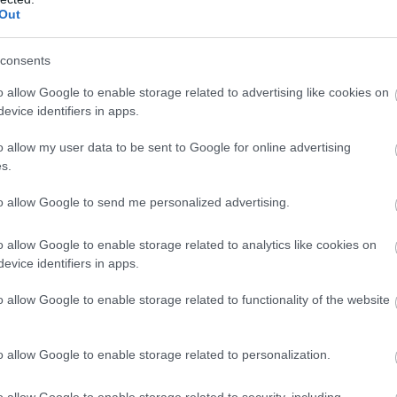
Out
ρόεδρο.
σή του στο Χ (πρώην Twitter), ο Καραγκιούλ ισχ
consents
 Ελλάδα συνεχίσει να
«φέρνει το Ισραήλ στα σύ
o allow Google to enable storage related to advertising like cookies on
»
,
τότε
:
evice identifiers in apps.
ασυσταθεί η “Τουρκική Δημοκρατία της Δυτι
o allow my user data to be sent to Google for online advertising
s.
to allow Google to send me personalized advertising.
α στο Αιγαίο Πέλαγος θα ξαναχαραχθούν.
o allow Google to enable storage related to analytics like cookies on
ία θα επιστρέψει στα «φυσικά της σύνορα».
evice identifiers in apps.
 θα επανενωθούν με την μητέρα πατρίδα»
.
o allow Google to enable storage related to functionality of the website
ροσθέτει ότι «
ζούμε στον αιώνα των μεγάλων
σεων και των τολμηρών βημάτων»
και ότι «
για
o allow Google to enable storage related to personalization.
εγάλες διεκδικήσεις και τολμηρά βήματα προ
 Έτσι θα γίνει και πάλι.
o allow Google to enable storage related to security, including