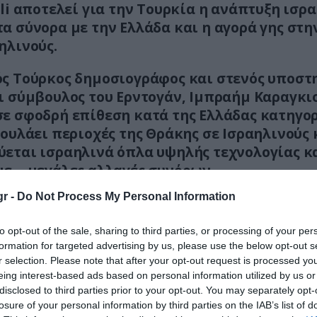
lli αποτελεί για την Τουρκία η ανάπτυξη ισρ
α σύνορα με την Ελλάδα και η αγορά γης στ
ηλινούς.
ς Τούρκος δημοσιογράφος και στενός υποστ
ι σύμβουλος του Ερντογάν, Ιμπραήμ Καραγκι
ε σφοδρή επίθεση κατά της Ελλάδας κατηγο
ουλάει περιοχές της Θράκης σε Ισραηλινούς 
εται ισραηλινά όπλα υψηλής τεχνολογίας κ
με… μεγάλες αλλαγές συνόρων.
r -
Do Not Process My Personal Information
αι ότι ήδη έχει αναπτυχθεί
στα νησιά το προ
ό σύστημα Spike N-LOS
ενώ χθες έληξε η προθ
to opt-out of the sale, sharing to third parties, or processing of your per
 υλοποιείται η σύμβαση για τα πυραυλικά συστή
formation for targeted advertising by us, please use the below opt-out s
 «Ασπίδα του Αχιλλέα») που αγόρασε η Ελλάδα 
r selection. Please note that after your opt-out request is processed y
ρίς διαγωνισμό (πρόκειται περί διακρατικών συ
eing interest-based ads based on personal information utilized by us or
disclosed to third parties prior to your opt-out. You may separately opt-
ισ. δολαρίων, των οποίων η προμήθεια κανονίστ
losure of your personal information by third parties on the IAB’s list of
ς συνεννόηση του Κυριάκου Μητσοτάκη με τ