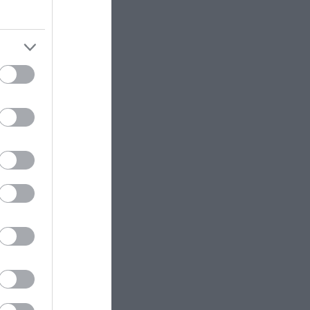
ότι είναι έτοιμο το φαγητό της
ΔΙΕΘΝΗΣ ΠΟΛΙΤΙΚΗ
22:23
υρίζεται
ΗΠΑ: Η Γερουσία ενέκρινε νέο
νορα της
πακέτο κυρώσεων κατά της
Ρωσίας
κής
ΚΟΣΜΟΣ
22:21
Κλιφ Λάιονς Ντόμπι: Δραπέτευσε
ο καταδικασμένος παιδοβιαστής
στη Σκωτία – Οι οδηγίες των
Αρχών προς τους πολίτες
ΚΑΙΡΟΣ
22:14
Όχι δεν είναι Al: Κεραυνός
άστραψε και «χτύπησε» ουράνιο
 χίλια
τόξο – Δείτε φωτογραφία από το
έρχονται
εντυπωσιακό φαινόμενο